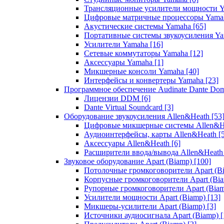
Трансляционные усилители мощности 
Цифровые матричные процессоры Yam
Акустические системы Yamaha
[65]
Портативные системы звукоусиления Y
Усилители Yamaha
[16]
Сетевые коммутаторы Yamaha
[12]
Аксессуары Yamaha
[1]
Микшерные консоли Yamaha
[40]
Интерфейсы и конвертеры Yamaha
[23]
Программное обеспечение Audinate Dante Do
Лицензии DDM
[6]
Dante Virtual Soundcard
[3]
Оборудование звукоусиления Allen&Heath
[53
Цифровые микшерные системы Allen&
Аудиоинтерфейсы, карты Allen&Heath
[
Аксессуары Allen&Heath
[6]
Расширители ввода/вывода Allen&Heat
Звуковое оборудование Apart (Biamp)
[100]
Потолочные громкоговорители Apart (B
Корпусные громкоговорители Apart (Bi
Рупорные громкоговорители Apart (Bia
Усилители мощности Apart (Biamp)
[13]
Микшеры-усилители Apart (Biamp)
[3]
Источники аудиосигнала Apart (Biamp)
[