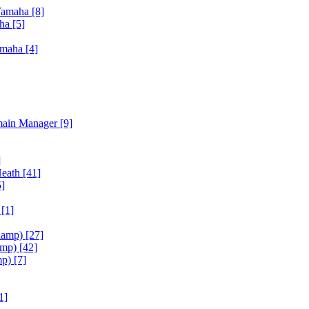
Yamaha
[8]
aha
[5]
amaha
[4]
main Manager
[9]
]
Heath
[41]
5]
h
[1]
iamp)
[27]
amp)
[42]
mp)
[7]
1]