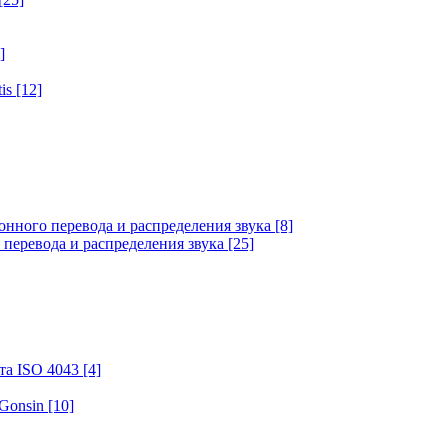
]
tis
[12]
онного перевода и распределения звука
[8]
 перевода и распределения звука
[25]
та ISO 4043
[4]
 Gonsin
[10]