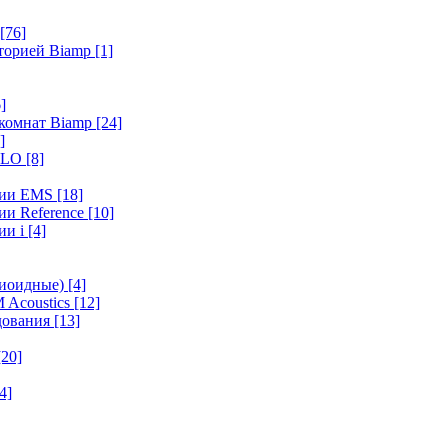
[76]
иторией Biamp
[1]
]
 комнат Biamp
[24]
]
HALO
[8]
ерии EMS
[18]
ии Reference
[10]
ии i
[4]
диоидные)
[4]
 Acoustics
[12]
удования
[13]
[20]
4]