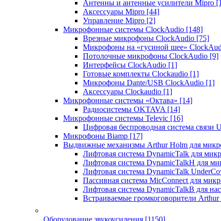
Антенны и антенные усилители Mipro
[
Аксессуары Mipro
[44]
Управление Mipro
[2]
Микрофонные системы ClockAudio
[148]
Врезные микрофоны ClockAudio
[75]
Микрофоны на «гусиной шее» ClockAu
Потолочные микрофоны ClockAudio
[9]
Интерфейсы ClockAudio
[1]
Готовые комплекты Clockaudio
[1]
Микрофоны Dante/USB ClockAudio
[1]
Аксессуары Clockaudio
[1]
Микрофонные системы «Октава»
[14]
Радиосистемы OKTAVA
[14]
Микрофонные системы Televic
[16]
Цифровая беспроводная система связи U
Микрофоны Biamp
[17]
Выдвижные механизмы Arthur Holm для микр
Лифтовая система DynamicTalk для ми
Лифтовая система DynamicTalkH для м
Лифтовая система DynamicTalk UnderCo
Пассивная система MicConnect для мик
Лифтовая система DynamicTalkB для на
Встраиваемые громкоговорители Arthu
Оборудование звукоусиления
[1150]