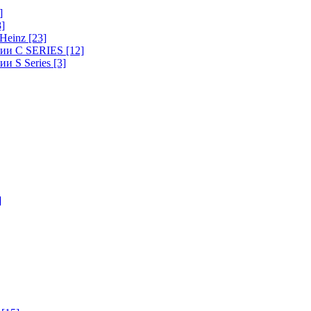
]
8]
-Heinz
[23]
ерии C SERIES
[12]
ии S Series
[3]
]