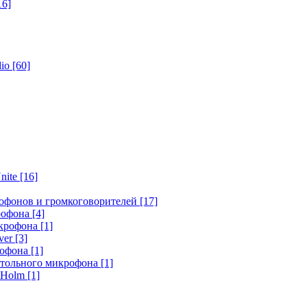
16]
dio
[60]
nite
[16]
офонов и громкоговорителей
[17]
крофона
[4]
икрофона
[1]
ver
[3]
рофона
[1]
стольного микрофона
[1]
r Holm
[1]