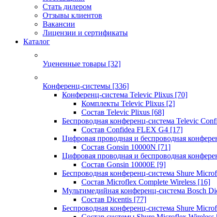
Стать дилером
Отзывы клиентов
Вакансии
Лицензии и сертификаты
Каталог
Уцененные товары
[32]
Конференц-системы
[336]
Конференц-система Televic Plixus
[70]
Комплекты Televic Plixus
[2]
Состав Televic Plixus
[68]
Беспроводная конференц-система Televic Con
Состав Confidea FLEX G4
[17]
Цифровая проводная и беспроводная конфере
Состав Gonsin 10000N
[71]
Цифровая проводная и беспроводная конфере
Состав Gonsin 10000E
[9]
Беспроводная конференц-система Shure Microfl
Состав Microflex Complete Wireless
[16]
Мультимедийная конференц-система Bosch Dic
Состав Dicentis
[77]
Беспроводная конференц-система Shure Microfl
Состав системы Shure Microflex Wireless