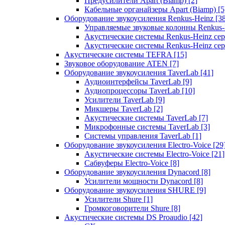
Предусилители Apart (Biamp)
[2]
Кабельные органайзеры Apart (Biamp)
[5
Оборудование звукоусиления Renkus-Heinz
[3
Управляемые звуковые колонны Renkus
Акустические системы Renkus-Heinz с
Акустические системы Renkus-Heinz сер
Акустические системы TEFRA
[15]
Звуковое оборудование ATEN
[7]
Оборудование звукоусиления TaverLab
[41]
Аудиоинтерфейсы TaverLab
[9]
Аудиопроцессоры TaverLab
[10]
Усилители TaverLab
[9]
Микшеры TaverLab
[2]
Акустические системы TaverLab
[7]
Микрофонные системы TaverLab
[3]
Системы управления TaverLab
[1]
Оборудование звукоусиления Electro-Voice
[29
Акустические системы Electro-Voice
[21]
Сабвуферы Electro-Voice
[8]
Оборудование звукоусиления Dynacord
[8]
Усилители мощности Dynacord
[8]
Оборудование звукоусиления SHURE
[9]
Усилители Shure
[1]
Громкоговорители Shure
[8]
Акустические системы DS Proaudio
[42]