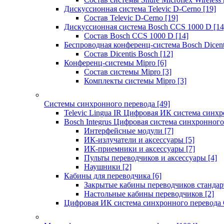
Дискуссионная система Televic D-Cerno
[19]
Состав Televic D-Cerno
[19]
Дискуссионная система Bosch CCS 1000 D
[14
Состав Bosch CCS 1000 D
[14]
Беспроводная конференц-система Bosch Dicen
Состав Dicentis Bosch
[12]
Конференц-системы Mipro
[6]
Состав системы Mipro
[3]
Комплекты системы Mipro
[3]
Системы синхронного перевода
[49]
Televic Lingua IR Цифровая ИК система синхр
Bosch Integrus Цифровая система синхронного
Интерфейсные модули
[7]
ИК-излучатели и аксессуары
[5]
ИК-приемники и аксессуары
[7]
Пульты переводчиков и аксессуары
[4]
Наушники
[2]
Кабины для переводчика
[6]
Закрытые кабины переводчиков стандар
Настольные кабины переводчиков
[2]
Цифровая ИК система синхронного перевода