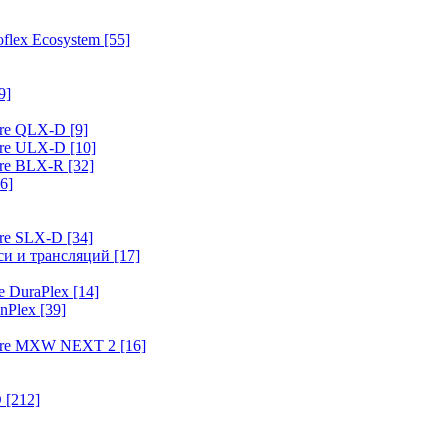
flex Ecosystem
[55]
9]
ure QLX-D
[9]
ure ULX-D
[10]
ure BLX-R
[32]
6]
ure SLX-D
[34]
иси и трансляций
[17]
e DuraPlex
[14]
nPlex
[39]
hure MXW NEXT 2
[16]
O
[212]