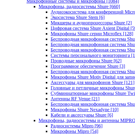
Микрофонные системы и микрофоны
[1084]
Микрофоны, радиосистемы Shure
[660]
Аудиоэкосистема для конференций Micro
Экосистема Shure Stem
[6]
Микшеры и аудиопроцессоры Shure
[2]
Цифровая система Shure Axient Digital
[5
Микрофоны Shure серии Microflex
[128]
Беспроводная микрофонная система Sh
Беспроводная микрофонная система Sh
Беспроводная микрофонная система Sh
Системы персонального мониторинга
[1
Проводные микрофоны Shure
[62]
Программное обеспечение Shure
[3]
Беспроводная микрофонная система Sh
Микрофоны Shure Motiv Digital для зап
Аксессуары для микрофонов Shure
[121]
Головные и петличные микрофоны Shur
Субминиатюрные микрофоны Shure Twi
Антенны RF Venue
[21]
Беспроводная микрофонная система S
Микрофоны Shure Nexadyne
[10]
Кабели и аксессуары Shure
[6]
Микрофоны, радиосистемы и антенны MIPR
Радиосистемы Mipro
[96]
Микрофоны Mipro
[54]