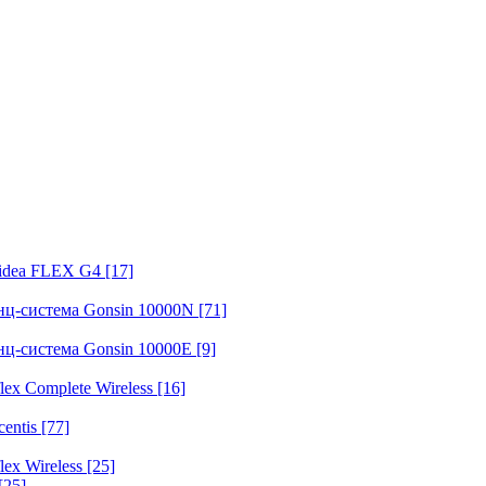
fidea FLEX G4
[17]
нц-система Gonsin 10000N
[71]
нц-система Gonsin 10000E
[9]
ex Complete Wireless
[16]
entis
[77]
ex Wireless
[25]
[25]