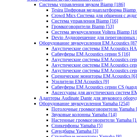
Системы управления звуком Biamp
[186]
Tesira Цифровая медиаплатформа Biamp
Crowd Mics Система для общения с ауд
Система управления Biamp
[16]
Громкоговорители Biamp
[53]
Система звукоусиления Voltera Biamp
[16
Devio Аудиорешение для переговорных
Оборудование звукоусиления EM Acoustics
[87
Акустические системы EM Acoustics 
Сабвуферы EM Acoustics серии S
[16]
Акустические системы EM Acoustics с
Акустические системы EM Acoustics сер
Акустические системы EM Acoustics сер
Сценические мониторы EM Acoustics
[6]
Усилители EM Acoustics
[9]
Сабвуферы EM Acoustics серии CS (кар
Аксессуары для акустических систем EM
Адаптеры Audinate Dante для звукового обор
Оборудование звукоусиления Yamaha
[254]
Потолочные громкоговорители Yamaha
Звуковые колонны Yamaha
[14]
Настенные громкоговорители Yamaha
[1
Спикерфоны Yamaha
[5]
Саундбары Yamaha
[3]
Студийные мониторы Yamaha
[8]