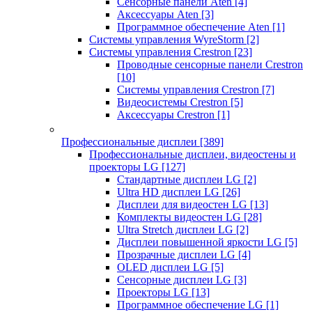
Сенсорные панели Aten
[4]
Аксессуары Aten
[3]
Программное обеспечение Aten
[1]
Системы управления WyreStorm
[2]
Системы управления Crestron
[23]
Проводные сенсорные панели Crestron
[10]
Системы управления Crestron
[7]
Видеосистемы Crestron
[5]
Аксессуары Crestron
[1]
Профессиональные дисплеи
[389]
Профессиональные дисплеи, видеостены и
проекторы LG
[127]
Стандартные дисплеи LG
[2]
Ultra HD дисплеи LG
[26]
Дисплеи для видеостен LG
[13]
Комплекты видеостен LG
[28]
Ultra Stretch дисплеи LG
[2]
Дисплеи повышенной яркости LG
[5]
Прозрачные дисплеи LG
[4]
OLED дисплеи LG
[5]
Сенсорные дисплеи LG
[3]
Проекторы LG
[13]
Программное обеспечение LG
[1]