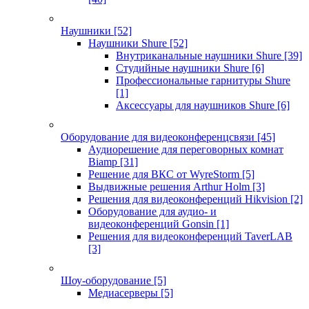
Наушники
[52]
Наушники Shure
[52]
Внутриканальные наушники Shure
[39]
Студийные наушники Shure
[6]
Профессиональные гарнитуры Shure
[1]
Аксессуары для наушников Shure
[6]
Оборудование для видеоконференцсвязи
[45]
Аудиорешение для переговорных комнат
Biamp
[31]
Решение для ВКС от WyreStorm
[5]
Выдвижные решения Arthur Holm
[3]
Решения для видеоконференций Hikvision
[2]
Оборудование для аудио- и
видеоконференций Gonsin
[1]
Решения для видеоконференций TaverLAB
[3]
Шоу-оборудование
[5]
Медиасерверы
[5]