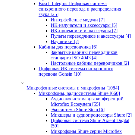
Bosch Integrus Цифровая система
синхронного перевода и распределения
звука
[25]
Интерфейсные модули
[7]
ИК-излучатели и аксессуары
[5]
ИК-приемники и аксессуары
[7]
Пульты переводчиков и аксессуары
[4]
Наушники
[2]
Кабины для переводчика
[6]
Закрытые кабины переводчиков
стандарта ISO 4043
[4]
Настольные кабины переводчиков
[2]
Цифровая ИК система синхронного
перевода Gonsin
[10]
Микрофонные системы и микрофоны
[1084]
Микрофоны, радиосистемы Shure
[660]
Аудиоэкосистема для конференций
Microflex Ecosystem
[55]
Экосистема Shure Stem
[6]
Микшеры и аудиопроцессоры Shure
[2]
Цифровая система Shure Axient Digital
[59]
Микрофоны Shure серии Microflex