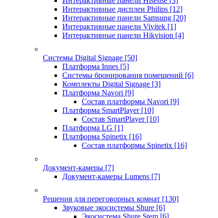
Интерактивные панели Hisense
[3]
Интерактивные дисплеи Philips
[12]
Интерактивные панели Samsung
[20]
Интерактивные панели Vivitek
[1]
Интерактивные панели Hikvision
[4]
Системы Digital Signage
[50]
Платформа Innes
[5]
Системы бронирования помещений
[6]
Комплекты Digital Signage
[3]
Платформа Navori
[9]
Состав платформы Navori
[9]
Платформа SmartPlayer
[10]
Состав SmartPlayer
[10]
Платформа LG
[1]
Платформа Spinetix
[16]
Состав платформы Spinetix
[16]
Документ-камеры
[7]
Документ-камеры Lumens
[7]
Решения для переговорных комнат
[130]
Звуковые экосистемы Shure
[6]
Экосистема Shure Stem
[6]