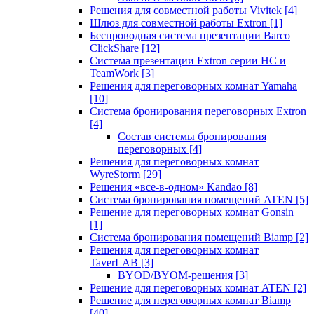
Решения для совместной работы Vivitek
[4]
Шлюз для совместной работы Extron
[1]
Беспроводная система презентации Barco
ClickShare
[12]
Система презентации Extron серии HC и
TeamWork
[3]
Решения для переговорных комнат Yamaha
[10]
Система бронирования переговорных Extron
[4]
Состав системы бронирования
переговорных
[4]
Решения для переговорных комнат
WyreStorm
[29]
Решения «все-в-одном» Kandao
[8]
Система бронирования помещений ATEN
[5]
Решение для переговорных комнат Gonsin
[1]
Система бронирования помещений Biamp
[2]
Решения для переговорных комнат
TaverLAB
[3]
BYOD/BYOM-решения
[3]
Решение для переговорных комнат ATEN
[2]
Решение для переговорных комнат Biamp
[40]