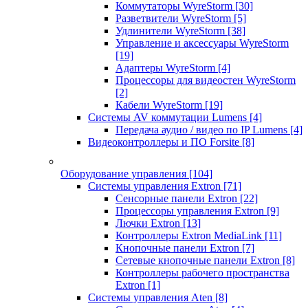
Коммутаторы WyreStorm
[30]
Разветвители WyreStorm
[5]
Удлинители WyreStorm
[38]
Управление и аксессуары WyreStorm
[19]
Адаптеры WyreStorm
[4]
Процессоры для видеостен WyreStorm
[2]
Кабели WyreStorm
[19]
Системы AV коммутации Lumens
[4]
Передача аудио / видео по IP Lumens
[4]
Видеоконтроллеры и ПО Forsite
[8]
Оборудование управления
[104]
Системы управления Extron
[71]
Сенсорные панели Extron
[22]
Процессоры управления Extron
[9]
Лючки Extron
[13]
Контроллеры Extron MediaLink
[11]
Кнопочные панели Extron
[7]
Сетевые кнопочные панели Extron
[8]
Контроллеры рабочего пространства
Extron
[1]
Системы управления Aten
[8]