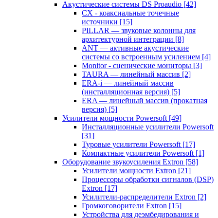
Акустические системы DS Proaudio
[42]
CX - коаксиальные точечные
источники
[15]
PILLAR — звуковые колонны для
архитектурной интеграции
[8]
ANT — активные акустические
системы со встроенным усилением
[4]
Monitor - сценические мониторы
[3]
TAURA — линейный массив
[2]
ERA-i — линейный массив
(инсталляционная версия)
[5]
ERA — линейный массив (прокатная
версия)
[5]
Усилители мощности Powersoft
[49]
Инсталляционные усилители Powersoft
[31]
Туровые усилители Powersoft
[17]
Компактные усилители Powersoft
[1]
Оборудование звукоусиления Extron
[58]
Усилители мощности Extron
[21]
Процессоры обработки сигналов (DSP)
Extron
[17]
Усилители-распределители Extron
[2]
Громкоговорители Extron
[15]
Устройства для деэмбедирования и