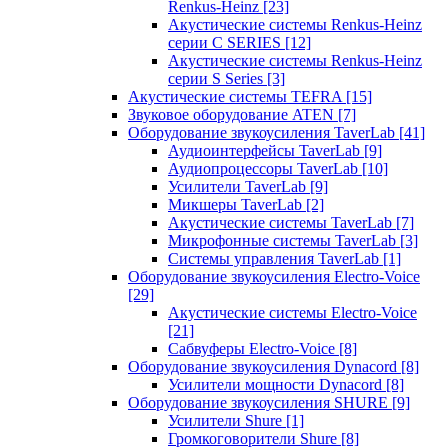
Renkus-Heinz
[23]
Акустические системы Renkus-Heinz
серии C SERIES
[12]
Акустические системы Renkus-Heinz
серии S Series
[3]
Акустические системы TEFRA
[15]
Звуковое оборудование ATEN
[7]
Оборудование звукоусиления TaverLab
[41]
Аудиоинтерфейсы TaverLab
[9]
Аудиопроцессоры TaverLab
[10]
Усилители TaverLab
[9]
Микшеры TaverLab
[2]
Акустические системы TaverLab
[7]
Микрофонные системы TaverLab
[3]
Системы управления TaverLab
[1]
Оборудование звукоусиления Electro-Voice
[29]
Акустические системы Electro-Voice
[21]
Сабвуферы Electro-Voice
[8]
Оборудование звукоусиления Dynacord
[8]
Усилители мощности Dynacord
[8]
Оборудование звукоусиления SHURE
[9]
Усилители Shure
[1]
Громкоговорители Shure
[8]