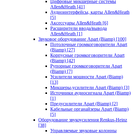
Цифровые микшерные системы
Allen&Heath
[41]
Аудиоинтерфейсы, карты Allen&Heath
[5]
Аксессуары Allen&Heath
[6]
Расширители ввода/вывода
Allen&Heath
[1]
Звуковое оборудование Apart (Biamp)
[100]
Потолочные громкоговорители Apart
(Biamp)
[27]
Корпусные громкоговорители Apart
(Biamp)
[42]
Рупорные громкоговорители Apart
(Biamp)
[7]
Усилители мощности Apart (Biamp)
[13]
Микшеры-усилители Apart (Biamp)
[3]
Источники аудиосигнала Apart (Biamp)
[1]
Предусилители Apart (Biamp)
[2]
Кабельные органайзеры Apart (Biamp)
[5]
Оборудование звукоусиления Renkus-Heinz
[38]
Управляемые звуковые колонны