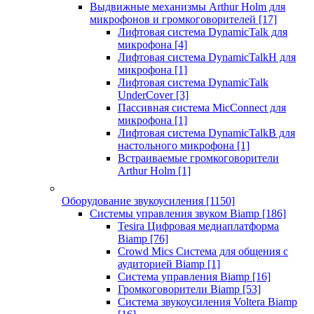
Выдвижные механизмы Arthur Holm для
микрофонов и громкоговорителей
[17]
Лифтовая система DynamicTalk для
микрофона
[4]
Лифтовая система DynamicTalkH для
микрофона
[1]
Лифтовая система DynamicTalk
UnderCover
[3]
Пассивная система MicConnect для
микрофона
[1]
Лифтовая система DynamicTalkB для
настольного микрофона
[1]
Встраиваемые громкоговорители
Arthur Holm
[1]
Оборудование звукоусиления
[1150]
Системы управления звуком Biamp
[186]
Tesira Цифровая медиаплатформа
Biamp
[76]
Crowd Mics Система для общения с
аудиторией Biamp
[1]
Система управления Biamp
[16]
Громкоговорители Biamp
[53]
Система звукоусиления Voltera Biamp