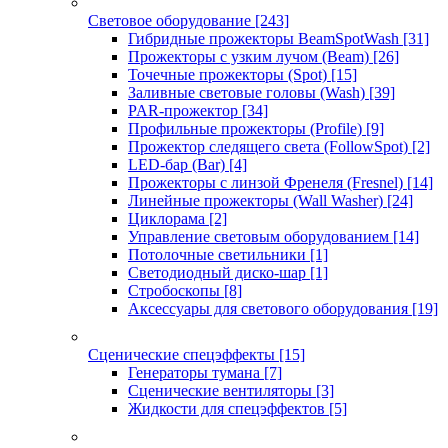
Световое оборудование
[243]
Гибридные прожекторы BeamSpotWash
[31]
Прожекторы с узким лучом (Beam)
[26]
Точечные прожекторы (Spot)
[15]
Заливные световые головы (Wash)
[39]
PAR-прожектор
[34]
Профильные прожекторы (Profile)
[9]
Прожектор следящего света (FollowSpot)
[2]
LED-бар (Bar)
[4]
Прожекторы с линзой Френеля (Fresnel)
[14]
Линейные прожекторы (Wall Washer)
[24]
Циклорама
[2]
Управление световым оборудованием
[14]
Потолочные светильники
[1]
Светодиодный диско-шар
[1]
Стробоскопы
[8]
Аксессуары для светового оборудования
[19]
Сценические спецэффекты
[15]
Генераторы тумана
[7]
Сценические вентиляторы
[3]
Жидкости для спецэффектов
[5]