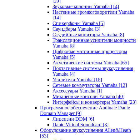
[20]
Звуковые колонны Yamaha
[14]
Настенные громкоговорители Yamaha
[14]
Спикерфоны Yamaha
[5]
Саундбары Yamaha
[3]
Студийные мониторы Yamaha
[8]
Трансляционные усилители мощности
Yamaha
[8]
Цифровые матричные процессоры
Yamaha
[5]
Акустические системы Yamaha
[65]
Портативные системы звукоусиления
Yamaha
[4]
Усилители Yamaha
[16]
Сетевые коммутаторы Yamaha
[12]
Аксессуары Yamaha
[1]
Микшерные консоли Yamaha
[40]
Интерфейсы и конвертеры Yamaha
[23]
Программное обеспечение Audinate Dante
Domain Manager
[9]
Лицензии DDM
[6]
Dante Virtual Soundcard
[3]
Оборудование звукоусиления Allen&Heath
[53]