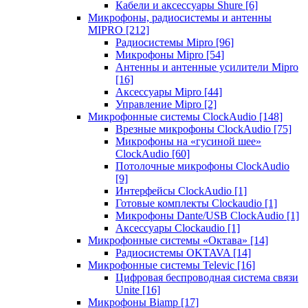
Кабели и аксессуары Shure
[6]
Микрофоны, радиосистемы и антенны
MIPRO
[212]
Радиосистемы Mipro
[96]
Микрофоны Mipro
[54]
Антенны и антенные усилители Mipro
[16]
Аксессуары Mipro
[44]
Управление Mipro
[2]
Микрофонные системы ClockAudio
[148]
Врезные микрофоны ClockAudio
[75]
Микрофоны на «гусиной шее»
ClockAudio
[60]
Потолочные микрофоны ClockAudio
[9]
Интерфейсы ClockAudio
[1]
Готовые комплекты Clockaudio
[1]
Микрофоны Dante/USB ClockAudio
[1]
Аксессуары Clockaudio
[1]
Микрофонные системы «Октава»
[14]
Радиосистемы OKTAVA
[14]
Микрофонные системы Televic
[16]
Цифровая беспроводная система связи
Unite
[16]
Микрофоны Biamp
[17]