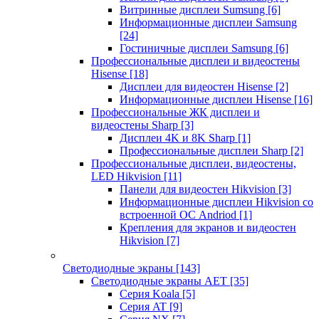
Витринные дисплеи Sumsung
[6]
Информационные дисплеи Samsung
[24]
Гостиничные дисплеи Samsung
[6]
Профессиональные дисплеи и видеостены
Hisense
[18]
Дисплеи для видеостен Hisense
[2]
Информационные дисплеи Hisense
[16]
Профессиональные ЖК дисплеи и
видеостены Sharp
[3]
Дисплеи 4K и 8K Sharp
[1]
Профессиональные дисплеи Sharp
[2]
Профессиональные дисплеи, видеостены,
LED Hikvision
[11]
Панели для видеостен Hikvision
[3]
Информационные дисплеи Hikvision со
встроенной ОС Andriod
[1]
Крепления для экранов и видеостен
Hikvision
[7]
Светодиодные экраны
[143]
Светодиодные экраны AET
[35]
Cерия Koala
[5]
Серия AT
[9]