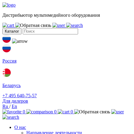
Дистрибьютор мультимедийного оборудования
Каталог
Россия
Беларусь
+7 495 640-75-57
Для дилеров
Ru
/
En
0
0
0
О нас
Направление деятельности