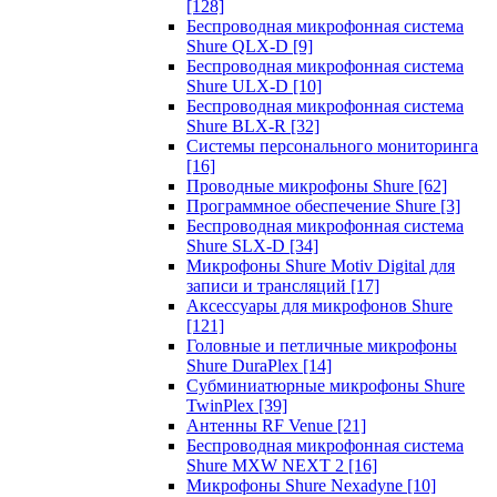
[128]
Беспроводная микрофонная система
Shure QLX-D
[9]
Беспроводная микрофонная система
Shure ULX-D
[10]
Беспроводная микрофонная система
Shure BLX-R
[32]
Системы персонального мониторинга
[16]
Проводные микрофоны Shure
[62]
Программное обеспечение Shure
[3]
Беспроводная микрофонная система
Shure SLX-D
[34]
Микрофоны Shure Motiv Digital для
записи и трансляций
[17]
Аксессуары для микрофонов Shure
[121]
Головные и петличные микрофоны
Shure DuraPlex
[14]
Субминиатюрные микрофоны Shure
TwinPlex
[39]
Антенны RF Venue
[21]
Беспроводная микрофонная система
Shure MXW NEXT 2
[16]
Микрофоны Shure Nexadyne
[10]