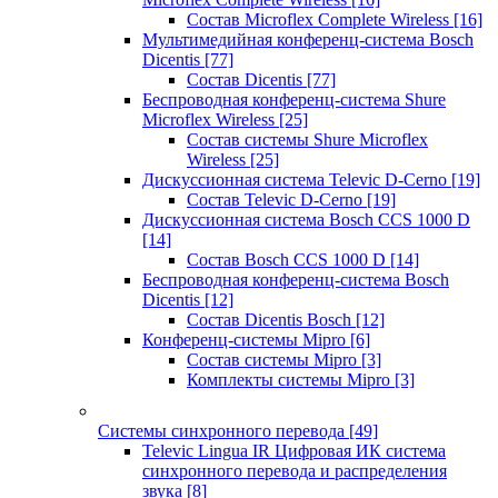
Состав Microflex Complete Wireless
[16]
Мультимедийная конференц-система Bosch
Dicentis
[77]
Состав Dicentis
[77]
Беспроводная конференц-система Shure
Microflex Wireless
[25]
Состав системы Shure Microflex
Wireless
[25]
Дискуссионная система Televic D-Cerno
[19]
Состав Televic D-Cerno
[19]
Дискуссионная система Bosch CCS 1000 D
[14]
Состав Bosch CCS 1000 D
[14]
Беспроводная конференц-система Bosch
Dicentis
[12]
Состав Dicentis Bosch
[12]
Конференц-системы Mipro
[6]
Состав системы Mipro
[3]
Комплекты системы Mipro
[3]
Системы синхронного перевода
[49]
Televic Lingua IR Цифровая ИК система
синхронного перевода и распределения
звука
[8]