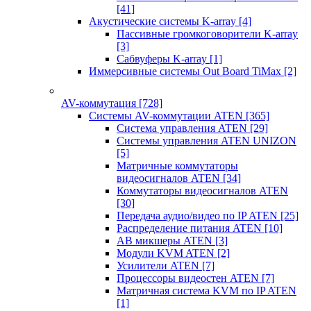
[41]
Акустические системы K-array
[4]
Пассивные громкоговорители K-array
[3]
Сабвуферы K-array
[1]
Иммерсивные системы Out Board TiMax
[2]
AV-коммутация
[728]
Системы AV-коммутации ATEN
[365]
Система управления ATEN
[29]
Системы управления ATEN UNIZON
[5]
Матричные коммутаторы
видеосигналов ATEN
[34]
Коммутаторы видеосигналов ATEN
[30]
Передача аудио/видео по IP ATEN
[25]
Распределение питания ATEN
[10]
АВ микшеры ATEN
[3]
Модули KVM ATEN
[2]
Усилители ATEN
[7]
Процессоры видеостен ATEN
[7]
Матричная система KVM по IP ATEN
[1]