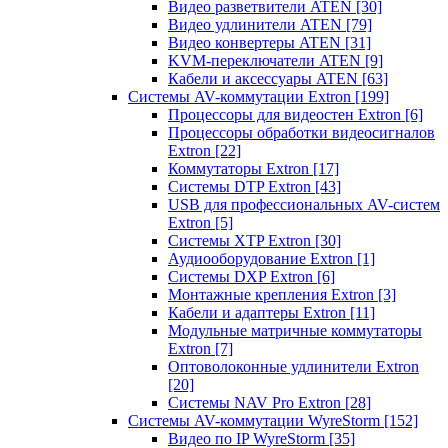
Видео разветвители ATEN
[30]
Видео удлинители ATEN
[79]
Видео конвертеры ATEN
[31]
KVM-переключатели ATEN
[9]
Кабели и аксессуары ATEN
[63]
Системы AV-коммутации Extron
[199]
Процессоры для видеостен Extron
[6]
Процессоры обработки видеосигналов
Extron
[22]
Коммутаторы Extron
[17]
Системы DTP Extron
[43]
USB для профессиональных AV-систем
Extron
[5]
Системы XTP Extron
[30]
Аудиооборудование Extron
[1]
Системы DXP Extron
[6]
Монтажные крепления Extron
[3]
Кабели и адаптеры Extron
[11]
Модульные матричные коммутаторы
Extron
[7]
Оптоволоконные удлинители Extron
[20]
Системы NAV Pro Extron
[28]
Системы AV-коммутации WyreStorm
[152]
Видео по IP WyreStorm
[35]