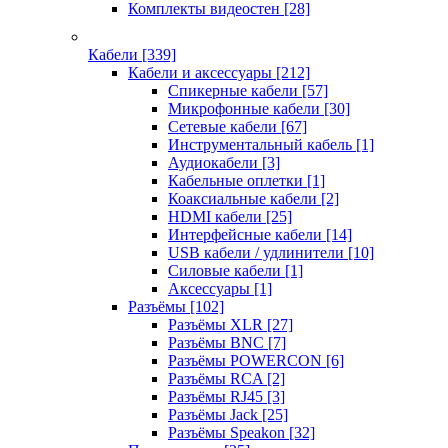
Комплекты видеостен
[28]
Кабели
[339]
Кабели и аксессуары
[212]
Спикерные кабели
[57]
Микрофонные кабели
[30]
Сетевые кабели
[67]
Инструментальный кабель
[1]
Аудиокабели
[3]
Кабельные оплетки
[1]
Коаксиальные кабели
[2]
HDMI кабели
[25]
Интерфейсные кабели
[14]
USB кабели / удлинители
[10]
Силовые кабели
[1]
Аксессуары
[1]
Разъёмы
[102]
Разъёмы XLR
[27]
Разъёмы BNC
[7]
Разъёмы POWERCON
[6]
Разъёмы RCA
[2]
Разъёмы RJ45
[3]
Разъёмы Jack
[25]
Разъёмы Speakon
[32]