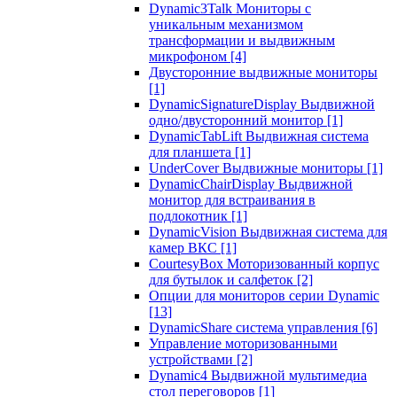
Dynamic3Talk Мониторы с
уникальным механизмом
трансформации и выдвижным
микрофоном
[4]
Двусторонние выдвижные мониторы
[1]
DynamicSignatureDisplay Выдвижной
одно/двусторонний монитор
[1]
DynamicTabLift Выдвижная система
для планшета
[1]
UnderCover Выдвижные мониторы
[1]
DynamicChairDisplay Выдвижной
монитор для встраивания в
подлокотник
[1]
DynamicVision Выдвижная система для
камер ВКС
[1]
CourtesyBox Моторизованный корпус
для бутылок и салфеток
[2]
Опции для мониторов серии Dynamic
[13]
DynamicShare система управления
[6]
Управление моторизованными
устройствами
[2]
Dynamic4 Выдвижной мультимедиа
стол переговоров
[1]