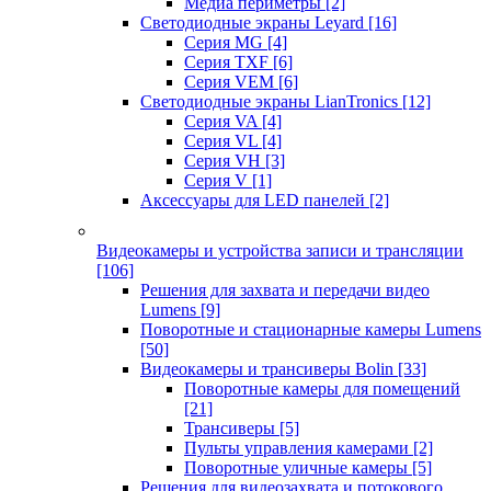
Медиа периметры
[2]
Светодиодные экраны Leyard
[16]
Серия MG
[4]
Серия TXF
[6]
Серия VEM
[6]
Светодиодные экраны LianTronics
[12]
Серия VA
[4]
Серия VL
[4]
Серия VH
[3]
Серия V
[1]
Аксессуары для LED панелей
[2]
Видеокамеры и устройства записи и трансляции
[106]
Решения для захвата и передачи видео
Lumens
[9]
Поворотные и стационарные камеры Lumens
[50]
Видеокамеры и трансиверы Bolin
[33]
Поворотные камеры для помещений
[21]
Трансиверы
[5]
Пульты управления камерами
[2]
Поворотные уличные камеры
[5]
Решения для видеозахвата и потокового