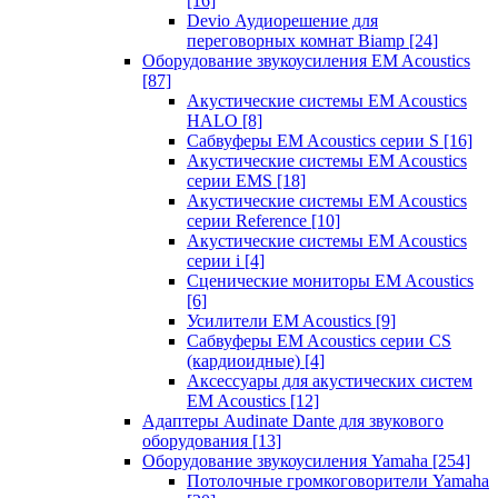
[16]
Devio Аудиорешение для
переговорных комнат Biamp
[24]
Оборудование звукоусиления EM Acoustics
[87]
Акустические системы EM Acoustics
HALO
[8]
Сабвуферы EM Acoustics серии S
[16]
Акустические системы EM Acoustics
серии EMS
[18]
Акустические системы EM Acoustics
серии Reference
[10]
Акустические системы EM Acoustics
серии i
[4]
Сценические мониторы EM Acoustics
[6]
Усилители EM Acoustics
[9]
Сабвуферы EM Acoustics серии CS
(кардиоидные)
[4]
Аксессуары для акустических систем
EM Acoustics
[12]
Адаптеры Audinate Dante для звукового
оборудования
[13]
Оборудование звукоусиления Yamaha
[254]
Потолочные громкоговорители Yamaha