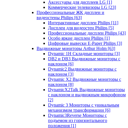
Аксессуары для дисплеев LG
[1]
Коммерческие телевизоры LG
[23]
Профессиональные ЖК дисплеи и
видеостены Philips
[63]
Интерактивные дисплеи Philips
[11]
Дисплеи для видеостен Philips
[5]
Профессиональные дисплеи Philips
[43]
Особо яркие дисплеи Philips
[1]
Цифровые вывески E-Paper Philips
[3]
Выдвижные мониторы Arthur Holm
[63]
Dynamic 1Н Складные мониторы
[3]
DB2 и DB3 Выдвижные мониторы с
наклоном
[6]
Dynamic2 Выдвижные мониторы с
наклоном
[3]
Dynamic X2 Выдвижные мониторы с
наклоном
[8]
DynamicX2Talk Выдвижные мониторы
с наклоном и выдвижным микрофоном
[2]
Dynamic 3 Мониторы с уникальным
механизмом трансформации
[6]
Dynamic3Reverse Мониторы с
подъемом из горизонтального
положения
[1]