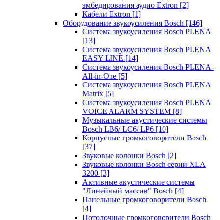
эмбедирования аудио Extron
[2]
Кабели Extron
[1]
Оборудование звукоусиления Bosch
[146]
Система звукоусиления Bosch PLENA
[13]
Система звукоусиления Bosch PLENA
EASY LINE
[14]
Система звукоусиления Bosch PLENA-
All-in-One
[5]
Система звукоусиления Bosch PLENA
Matrix
[5]
Система звукоусиления Bosch PLENA
VOICE ALARM SYSTEM
[8]
Музыкальные акустические системы
Bosch LB6/ LC6/ LP6
[10]
Корпусные громкоговорители Bosch
[37]
Звуковые колонки Bosch
[2]
Звуковые колонки Bosch серии XLA
3200
[3]
Активные акустические системы
"Линейный массив" Bosch
[4]
Панельные громкоговорители Bosch
[4]
Потолочные громкоговорители Bosch