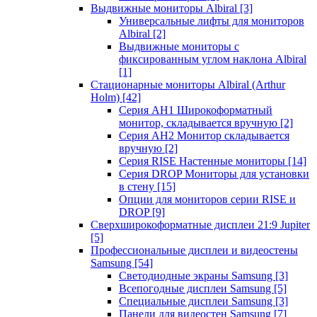
Выдвижные мониторы Albiral
[3]
Универсальные лифты для мониторов
Albiral
[2]
Выдвижные мониторы с
фиксированным углом наклона Albiral
[1]
Стационарные мониторы Albiral (Arthur
Holm)
[42]
Серия AH1 Широкоформатный
монитор, складывается вручную
[2]
Серия AH2 Монитор складывается
вручную
[2]
Серия RISE Настенные мониторы
[14]
Серия DROP Мониторы для установки
в стену
[15]
Опции для мониторов серии RISE и
DROP
[9]
Сверхширокоформатные дисплеи 21:9 Jupiter
[5]
Профессиональные дисплеи и видеостены
Samsung
[54]
Светодиодные экраны Samsung
[3]
Всепогодные дисплеи Samsung
[5]
Специальные дисплеи Samsung
[3]
Панели для видеостен Samsung
[7]