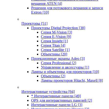
вещания ATEN
[4]
Решения для потокового вещания и записи
Extron
[10]
Проекторы
[51]
Проекторы Digital Projection
[38]
Серия M-Vision
[3]
Серия E-Vision
[9]
Серия Insight
[1]
Серия Titan
[4]
Серия Satellite
[1]
Объективы
[20]
Проекционные экраны Adeo
[3]
Серия Professional
[2]
Управление и аксессуары
[1]
Лампы и объективы для проекторов
[10]
Объективы
[2]
Лампы проекторов Hitachi, Maxell
[8]
Интерактивные устройства
[94]
* Интерактивные панели
[49]
OPS для интерактивных панелей
[2]
Интерактивные панели LG
[3]