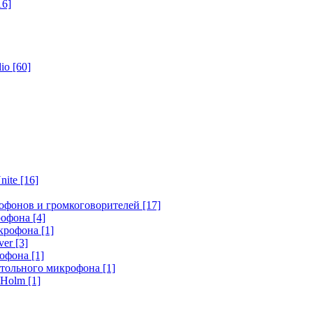
16]
dio
[60]
nite
[16]
офонов и громкоговорителей
[17]
крофона
[4]
икрофона
[1]
ver
[3]
рофона
[1]
стольного микрофона
[1]
r Holm
[1]