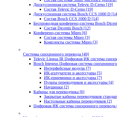
Дискуссионная система Televic D-Cerno
[19]
Состав Televic D-Cerno
[19]
Дискуссионная система Bosch CCS 1000 D
[14
Состав Bosch CCS 1000 D
[14]
Беспроводная конференц-система Bosch Dicen
Состав Dicentis Bosch
[12]
Конференц-системы Mipro
[6]
Состав системы Mipro
[3]
Комплекты системы Mipro
[3]
Системы синхронного перевода
[49]
Televic Lingua IR Цифровая ИК система синхр
Bosch Integrus Цифровая система синхронного
Интерфейсные модули
[7]
ИК-излучатели и аксессуары
[5]
ИК-приемники и аксессуары
[7]
Пульты переводчиков и аксессуары
[4]
Наушники
[2]
Кабины для переводчика
[6]
Закрытые кабины переводчиков стандар
Настольные кабины переводчиков
[2]
Цифровая ИК система синхронного перевода