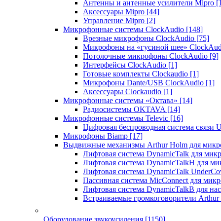
Антенны и антенные усилители Mipro
[
Аксессуары Mipro
[44]
Управление Mipro
[2]
Микрофонные системы ClockAudio
[148]
Врезные микрофоны ClockAudio
[75]
Микрофоны на «гусиной шее» ClockAu
Потолочные микрофоны ClockAudio
[9]
Интерфейсы ClockAudio
[1]
Готовые комплекты Clockaudio
[1]
Микрофоны Dante/USB ClockAudio
[1]
Аксессуары Clockaudio
[1]
Микрофонные системы «Октава»
[14]
Радиосистемы OKTAVA
[14]
Микрофонные системы Televic
[16]
Цифровая беспроводная система связи U
Микрофоны Biamp
[17]
Выдвижные механизмы Arthur Holm для микр
Лифтовая система DynamicTalk для ми
Лифтовая система DynamicTalkH для м
Лифтовая система DynamicTalk UnderCo
Пассивная система MicConnect для мик
Лифтовая система DynamicTalkB для на
Встраиваемые громкоговорители Arthu
Оборудование звукоусиления
[1150]