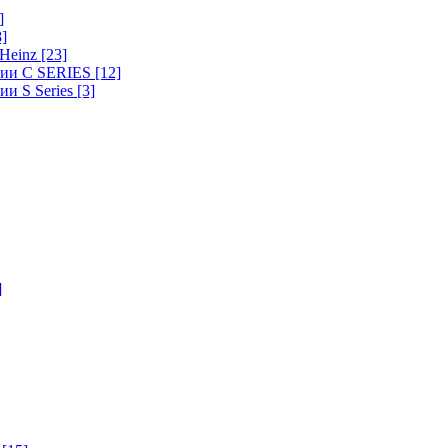
]
8]
-Heinz
[23]
ерии C SERIES
[12]
ии S Series
[3]
]