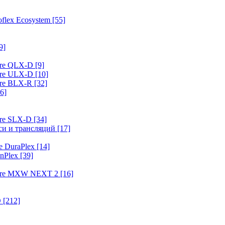
flex Ecosystem
[55]
9]
ure QLX-D
[9]
ure ULX-D
[10]
ure BLX-R
[32]
6]
ure SLX-D
[34]
иси и трансляций
[17]
e DuraPlex
[14]
nPlex
[39]
hure MXW NEXT 2
[16]
O
[212]