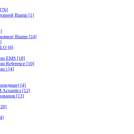
[76]
иторией Biamp
[1]
]
 комнат Biamp
[24]
]
HALO
[8]
ерии EMS
[18]
ии Reference
[10]
ии i
[4]
диоидные)
[4]
 Acoustics
[12]
удования
[13]
[20]
4]