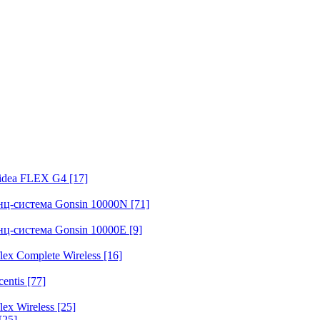
fidea FLEX G4
[17]
нц-система Gonsin 10000N
[71]
нц-система Gonsin 10000E
[9]
ex Complete Wireless
[16]
entis
[77]
ex Wireless
[25]
[25]