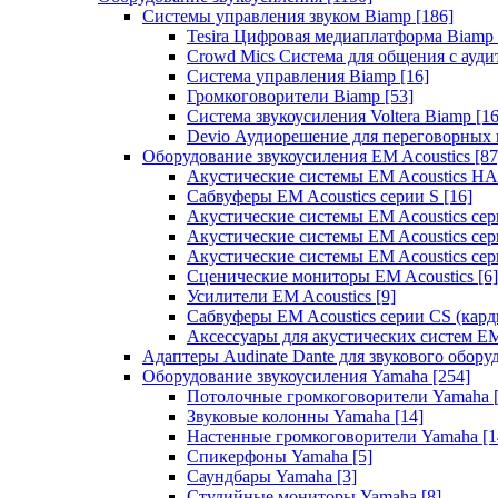
Системы управления звуком Biamp
[186]
Tesira Цифровая медиаплатформа Biamp
Crowd Mics Система для общения с ауд
Система управления Biamp
[16]
Громкоговорители Biamp
[53]
Система звукоусиления Voltera Biamp
[16
Devio Аудиорешение для переговорных
Оборудование звукоусиления EM Acoustics
[87
Акустические системы EM Acoustics 
Сабвуферы EM Acoustics серии S
[16]
Акустические системы EM Acoustics с
Акустические системы EM Acoustics сер
Акустические системы EM Acoustics сер
Сценические мониторы EM Acoustics
[6]
Усилители EM Acoustics
[9]
Сабвуферы EM Acoustics серии CS (кар
Аксессуары для акустических систем EM
Адаптеры Audinate Dante для звукового обор
Оборудование звукоусиления Yamaha
[254]
Потолочные громкоговорители Yamaha
Звуковые колонны Yamaha
[14]
Настенные громкоговорители Yamaha
[1
Спикерфоны Yamaha
[5]
Саундбары Yamaha
[3]
Студийные мониторы Yamaha
[8]