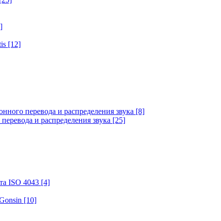
]
tis
[12]
онного перевода и распределения звука
[8]
 перевода и распределения звука
[25]
та ISO 4043
[4]
 Gonsin
[10]