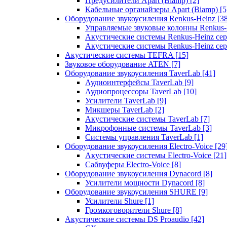
Предусилители Apart (Biamp)
[2]
Кабельные органайзеры Apart (Biamp)
[5
Оборудование звукоусиления Renkus-Heinz
[3
Управляемые звуковые колонны Renkus
Акустические системы Renkus-Heinz с
Акустические системы Renkus-Heinz сер
Акустические системы TEFRA
[15]
Звуковое оборудование ATEN
[7]
Оборудование звукоусиления TaverLab
[41]
Аудиоинтерфейсы TaverLab
[9]
Аудиопроцессоры TaverLab
[10]
Усилители TaverLab
[9]
Микшеры TaverLab
[2]
Акустические системы TaverLab
[7]
Микрофонные системы TaverLab
[3]
Системы управления TaverLab
[1]
Оборудование звукоусиления Electro-Voice
[29
Акустические системы Electro-Voice
[21]
Сабвуферы Electro-Voice
[8]
Оборудование звукоусиления Dynacord
[8]
Усилители мощности Dynacord
[8]
Оборудование звукоусиления SHURE
[9]
Усилители Shure
[1]
Громкоговорители Shure
[8]
Акустические системы DS Proaudio
[42]