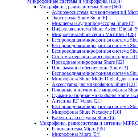
Микрофонные системы и микрофоны
[1084]
Микрофоны, радиосистемы Shure
[660]
Аудиоэкосистема для конференций Micro
Экосистема Shure Stem
[6]
Микшеры и аудиопроцессоры Shure
[2]
Цифровая система Shure Axient Digital
[5
Микрофоны Shure серии Microflex
[128]
Беспроводная микрофонная система Sh
Беспроводная микрофонная система Sh
Беспроводная микрофонная система Sh
Системы персонального мониторинга
[1
Проводные микрофоны Shure
[62]
Программное обеспечение Shure
[3]
Беспроводная микрофонная система Sh
Микрофоны Shure Motiv Digital для зап
Аксессуары для микрофонов Shure
[121]
Головные и петличные микрофоны Shur
Субминиатюрные микрофоны Shure Twi
Антенны RF Venue
[21]
Беспроводная микрофонная система S
Микрофоны Shure Nexadyne
[10]
Кабели и аксессуары Shure
[6]
Микрофоны, радиосистемы и антенны MIPR
Радиосистемы Mipro
[96]
Микрофоны Mipro
[54]