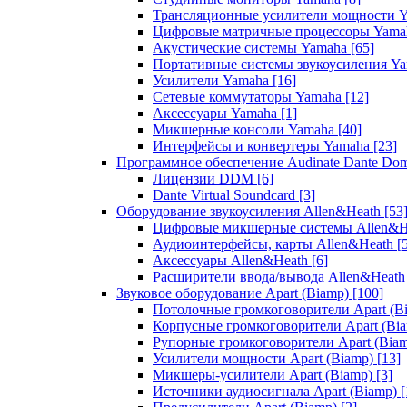
Трансляционные усилители мощности 
Цифровые матричные процессоры Yam
Акустические системы Yamaha
[65]
Портативные системы звукоусиления Y
Усилители Yamaha
[16]
Сетевые коммутаторы Yamaha
[12]
Аксессуары Yamaha
[1]
Микшерные консоли Yamaha
[40]
Интерфейсы и конвертеры Yamaha
[23]
Программное обеспечение Audinate Dante Do
Лицензии DDM
[6]
Dante Virtual Soundcard
[3]
Оборудование звукоусиления Allen&Heath
[53
Цифровые микшерные системы Allen&
Аудиоинтерфейсы, карты Allen&Heath
[
Аксессуары Allen&Heath
[6]
Расширители ввода/вывода Allen&Heat
Звуковое оборудование Apart (Biamp)
[100]
Потолочные громкоговорители Apart (B
Корпусные громкоговорители Apart (Bi
Рупорные громкоговорители Apart (Bia
Усилители мощности Apart (Biamp)
[13]
Микшеры-усилители Apart (Biamp)
[3]
Источники аудиосигнала Apart (Biamp)
[