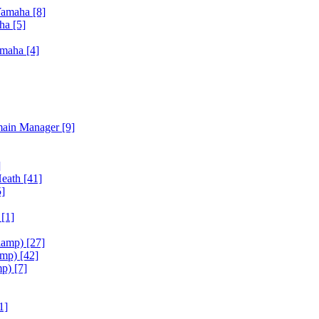
Yamaha
[8]
aha
[5]
amaha
[4]
main Manager
[9]
]
Heath
[41]
5]
h
[1]
iamp)
[27]
amp)
[42]
mp)
[7]
1]