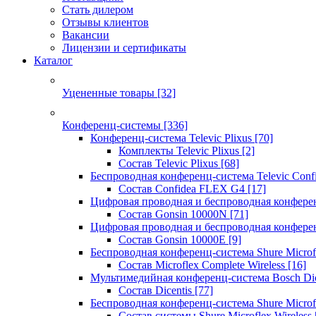
Стать дилером
Отзывы клиентов
Вакансии
Лицензии и сертификаты
Каталог
Уцененные товары
[32]
Конференц-системы
[336]
Конференц-система Televic Plixus
[70]
Комплекты Televic Plixus
[2]
Состав Televic Plixus
[68]
Беспроводная конференц-система Televic Con
Состав Confidea FLEX G4
[17]
Цифровая проводная и беспроводная конфере
Состав Gonsin 10000N
[71]
Цифровая проводная и беспроводная конфере
Состав Gonsin 10000E
[9]
Беспроводная конференц-система Shure Microfl
Состав Microflex Complete Wireless
[16]
Мультимедийная конференц-система Bosch Dic
Состав Dicentis
[77]
Беспроводная конференц-система Shure Microfl
Состав системы Shure Microflex Wireless