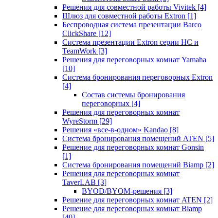
Решения для совместной работы Vivitek
[4]
Шлюз для совместной работы Extron
[1]
Беспроводная система презентации Barco
ClickShare
[12]
Система презентации Extron серии HC и
TeamWork
[3]
Решения для переговорных комнат Yamaha
[10]
Система бронирования переговорных Extron
[4]
Состав системы бронирования
переговорных
[4]
Решения для переговорных комнат
WyreStorm
[29]
Решения «все-в-одном» Kandao
[8]
Система бронирования помещений ATEN
[5]
Решение для переговорных комнат Gonsin
[1]
Система бронирования помещений Biamp
[2]
Решения для переговорных комнат
TaverLAB
[3]
BYOD/BYOM-решения
[3]
Решение для переговорных комнат ATEN
[2]
Решение для переговорных комнат Biamp
[40]