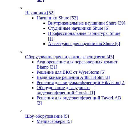
Наушники
[52]
Наушники Shure
[52]
Внутриканальные наушники Shure
[39]
Студийные наушники Shure
[6]
Профессиональные гарнитуры Shure
[1]
Аксессуары для наушников Shure
[6]
Оборудование для видеоконференцсвязи
[45]
Аудиорешение для переговорных комнат
Biamp
[31]
Решение для ВКС от WyreStorm
[5]
Выдвижные решения Arthur Holm
[3]
Решения для видеоконференций Hikvision
[2]
Оборудование для аудио- и
видеоконференций Gonsin
[1]
Решения для видеоконференций TaverLAB
[3]
Шоу-оборудование
[5]
Медиасерверы
[5]