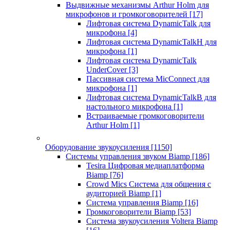
Выдвижные механизмы Arthur Holm для
микрофонов и громкоговорителей
[17]
Лифтовая система DynamicTalk для
микрофона
[4]
Лифтовая система DynamicTalkH для
микрофона
[1]
Лифтовая система DynamicTalk
UnderCover
[3]
Пассивная система MicConnect для
микрофона
[1]
Лифтовая система DynamicTalkB для
настольного микрофона
[1]
Встраиваемые громкоговорители
Arthur Holm
[1]
Оборудование звукоусиления
[1150]
Системы управления звуком Biamp
[186]
Tesira Цифровая медиаплатформа
Biamp
[76]
Crowd Mics Система для общения с
аудиторией Biamp
[1]
Система управления Biamp
[16]
Громкоговорители Biamp
[53]
Система звукоусиления Voltera Biamp