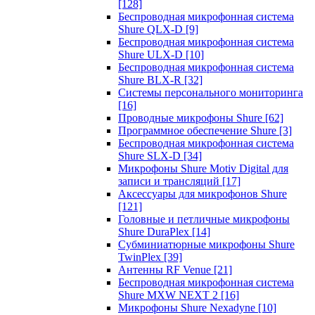
[128]
Беспроводная микрофонная система
Shure QLX-D
[9]
Беспроводная микрофонная система
Shure ULX-D
[10]
Беспроводная микрофонная система
Shure BLX-R
[32]
Системы персонального мониторинга
[16]
Проводные микрофоны Shure
[62]
Программное обеспечение Shure
[3]
Беспроводная микрофонная система
Shure SLX-D
[34]
Микрофоны Shure Motiv Digital для
записи и трансляций
[17]
Аксессуары для микрофонов Shure
[121]
Головные и петличные микрофоны
Shure DuraPlex
[14]
Субминиатюрные микрофоны Shure
TwinPlex
[39]
Антенны RF Venue
[21]
Беспроводная микрофонная система
Shure MXW NEXT 2
[16]
Микрофоны Shure Nexadyne
[10]