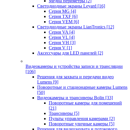
Медиа периметры
[2]
Светодиодные экраны Leyard
[16]
Серия MG
[4]
Серия TXF
[6]
Серия VEM
[6]
Светодиодные экраны LianTronics
[12]
Серия VA
[4]
Серия VL
[4]
Серия VH
[3]
Серия V
[1]
Аксессуары для LED панелей
[2]
Видеокамеры и устройства записи и трансляции
[106]
Решения для захвата и передачи видео
Lumens
[9]
Поворотные и стационарные камеры Lumens
[50]
Видеокамеры и трансиверы Bolin
[33]
Поворотные камеры для помещений
[21]
Трансиверы
[5]
Пульты управления камерами
[2]
Поворотные уличные камеры
[5]
Решения для видеозахвата и потокового