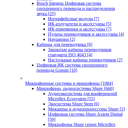
Bosch Integrus Цифровая система
синхронного перевода и распределения
звука
[25]
Интерфейсные модули
[7]
ИК-излучатели и аксессуары
[5]
ИК-приемники и аксессуары
[7]
Пульты переводчиков и аксессуары
[4]
Наушники
[2]
Кабины для переводчика
[6]
Закрытые кабины переводчиков
стандарта ISO 4043
[4]
Настольные кабины переводчиков
[2]
Цифровая ИК система синхронного
перевода Gonsin
[10]
Микрофонные системы и микрофоны
[1084]
Микрофоны, радиосистемы Shure
[660]
Аудиоэкосистема для конференций
Microflex Ecosystem
[55]
Экосистема Shure Stem
[6]
Микшеры и аудиопроцессоры Shure
[2]
Цифровая система Shure Axient Digital
[59]
Микрофоны Shure серии Microflex