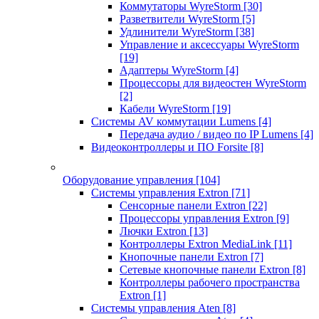
Коммутаторы WyreStorm
[30]
Разветвители WyreStorm
[5]
Удлинители WyreStorm
[38]
Управление и аксессуары WyreStorm
[19]
Адаптеры WyreStorm
[4]
Процессоры для видеостен WyreStorm
[2]
Кабели WyreStorm
[19]
Системы AV коммутации Lumens
[4]
Передача аудио / видео по IP Lumens
[4]
Видеоконтроллеры и ПО Forsite
[8]
Оборудование управления
[104]
Системы управления Extron
[71]
Сенсорные панели Extron
[22]
Процессоры управления Extron
[9]
Лючки Extron
[13]
Контроллеры Extron MediaLink
[11]
Кнопочные панели Extron
[7]
Сетевые кнопочные панели Extron
[8]
Контроллеры рабочего пространства
Extron
[1]
Системы управления Aten
[8]