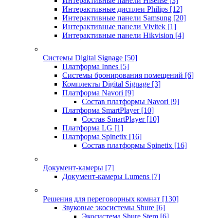
Интерактивные панели Hisense
[3]
Интерактивные дисплеи Philips
[12]
Интерактивные панели Samsung
[20]
Интерактивные панели Vivitek
[1]
Интерактивные панели Hikvision
[4]
Системы Digital Signage
[50]
Платформа Innes
[5]
Системы бронирования помещений
[6]
Комплекты Digital Signage
[3]
Платформа Navori
[9]
Состав платформы Navori
[9]
Платформа SmartPlayer
[10]
Состав SmartPlayer
[10]
Платформа LG
[1]
Платформа Spinetix
[16]
Состав платформы Spinetix
[16]
Документ-камеры
[7]
Документ-камеры Lumens
[7]
Решения для переговорных комнат
[130]
Звуковые экосистемы Shure
[6]
Экосистема Shure Stem
[6]