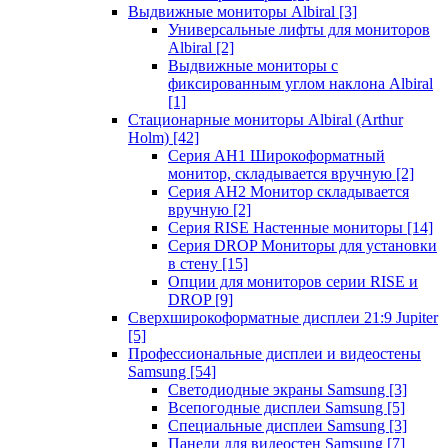
Выдвижные мониторы Albiral
[3]
Универсальные лифты для мониторов
Albiral
[2]
Выдвижные мониторы с
фиксированным углом наклона Albiral
[1]
Стационарные мониторы Albiral (Arthur
Holm)
[42]
Серия AH1 Широкоформатный
монитор, складывается вручную
[2]
Серия AH2 Монитор складывается
вручную
[2]
Серия RISE Настенные мониторы
[14]
Серия DROP Мониторы для установки
в стену
[15]
Опции для мониторов серии RISE и
DROP
[9]
Сверхширокоформатные дисплеи 21:9 Jupiter
[5]
Профессиональные дисплеи и видеостены
Samsung
[54]
Светодиодные экраны Samsung
[3]
Всепогодные дисплеи Samsung
[5]
Специальные дисплеи Samsung
[3]
Панели для видеостен Samsung
[7]