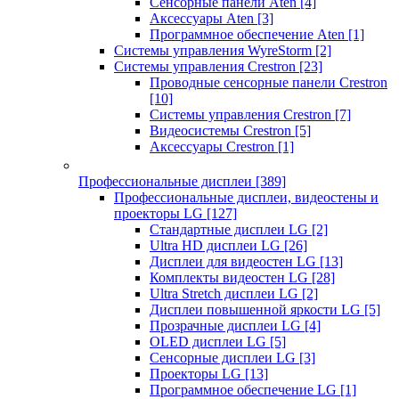
Сенсорные панели Aten
[4]
Аксессуары Aten
[3]
Программное обеспечение Aten
[1]
Системы управления WyreStorm
[2]
Системы управления Crestron
[23]
Проводные сенсорные панели Crestron
[10]
Системы управления Crestron
[7]
Видеосистемы Crestron
[5]
Аксессуары Crestron
[1]
Профессиональные дисплеи
[389]
Профессиональные дисплеи, видеостены и
проекторы LG
[127]
Стандартные дисплеи LG
[2]
Ultra HD дисплеи LG
[26]
Дисплеи для видеостен LG
[13]
Комплекты видеостен LG
[28]
Ultra Stretch дисплеи LG
[2]
Дисплеи повышенной яркости LG
[5]
Прозрачные дисплеи LG
[4]
OLED дисплеи LG
[5]
Сенсорные дисплеи LG
[3]
Проекторы LG
[13]
Программное обеспечение LG
[1]