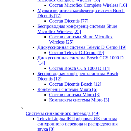
Состав Microflex Complete Wireless
[16]
Мультимедийная конференц-система Bosch
Dicentis
[77]
Состав Dicentis
[77]
Беспроводная конференц-система Shure
Microflex Wireless
[25]
Состав системы Shure Microflex
Wireless
[25]
Дискуссионная система Televic D-Cerno
[19]
Состав Televic D-Cerno
[19]
Дискуссионная система Bosch CCS 1000 D
[14]
Состав Bosch CCS 1000 D
[14]
Беспроводная конференц-система Bosch
Dicentis
[12]
Состав Dicentis Bosch
[12]
Конференц-системы Mipro
[6]
Состав системы Mipro
[3]
Комплекты системы Mipro
[3]
Системы синхронного перевода
[49]
Televic Lingua IR Цифровая ИК система
синхронного перевода и распределения
звука
[8]