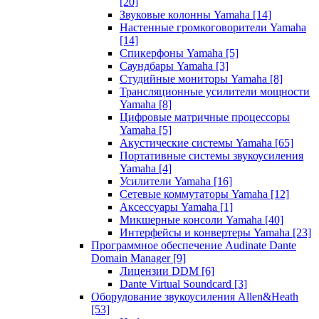
[20]
Звуковые колонны Yamaha
[14]
Настенные громкоговорители Yamaha
[14]
Спикерфоны Yamaha
[5]
Саундбары Yamaha
[3]
Студийные мониторы Yamaha
[8]
Трансляционные усилители мощности
Yamaha
[8]
Цифровые матричные процессоры
Yamaha
[5]
Акустические системы Yamaha
[65]
Портативные системы звукоусиления
Yamaha
[4]
Усилители Yamaha
[16]
Сетевые коммутаторы Yamaha
[12]
Аксессуары Yamaha
[1]
Микшерные консоли Yamaha
[40]
Интерфейсы и конвертеры Yamaha
[23]
Программное обеспечение Audinate Dante
Domain Manager
[9]
Лицензии DDM
[6]
Dante Virtual Soundcard
[3]
Оборудование звукоусиления Allen&Heath
[53]