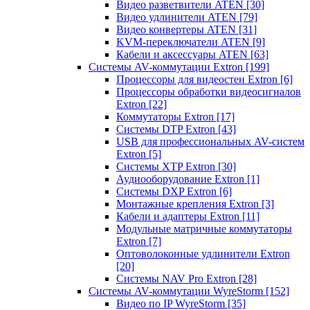
Видео разветвители ATEN
[30]
Видео удлинители ATEN
[79]
Видео конвертеры ATEN
[31]
KVM-переключатели ATEN
[9]
Кабели и аксессуары ATEN
[63]
Системы AV-коммутации Extron
[199]
Процессоры для видеостен Extron
[6]
Процессоры обработки видеосигналов
Extron
[22]
Коммутаторы Extron
[17]
Системы DTP Extron
[43]
USB для профессиональных AV-систем
Extron
[5]
Системы XTP Extron
[30]
Аудиооборудование Extron
[1]
Системы DXP Extron
[6]
Монтажные крепления Extron
[3]
Кабели и адаптеры Extron
[11]
Модульные матричные коммутаторы
Extron
[7]
Оптоволоконные удлинители Extron
[20]
Системы NAV Pro Extron
[28]
Системы AV-коммутации WyreStorm
[152]
Видео по IP WyreStorm
[35]