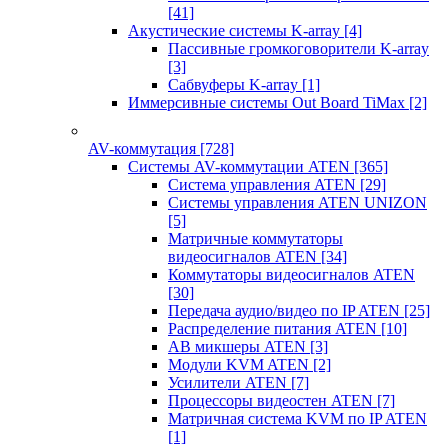
[41]
Акустические системы K-array
[4]
Пассивные громкоговорители K-array
[3]
Сабвуферы K-array
[1]
Иммерсивные системы Out Board TiMax
[2]
AV-коммутация
[728]
Системы AV-коммутации ATEN
[365]
Система управления ATEN
[29]
Системы управления ATEN UNIZON
[5]
Матричные коммутаторы
видеосигналов ATEN
[34]
Коммутаторы видеосигналов ATEN
[30]
Передача аудио/видео по IP ATEN
[25]
Распределение питания ATEN
[10]
АВ микшеры ATEN
[3]
Модули KVM ATEN
[2]
Усилители ATEN
[7]
Процессоры видеостен ATEN
[7]
Матричная система KVM по IP ATEN
[1]