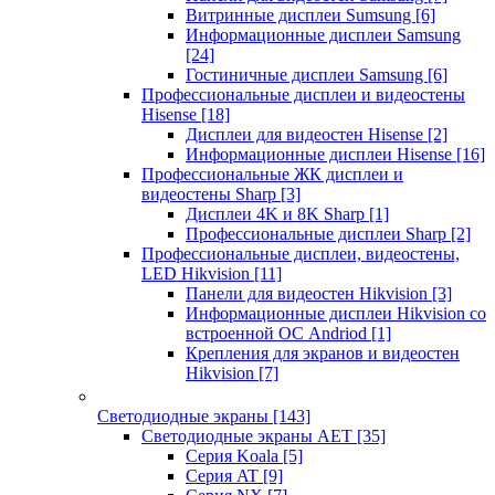
Витринные дисплеи Sumsung
[6]
Информационные дисплеи Samsung
[24]
Гостиничные дисплеи Samsung
[6]
Профессиональные дисплеи и видеостены
Hisense
[18]
Дисплеи для видеостен Hisense
[2]
Информационные дисплеи Hisense
[16]
Профессиональные ЖК дисплеи и
видеостены Sharp
[3]
Дисплеи 4K и 8K Sharp
[1]
Профессиональные дисплеи Sharp
[2]
Профессиональные дисплеи, видеостены,
LED Hikvision
[11]
Панели для видеостен Hikvision
[3]
Информационные дисплеи Hikvision со
встроенной ОС Andriod
[1]
Крепления для экранов и видеостен
Hikvision
[7]
Светодиодные экраны
[143]
Светодиодные экраны AET
[35]
Cерия Koala
[5]
Серия AT
[9]