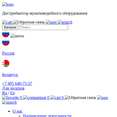
Дистрибьютор мультимедийного оборудования
Каталог
Россия
Беларусь
+7 495 640-75-57
Для дилеров
Ru
/
En
0
0
0
О нас
Направление деятельности