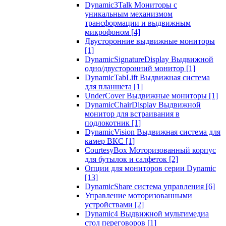
Dynamic3Talk Мониторы с
уникальным механизмом
трансформации и выдвижным
микрофоном
[4]
Двусторонние выдвижные мониторы
[1]
DynamicSignatureDisplay Выдвижной
одно/двусторонний монитор
[1]
DynamicTabLift Выдвижная система
для планшета
[1]
UnderCover Выдвижные мониторы
[1]
DynamicChairDisplay Выдвижной
монитор для встраивания в
подлокотник
[1]
DynamicVision Выдвижная система для
камер ВКС
[1]
CourtesyBox Моторизованный корпус
для бутылок и салфеток
[2]
Опции для мониторов серии Dynamic
[13]
DynamicShare система управления
[6]
Управление моторизованными
устройствами
[2]
Dynamic4 Выдвижной мультимедиа
стол переговоров
[1]