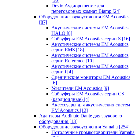
[16]
Devio Аудиорешение для
переговорных комнат Biamp
[24]
Оборудование звукоусиления EM Acoustics
[87]
Акустические системы EM Acoustics
HALO
[8]
Сабвуферы EM Acoustics серии S
[16]
Акустические системы EM Acoustics
серии EMS
[18]
Акустические системы EM Acoustics
серии Reference
[10]
Акустические системы EM Acoustics
серии i
[4]
Сценические мониторы EM Acoustics
[6]
Усилители EM Acoustics
[9]
Сабвуферы EM Acoustics серии CS
(кардиоидные)
[4]
Аксессуары для акустических систем
EM Acoustics
[12]
Адаптеры Audinate Dante для звукового
оборудования
[13]
Оборудование звукоусиления Yamaha
[254]
Потолочные громкоговорители Yamaha