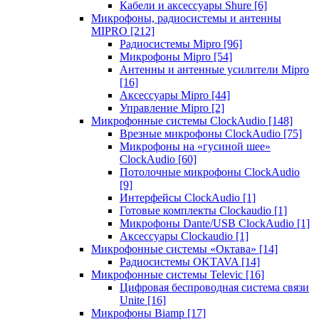
Кабели и аксессуары Shure
[6]
Микрофоны, радиосистемы и антенны
MIPRO
[212]
Радиосистемы Mipro
[96]
Микрофоны Mipro
[54]
Антенны и антенные усилители Mipro
[16]
Аксессуары Mipro
[44]
Управление Mipro
[2]
Микрофонные системы ClockAudio
[148]
Врезные микрофоны ClockAudio
[75]
Микрофоны на «гусиной шее»
ClockAudio
[60]
Потолочные микрофоны ClockAudio
[9]
Интерфейсы ClockAudio
[1]
Готовые комплекты Clockaudio
[1]
Микрофоны Dante/USB ClockAudio
[1]
Аксессуары Clockaudio
[1]
Микрофонные системы «Октава»
[14]
Радиосистемы OKTAVA
[14]
Микрофонные системы Televic
[16]
Цифровая беспроводная система связи
Unite
[16]
Микрофоны Biamp
[17]