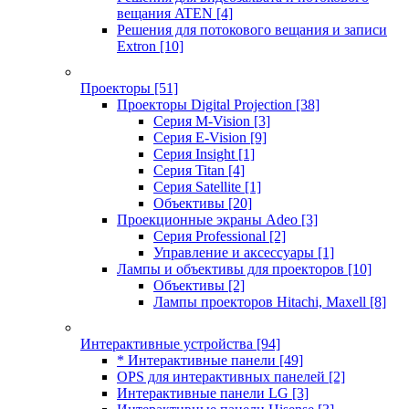
вещания ATEN
[4]
Решения для потокового вещания и записи
Extron
[10]
Проекторы
[51]
Проекторы Digital Projection
[38]
Серия M-Vision
[3]
Серия E-Vision
[9]
Серия Insight
[1]
Серия Titan
[4]
Серия Satellite
[1]
Объективы
[20]
Проекционные экраны Adeo
[3]
Серия Professional
[2]
Управление и аксессуары
[1]
Лампы и объективы для проекторов
[10]
Объективы
[2]
Лампы проекторов Hitachi, Maxell
[8]
Интерактивные устройства
[94]
* Интерактивные панели
[49]
OPS для интерактивных панелей
[2]
Интерактивные панели LG
[3]