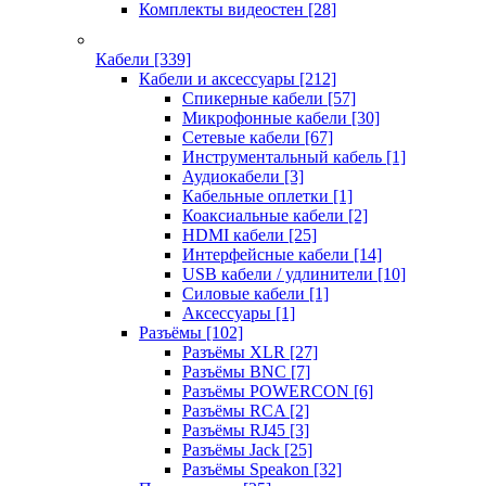
Комплекты видеостен
[28]
Кабели
[339]
Кабели и аксессуары
[212]
Спикерные кабели
[57]
Микрофонные кабели
[30]
Сетевые кабели
[67]
Инструментальный кабель
[1]
Аудиокабели
[3]
Кабельные оплетки
[1]
Коаксиальные кабели
[2]
HDMI кабели
[25]
Интерфейсные кабели
[14]
USB кабели / удлинители
[10]
Силовые кабели
[1]
Аксессуары
[1]
Разъёмы
[102]
Разъёмы XLR
[27]
Разъёмы BNC
[7]
Разъёмы POWERCON
[6]
Разъёмы RCA
[2]
Разъёмы RJ45
[3]
Разъёмы Jack
[25]
Разъёмы Speakon
[32]