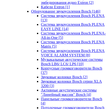
эмбедирования аудио Extron
[2]
Кабели Extron
[1]
Оборудование звукоусиления Bosch
[146]
Система звукоусиления Bosch PLENA
[13]
Система звукоусиления Bosch PLENA
EASY LINE
[14]
Система звукоусиления Bosch PLENA-
All-in-One
[5]
Система звукоусиления Bosch PLENA
Matrix
[5]
Система звукоусиления Bosch PLENA
VOICE ALARM SYSTEM
[8]
Музыкальные акустические системы
Bosch LB6/ LC6/ LP6
[10]
Корпусные громкоговорители Bosch
[37]
Звуковые колонки Bosch
[2]
Звуковые колонки Bosch серии XLA
3200
[3]
Активные акустические системы
"Линейный массив" Bosch
[4]
Панельные громкоговорители Bosch
[4]
Потолочные громкоговорители Bosch