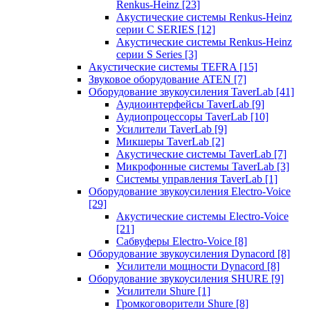
Renkus-Heinz
[23]
Акустические системы Renkus-Heinz
серии C SERIES
[12]
Акустические системы Renkus-Heinz
серии S Series
[3]
Акустические системы TEFRA
[15]
Звуковое оборудование ATEN
[7]
Оборудование звукоусиления TaverLab
[41]
Аудиоинтерфейсы TaverLab
[9]
Аудиопроцессоры TaverLab
[10]
Усилители TaverLab
[9]
Микшеры TaverLab
[2]
Акустические системы TaverLab
[7]
Микрофонные системы TaverLab
[3]
Системы управления TaverLab
[1]
Оборудование звукоусиления Electro-Voice
[29]
Акустические системы Electro-Voice
[21]
Сабвуферы Electro-Voice
[8]
Оборудование звукоусиления Dynacord
[8]
Усилители мощности Dynacord
[8]
Оборудование звукоусиления SHURE
[9]
Усилители Shure
[1]
Громкоговорители Shure
[8]