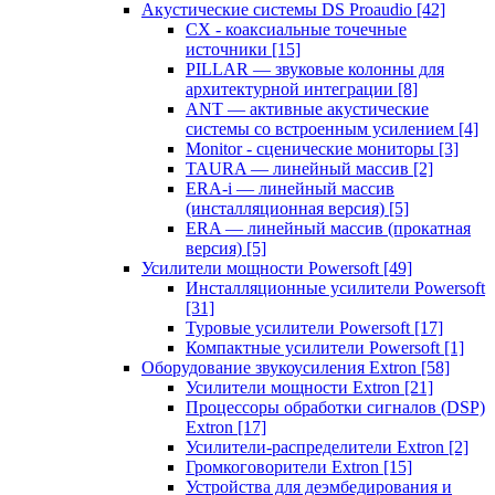
Акустические системы DS Proaudio
[42]
CX - коаксиальные точечные
источники
[15]
PILLAR — звуковые колонны для
архитектурной интеграции
[8]
ANT — активные акустические
системы со встроенным усилением
[4]
Monitor - сценические мониторы
[3]
TAURA — линейный массив
[2]
ERA-i — линейный массив
(инсталляционная версия)
[5]
ERA — линейный массив (прокатная
версия)
[5]
Усилители мощности Powersoft
[49]
Инсталляционные усилители Powersoft
[31]
Туровые усилители Powersoft
[17]
Компактные усилители Powersoft
[1]
Оборудование звукоусиления Extron
[58]
Усилители мощности Extron
[21]
Процессоры обработки сигналов (DSP)
Extron
[17]
Усилители-распределители Extron
[2]
Громкоговорители Extron
[15]
Устройства для деэмбедирования и