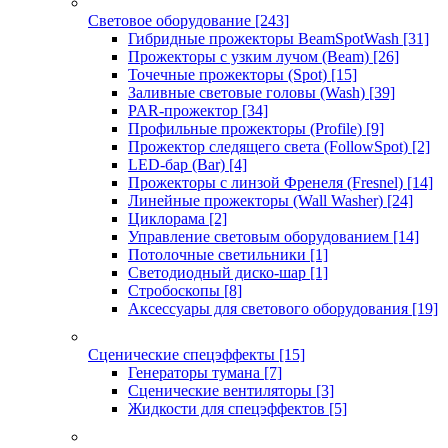
Световое оборудование
[243]
Гибридные прожекторы BeamSpotWash
[31]
Прожекторы с узким лучом (Beam)
[26]
Точечные прожекторы (Spot)
[15]
Заливные световые головы (Wash)
[39]
PAR-прожектор
[34]
Профильные прожекторы (Profile)
[9]
Прожектор следящего света (FollowSpot)
[2]
LED-бар (Bar)
[4]
Прожекторы с линзой Френеля (Fresnel)
[14]
Линейные прожекторы (Wall Washer)
[24]
Циклорама
[2]
Управление световым оборудованием
[14]
Потолочные светильники
[1]
Светодиодный диско-шар
[1]
Стробоскопы
[8]
Аксессуары для светового оборудования
[19]
Сценические спецэффекты
[15]
Генераторы тумана
[7]
Сценические вентиляторы
[3]
Жидкости для спецэффектов
[5]