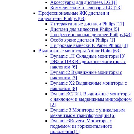
Аксессуары для дисплеев LG
[1]
Коммерческие телевизоры LG
[23]
Профессиональные ЖК дисплеи и
видеостены Philips
[63]
Интерактивные дисплеи Philips
[11]
Дисплеи для видеостен Philips
[5]
Профессиональные дисплеи Philips
[43]
Особо яркие дисплеи Philips
[1]
Цифровые вывески E-Paper Philips
[3]
Выдвижные мониторы Arthur Holm
[63]
Dynamic 1Н Складные мониторы
[3]
DB2 и DB3 Выдвижные мониторы с
наклоном
[6]
Dynamic2 Выдвижные мониторы с
наклоном
[3]
Dynamic X2 Выдвижные мониторы с
наклоном
[8]
DynamicX2Talk Выдвижные мониторы
с наклоном и выдвижным микрофоном
[2]
Dynamic 3 Мониторы с уникальным
механизмом трансформации
[6]
Dynamic3Reverse Мониторы с
подъемом из горизонтального
положения
[1]