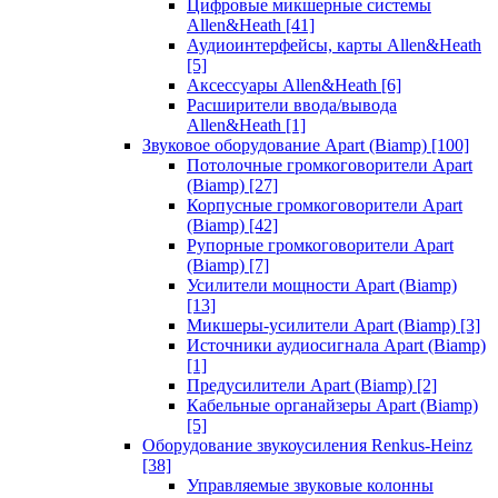
Цифровые микшерные системы
Allen&Heath
[41]
Аудиоинтерфейсы, карты Allen&Heath
[5]
Аксессуары Allen&Heath
[6]
Расширители ввода/вывода
Allen&Heath
[1]
Звуковое оборудование Apart (Biamp)
[100]
Потолочные громкоговорители Apart
(Biamp)
[27]
Корпусные громкоговорители Apart
(Biamp)
[42]
Рупорные громкоговорители Apart
(Biamp)
[7]
Усилители мощности Apart (Biamp)
[13]
Микшеры-усилители Apart (Biamp)
[3]
Источники аудиосигнала Apart (Biamp)
[1]
Предусилители Apart (Biamp)
[2]
Кабельные органайзеры Apart (Biamp)
[5]
Оборудование звукоусиления Renkus-Heinz
[38]
Управляемые звуковые колонны