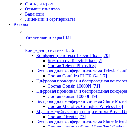
Стать дилером
Отзывы клиентов
Вакансии
Лицензии и сертификаты
Каталог
Уцененные товары
[32]
Конференц-системы
[336]
Конференц-система Televic Plixus
[70]
Комплекты Televic Plixus
[2]
Состав Televic Plixus
[68]
Беспроводная конференц-система Televic Con
Состав Confidea FLEX G4
[17]
Цифровая проводная и беспроводная конфере
Состав Gonsin 10000N
[71]
Цифровая проводная и беспроводная конфере
Состав Gonsin 10000E
[9]
Беспроводная конференц-система Shure Microfl
Состав Microflex Complete Wireless
[16]
Мультимедийная конференц-система Bosch Dic
Состав Dicentis
[77]
Беспроводная конференц-система Shure Microfl
Состав системы Shure Microflex Wireless