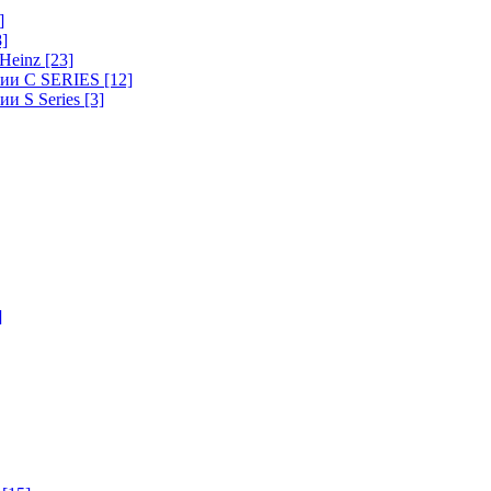
]
8]
-Heinz
[23]
ерии C SERIES
[12]
ии S Series
[3]
]