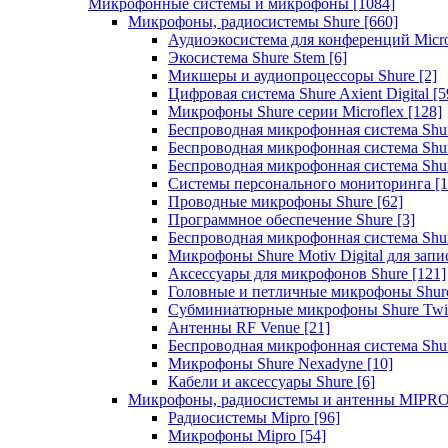
Микрофонные системы и микрофоны
[1084]
Микрофоны, радиосистемы Shure
[660]
Аудиоэкосистема для конференций Micro
Экосистема Shure Stem
[6]
Микшеры и аудиопроцессоры Shure
[2]
Цифровая система Shure Axient Digital
[5
Микрофоны Shure серии Microflex
[128]
Беспроводная микрофонная система Sh
Беспроводная микрофонная система Sh
Беспроводная микрофонная система Sh
Системы персонального мониторинга
[1
Проводные микрофоны Shure
[62]
Программное обеспечение Shure
[3]
Беспроводная микрофонная система Sh
Микрофоны Shure Motiv Digital для зап
Аксессуары для микрофонов Shure
[121]
Головные и петличные микрофоны Shur
Субминиатюрные микрофоны Shure Twi
Антенны RF Venue
[21]
Беспроводная микрофонная система S
Микрофоны Shure Nexadyne
[10]
Кабели и аксессуары Shure
[6]
Микрофоны, радиосистемы и антенны MIPR
Радиосистемы Mipro
[96]
Микрофоны Mipro
[54]