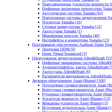
Трансляционные усилители мощности 
Цифровые матричные процессоры Yam
Акустические системы Yamaha
[65]
Портативные системы звукоусиления Y
Усилители Yamaha
[16]
Сетевые коммутаторы Yamaha
[12]
Аксессуары Yamaha
[1]
Микшерные консоли Yamaha
[40]
Интерфейсы и конвертеры Yamaha
[23]
Программное обеспечение Audinate Dante Do
Лицензии DDM
[6]
Dante Virtual Soundcard
[3]
Оборудование звукоусиления Allen&Heath
[53
Цифровые микшерные системы Allen&
Аудиоинтерфейсы, карты Allen&Heath
[
Аксессуары Allen&Heath
[6]
Расширители ввода/вывода Allen&Heat
Звуковое оборудование Apart (Biamp)
[100]
Потолочные громкоговорители Apart (B
Корпусные громкоговорители Apart (Bi
Рупорные громкоговорители Apart (Bia
Усилители мощности Apart (Biamp)
[13]
Микшеры-усилители Apart (Biamp)
[3]
Источники аудиосигнала Apart (Biamp)
[