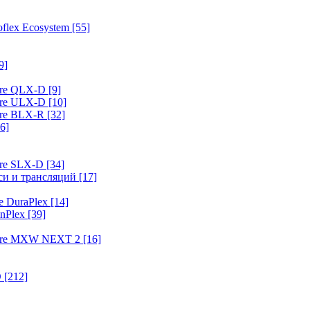
flex Ecosystem
[55]
9]
ure QLX-D
[9]
ure ULX-D
[10]
ure BLX-R
[32]
6]
ure SLX-D
[34]
иси и трансляций
[17]
e DuraPlex
[14]
nPlex
[39]
hure MXW NEXT 2
[16]
O
[212]