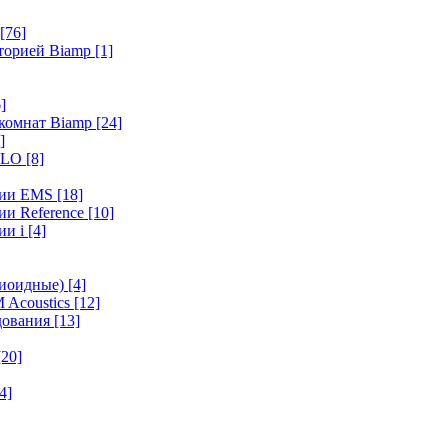
[76]
иторией Biamp
[1]
]
 комнат Biamp
[24]
]
HALO
[8]
ерии EMS
[18]
ии Reference
[10]
ии i
[4]
диоидные)
[4]
 Acoustics
[12]
удования
[13]
[20]
4]