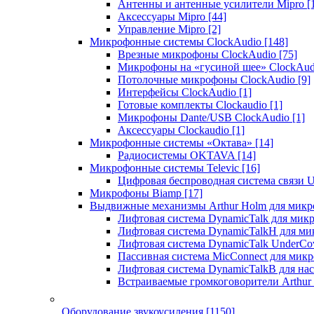
Антенны и антенные усилители Mipro
[
Аксессуары Mipro
[44]
Управление Mipro
[2]
Микрофонные системы ClockAudio
[148]
Врезные микрофоны ClockAudio
[75]
Микрофоны на «гусиной шее» ClockAu
Потолочные микрофоны ClockAudio
[9]
Интерфейсы ClockAudio
[1]
Готовые комплекты Clockaudio
[1]
Микрофоны Dante/USB ClockAudio
[1]
Аксессуары Clockaudio
[1]
Микрофонные системы «Октава»
[14]
Радиосистемы OKTAVA
[14]
Микрофонные системы Televic
[16]
Цифровая беспроводная система связи U
Микрофоны Biamp
[17]
Выдвижные механизмы Arthur Holm для микр
Лифтовая система DynamicTalk для ми
Лифтовая система DynamicTalkH для м
Лифтовая система DynamicTalk UnderCo
Пассивная система MicConnect для мик
Лифтовая система DynamicTalkB для на
Встраиваемые громкоговорители Arthu
Оборудование звукоусиления
[1150]