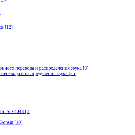
]
tis
[12]
онного перевода и распределения звука
[8]
 перевода и распределения звука
[25]
та ISO 4043
[4]
 Gonsin
[10]