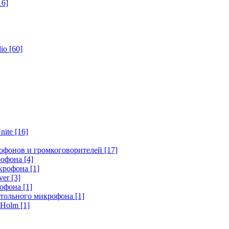
16]
dio
[60]
nite
[16]
офонов и громкоговорителей
[17]
крофона
[4]
икрофона
[1]
ver
[3]
рофона
[1]
стольного микрофона
[1]
r Holm
[1]