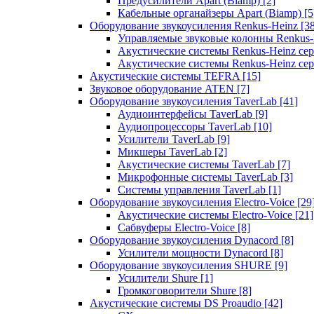
Предусилители Apart (Biamp)
[2]
Кабельные органайзеры Apart (Biamp)
[5
Оборудование звукоусиления Renkus-Heinz
[3
Управляемые звуковые колонны Renkus
Акустические системы Renkus-Heinz с
Акустические системы Renkus-Heinz сер
Акустические системы TEFRA
[15]
Звуковое оборудование ATEN
[7]
Оборудование звукоусиления TaverLab
[41]
Аудиоинтерфейсы TaverLab
[9]
Аудиопроцессоры TaverLab
[10]
Усилители TaverLab
[9]
Микшеры TaverLab
[2]
Акустические системы TaverLab
[7]
Микрофонные системы TaverLab
[3]
Системы управления TaverLab
[1]
Оборудование звукоусиления Electro-Voice
[29
Акустические системы Electro-Voice
[21]
Сабвуферы Electro-Voice
[8]
Оборудование звукоусиления Dynacord
[8]
Усилители мощности Dynacord
[8]
Оборудование звукоусиления SHURE
[9]
Усилители Shure
[1]
Громкоговорители Shure
[8]
Акустические системы DS Proaudio
[42]