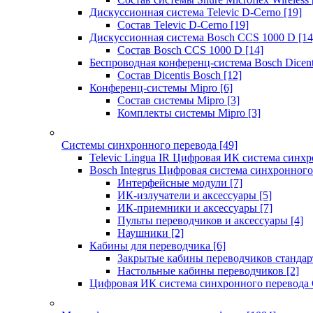
Дискуссионная система Televic D-Cerno
[19]
Состав Televic D-Cerno
[19]
Дискуссионная система Bosch CCS 1000 D
[14
Состав Bosch CCS 1000 D
[14]
Беспроводная конференц-система Bosch Dicen
Состав Dicentis Bosch
[12]
Конференц-системы Mipro
[6]
Состав системы Mipro
[3]
Комплекты системы Mipro
[3]
Системы синхронного перевода
[49]
Televic Lingua IR Цифровая ИК система синхр
Bosch Integrus Цифровая система синхронного
Интерфейсные модули
[7]
ИК-излучатели и аксессуары
[5]
ИК-приемники и аксессуары
[7]
Пульты переводчиков и аксессуары
[4]
Наушники
[2]
Кабины для переводчика
[6]
Закрытые кабины переводчиков стандар
Настольные кабины переводчиков
[2]
Цифровая ИК система синхронного перевода