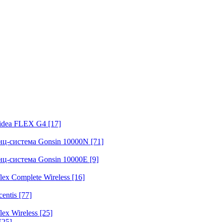
fidea FLEX G4
[17]
нц-система Gonsin 10000N
[71]
нц-система Gonsin 10000E
[9]
ex Complete Wireless
[16]
entis
[77]
ex Wireless
[25]
[25]