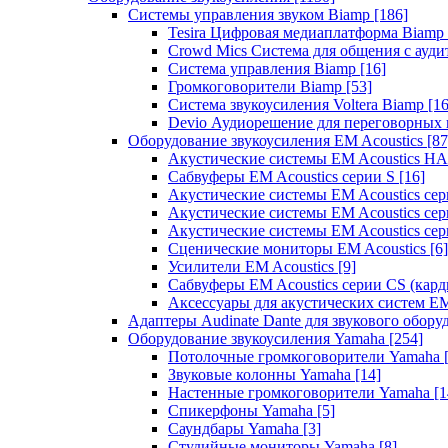
Системы управления звуком Biamp
[186]
Tesira Цифровая медиаплатформа Biamp
Crowd Mics Система для общения с ауд
Система управления Biamp
[16]
Громкоговорители Biamp
[53]
Система звукоусиления Voltera Biamp
[16
Devio Аудиорешение для переговорных
Оборудование звукоусиления EM Acoustics
[87
Акустические системы EM Acoustics 
Сабвуферы EM Acoustics серии S
[16]
Акустические системы EM Acoustics с
Акустические системы EM Acoustics сер
Акустические системы EM Acoustics сер
Сценические мониторы EM Acoustics
[6]
Усилители EM Acoustics
[9]
Сабвуферы EM Acoustics серии CS (кар
Аксессуары для акустических систем EM
Адаптеры Audinate Dante для звукового обор
Оборудование звукоусиления Yamaha
[254]
Потолочные громкоговорители Yamaha
Звуковые колонны Yamaha
[14]
Настенные громкоговорители Yamaha
[1
Спикерфоны Yamaha
[5]
Саундбары Yamaha
[3]
Студийные мониторы Yamaha
[8]