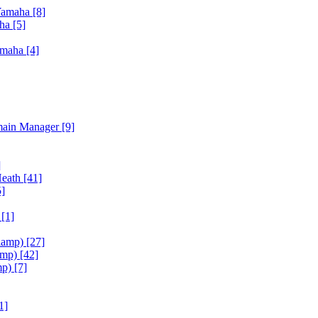
Yamaha
[8]
aha
[5]
amaha
[4]
main Manager
[9]
]
Heath
[41]
5]
h
[1]
iamp)
[27]
amp)
[42]
mp)
[7]
1]