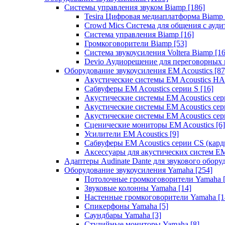
Системы управления звуком Biamp
[186]
Tesira Цифровая медиаплатформа Biamp
Crowd Mics Система для общения с ауд
Система управления Biamp
[16]
Громкоговорители Biamp
[53]
Система звукоусиления Voltera Biamp
[16
Devio Аудиорешение для переговорных
Оборудование звукоусиления EM Acoustics
[87
Акустические системы EM Acoustics 
Сабвуферы EM Acoustics серии S
[16]
Акустические системы EM Acoustics с
Акустические системы EM Acoustics сер
Акустические системы EM Acoustics сер
Сценические мониторы EM Acoustics
[6]
Усилители EM Acoustics
[9]
Сабвуферы EM Acoustics серии CS (кар
Аксессуары для акустических систем EM
Адаптеры Audinate Dante для звукового обор
Оборудование звукоусиления Yamaha
[254]
Потолочные громкоговорители Yamaha
Звуковые колонны Yamaha
[14]
Настенные громкоговорители Yamaha
[1
Спикерфоны Yamaha
[5]
Саундбары Yamaha
[3]
Студийные мониторы Yamaha
[8]