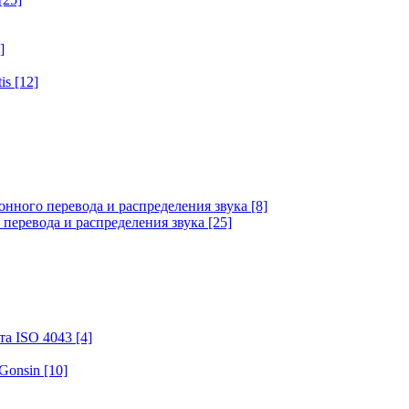
]
tis
[12]
онного перевода и распределения звука
[8]
 перевода и распределения звука
[25]
та ISO 4043
[4]
 Gonsin
[10]