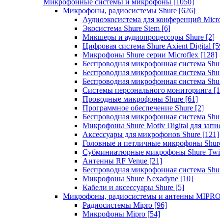
Микрофонные системы и микрофоны
[1050]
Микрофоны, радиосистемы Shure
[626]
Аудиоэкосистема для конференций Micro
Экосистема Shure Stem
[6]
Микшеры и аудиопроцессоры Shure
[2]
Цифровая система Shure Axient Digital
[5
Микрофоны Shure серии Microflex
[128]
Беспроводная микрофонная система Sh
Беспроводная микрофонная система Sh
Беспроводная микрофонная система Sh
Системы персонального мониторинга
[1
Проводные микрофоны Shure
[61]
Программное обеспечение Shure
[2]
Беспроводная микрофонная система Sh
Микрофоны Shure Motiv Digital для зап
Аксессуары для микрофонов Shure
[121]
Головные и петличные микрофоны Shur
Субминиатюрные микрофоны Shure Twi
Антенны RF Venue
[21]
Беспроводная микрофонная система S
Микрофоны Shure Nexadyne
[10]
Кабели и аксессуары Shure
[5]
Микрофоны, радиосистемы и антенны MIPR
Радиосистемы Mipro
[96]
Микрофоны Mipro
[54]