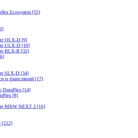
flex Ecosystem
[55]
9]
ure QLX-D
[9]
ure ULX-D
[10]
ure BLX-R
[32]
6]
ure SLX-D
[34]
иси и трансляций
[17]
e DuraPlex
[14]
nPlex
[8]
hure MXW NEXT 2
[16]
O
[212]