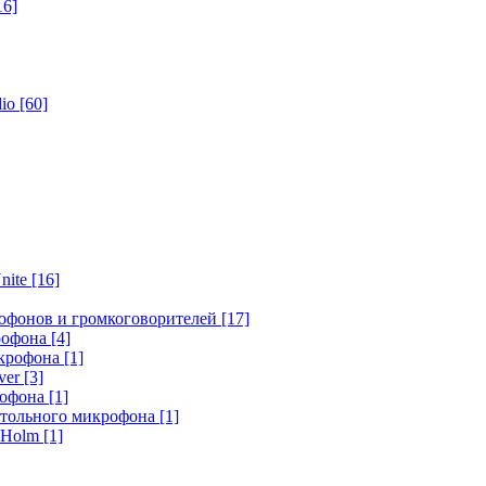
16]
dio
[60]
nite
[16]
офонов и громкоговорителей
[17]
крофона
[4]
икрофона
[1]
ver
[3]
рофона
[1]
стольного микрофона
[1]
r Holm
[1]