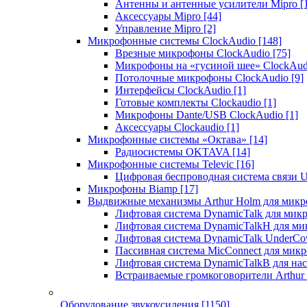
Антенны и антенные усилители Mipro
[
Аксессуары Mipro
[44]
Управление Mipro
[2]
Микрофонные системы ClockAudio
[148]
Врезные микрофоны ClockAudio
[75]
Микрофоны на «гусиной шее» ClockAu
Потолочные микрофоны ClockAudio
[9]
Интерфейсы ClockAudio
[1]
Готовые комплекты Clockaudio
[1]
Микрофоны Dante/USB ClockAudio
[1]
Аксессуары Clockaudio
[1]
Микрофонные системы «Октава»
[14]
Радиосистемы OKTAVA
[14]
Микрофонные системы Televic
[16]
Цифровая беспроводная система связи U
Микрофоны Biamp
[17]
Выдвижные механизмы Arthur Holm для микр
Лифтовая система DynamicTalk для ми
Лифтовая система DynamicTalkH для м
Лифтовая система DynamicTalk UnderCo
Пассивная система MicConnect для мик
Лифтовая система DynamicTalkB для на
Встраиваемые громкоговорители Arthu
Оборудование звукоусиления
[1150]