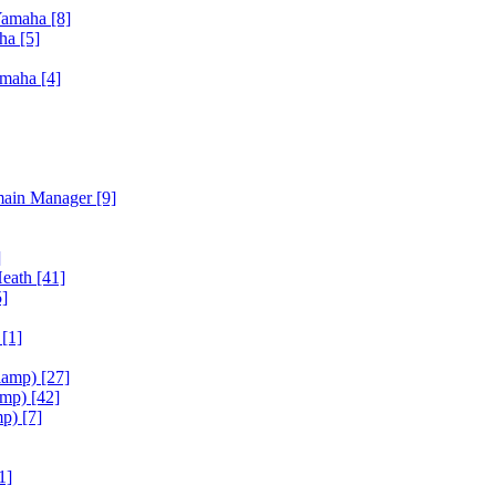
Yamaha
[8]
aha
[5]
amaha
[4]
main Manager
[9]
]
Heath
[41]
5]
h
[1]
iamp)
[27]
amp)
[42]
mp)
[7]
1]