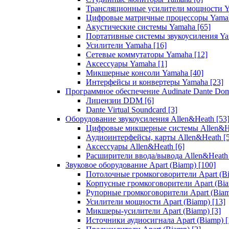
Трансляционные усилители мощности 
Цифровые матричные процессоры Yam
Акустические системы Yamaha
[65]
Портативные системы звукоусиления Y
Усилители Yamaha
[16]
Сетевые коммутаторы Yamaha
[12]
Аксессуары Yamaha
[1]
Микшерные консоли Yamaha
[40]
Интерфейсы и конвертеры Yamaha
[23]
Программное обеспечение Audinate Dante Do
Лицензии DDM
[6]
Dante Virtual Soundcard
[3]
Оборудование звукоусиления Allen&Heath
[53
Цифровые микшерные системы Allen&
Аудиоинтерфейсы, карты Allen&Heath
[
Аксессуары Allen&Heath
[6]
Расширители ввода/вывода Allen&Heat
Звуковое оборудование Apart (Biamp)
[100]
Потолочные громкоговорители Apart (B
Корпусные громкоговорители Apart (Bi
Рупорные громкоговорители Apart (Bia
Усилители мощности Apart (Biamp)
[13]
Микшеры-усилители Apart (Biamp)
[3]
Источники аудиосигнала Apart (Biamp)
[