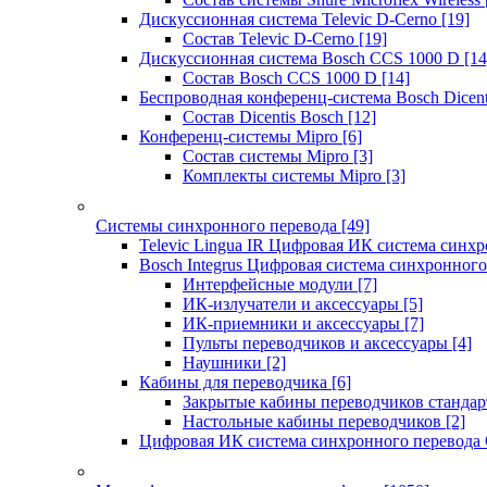
Дискуссионная система Televic D-Cerno
[19]
Состав Televic D-Cerno
[19]
Дискуссионная система Bosch CCS 1000 D
[14
Состав Bosch CCS 1000 D
[14]
Беспроводная конференц-система Bosch Dicen
Состав Dicentis Bosch
[12]
Конференц-системы Mipro
[6]
Состав системы Mipro
[3]
Комплекты системы Mipro
[3]
Системы синхронного перевода
[49]
Televic Lingua IR Цифровая ИК система синхр
Bosch Integrus Цифровая система синхронного
Интерфейсные модули
[7]
ИК-излучатели и аксессуары
[5]
ИК-приемники и аксессуары
[7]
Пульты переводчиков и аксессуары
[4]
Наушники
[2]
Кабины для переводчика
[6]
Закрытые кабины переводчиков стандар
Настольные кабины переводчиков
[2]
Цифровая ИК система синхронного перевода