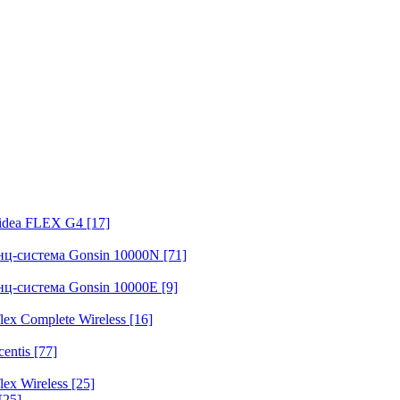
fidea FLEX G4
[17]
нц-система Gonsin 10000N
[71]
нц-система Gonsin 10000E
[9]
ex Complete Wireless
[16]
entis
[77]
ex Wireless
[25]
[25]