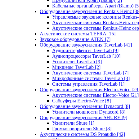
Предусилители Apart (Biamp)
[2]
Кабельные органайзеры Apart (Biamp)
[5
Оборудование звукоусиления Renkus-Heinz
[3
Управляемые звуковые колонны Renkus
Акустические системы Renkus-Heinz с
Акустические системы Renkus-Heinz сер
Акустические системы TEFRA
[15]
Звуковое оборудование ATEN
[7]
Оборудование звукоусиления TaverLab
[41]
Аудиоинтерфейсы TaverLab
[9]
Аудиопроцессоры TaverLab
[10]
Усилители TaverLab
[9]
Микшеры TaverLab
[2]
Акустические системы TaverLab
[7]
Микрофонные системы TaverLab
[3]
Системы управления TaverLab
[1]
Оборудование звукоусиления Electro-Voice
[29
Акустические системы Electro-Voice
[21]
Сабвуферы Electro-Voice
[8]
Оборудование звукоусиления Dynacord
[8]
Усилители мощности Dynacord
[8]
Оборудование звукоусиления SHURE
[9]
Усилители Shure
[1]
Громкоговорители Shure
[8]
Акустические системы DS Proaudio
[42]