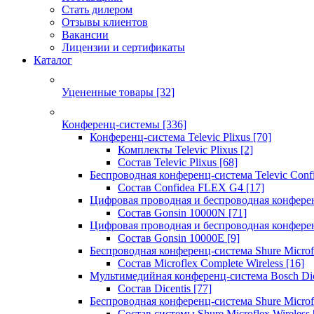
Стать дилером
Отзывы клиентов
Вакансии
Лицензии и сертификаты
Каталог
Уцененные товары
[32]
Конференц-системы
[336]
Конференц-система Televic Plixus
[70]
Комплекты Televic Plixus
[2]
Состав Televic Plixus
[68]
Беспроводная конференц-система Televic Con
Состав Confidea FLEX G4
[17]
Цифровая проводная и беспроводная конфере
Состав Gonsin 10000N
[71]
Цифровая проводная и беспроводная конфере
Состав Gonsin 10000E
[9]
Беспроводная конференц-система Shure Microfl
Состав Microflex Complete Wireless
[16]
Мультимедийная конференц-система Bosch Dic
Состав Dicentis
[77]
Беспроводная конференц-система Shure Microfl
Состав системы Shure Microflex Wireless