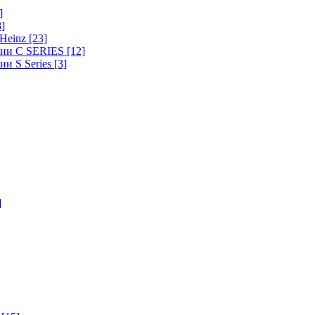
]
8]
-Heinz
[23]
ерии C SERIES
[12]
ии S Series
[3]
]