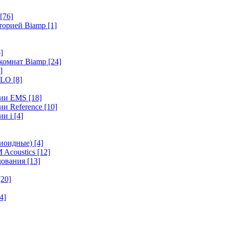
[76]
иторией Biamp
[1]
]
 комнат Biamp
[24]
]
HALO
[8]
ерии EMS
[18]
ии Reference
[10]
ии i
[4]
диоидные)
[4]
 Acoustics
[12]
удования
[13]
[20]
4]