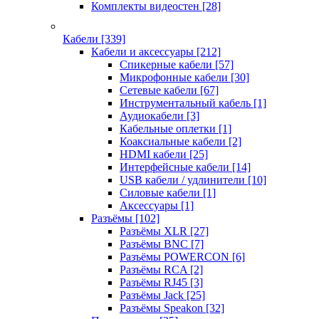
Комплекты видеостен
[28]
Кабели
[339]
Кабели и аксессуары
[212]
Спикерные кабели
[57]
Микрофонные кабели
[30]
Сетевые кабели
[67]
Инструментальный кабель
[1]
Аудиокабели
[3]
Кабельные оплетки
[1]
Коаксиальные кабели
[2]
HDMI кабели
[25]
Интерфейсные кабели
[14]
USB кабели / удлинители
[10]
Силовые кабели
[1]
Аксессуары
[1]
Разъёмы
[102]
Разъёмы XLR
[27]
Разъёмы BNC
[7]
Разъёмы POWERCON
[6]
Разъёмы RCA
[2]
Разъёмы RJ45
[3]
Разъёмы Jack
[25]
Разъёмы Speakon
[32]