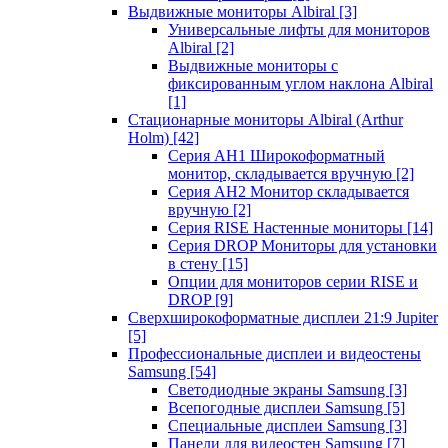
Выдвижные мониторы Albiral
[3]
Универсальные лифты для мониторов
Albiral
[2]
Выдвижные мониторы с
фиксированным углом наклона Albiral
[1]
Стационарные мониторы Albiral (Arthur
Holm)
[42]
Серия AH1 Широкоформатный
монитор, складывается вручную
[2]
Серия AH2 Монитор складывается
вручную
[2]
Серия RISE Настенные мониторы
[14]
Серия DROP Мониторы для установки
в стену
[15]
Опции для мониторов серии RISE и
DROP
[9]
Сверхширокоформатные дисплеи 21:9 Jupiter
[5]
Профессиональные дисплеи и видеостены
Samsung
[54]
Светодиодные экраны Samsung
[3]
Всепогодные дисплеи Samsung
[5]
Специальные дисплеи Samsung
[3]
Панели для видеостен Samsung
[7]