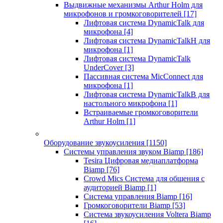
Выдвижные механизмы Arthur Holm для
микрофонов и громкоговорителей
[17]
Лифтовая система DynamicTalk для
микрофона
[4]
Лифтовая система DynamicTalkH для
микрофона
[1]
Лифтовая система DynamicTalk
UnderCover
[3]
Пассивная система MicConnect для
микрофона
[1]
Лифтовая система DynamicTalkB для
настольного микрофона
[1]
Встраиваемые громкоговорители
Arthur Holm
[1]
Оборудование звукоусиления
[1150]
Системы управления звуком Biamp
[186]
Tesira Цифровая медиаплатформа
Biamp
[76]
Crowd Mics Система для общения с
аудиторией Biamp
[1]
Система управления Biamp
[16]
Громкоговорители Biamp
[53]
Система звукоусиления Voltera Biamp