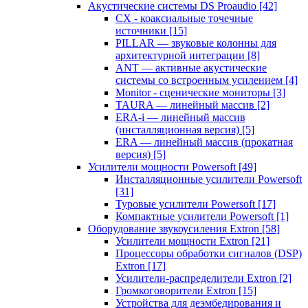
Акустические системы DS Proaudio
[42]
CX - коаксиальные точечные
источники
[15]
PILLAR — звуковые колонны для
архитектурной интеграции
[8]
ANT — активные акустические
системы со встроенным усилением
[4]
Monitor - сценические мониторы
[3]
TAURA — линейный массив
[2]
ERA-i — линейный массив
(инсталляционная версия)
[5]
ERA — линейный массив (прокатная
версия)
[5]
Усилители мощности Powersoft
[49]
Инсталляционные усилители Powersoft
[31]
Туровые усилители Powersoft
[17]
Компактные усилители Powersoft
[1]
Оборудование звукоусиления Extron
[58]
Усилители мощности Extron
[21]
Процессоры обработки сигналов (DSP)
Extron
[17]
Усилители-распределители Extron
[2]
Громкоговорители Extron
[15]
Устройства для деэмбедирования и