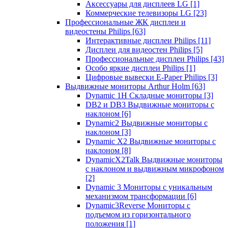
Аксессуары для дисплеев LG
[1]
Коммерческие телевизоры LG
[23]
Профессиональные ЖК дисплеи и
видеостены Philips
[63]
Интерактивные дисплеи Philips
[11]
Дисплеи для видеостен Philips
[5]
Профессиональные дисплеи Philips
[43]
Особо яркие дисплеи Philips
[1]
Цифровые вывески E-Paper Philips
[3]
Выдвижные мониторы Arthur Holm
[63]
Dynamic 1Н Складные мониторы
[3]
DB2 и DB3 Выдвижные мониторы с
наклоном
[6]
Dynamic2 Выдвижные мониторы с
наклоном
[3]
Dynamic X2 Выдвижные мониторы с
наклоном
[8]
DynamicX2Talk Выдвижные мониторы
с наклоном и выдвижным микрофоном
[2]
Dynamic 3 Мониторы с уникальным
механизмом трансформации
[6]
Dynamic3Reverse Мониторы с
подъемом из горизонтального
положения
[1]