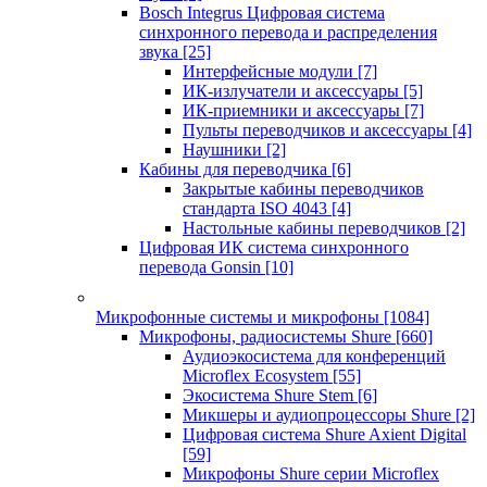
Bosch Integrus Цифровая система
синхронного перевода и распределения
звука
[25]
Интерфейсные модули
[7]
ИК-излучатели и аксессуары
[5]
ИК-приемники и аксессуары
[7]
Пульты переводчиков и аксессуары
[4]
Наушники
[2]
Кабины для переводчика
[6]
Закрытые кабины переводчиков
стандарта ISO 4043
[4]
Настольные кабины переводчиков
[2]
Цифровая ИК система синхронного
перевода Gonsin
[10]
Микрофонные системы и микрофоны
[1084]
Микрофоны, радиосистемы Shure
[660]
Аудиоэкосистема для конференций
Microflex Ecosystem
[55]
Экосистема Shure Stem
[6]
Микшеры и аудиопроцессоры Shure
[2]
Цифровая система Shure Axient Digital
[59]
Микрофоны Shure серии Microflex