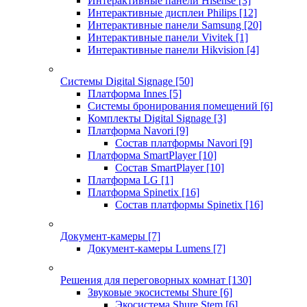
Интерактивные панели Hisense
[3]
Интерактивные дисплеи Philips
[12]
Интерактивные панели Samsung
[20]
Интерактивные панели Vivitek
[1]
Интерактивные панели Hikvision
[4]
Системы Digital Signage
[50]
Платформа Innes
[5]
Системы бронирования помещений
[6]
Комплекты Digital Signage
[3]
Платформа Navori
[9]
Состав платформы Navori
[9]
Платформа SmartPlayer
[10]
Состав SmartPlayer
[10]
Платформа LG
[1]
Платформа Spinetix
[16]
Состав платформы Spinetix
[16]
Документ-камеры
[7]
Документ-камеры Lumens
[7]
Решения для переговорных комнат
[130]
Звуковые экосистемы Shure
[6]
Экосистема Shure Stem
[6]