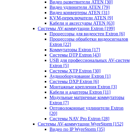
Видео разветвители ATEN
[30]
Видео удлинители ATEN
[79]
Видео конвертеры ATEN
[31]
KVM-переключатели ATEN
[9]
Кабели и аксессуары ATEN
[63]
Системы AV-коммутации Extron
[199]
Процессоры для видеостен Extron
[6]
Процессоры обработки видеосигналов
Extron
[22]
Коммутаторы Extron
[17]
Системы DTP Extron
[43]
USB для профессиональных AV-систем
Extron
[5]
Системы XTP Extron
[30]
Аудиооборудование Extron
[1]
Системы DXP Extron
[6]
Монтажные крепления Extron
[3]
Кабели и адаптеры Extron
[11]
Модульные матричные коммутаторы
Extron
[7]
Оптоволоконные удлинители Extron
[20]
Системы NAV Pro Extron
[28]
Системы AV-коммутации WyreStorm
[152]
Видео по IP WyreStorm
[35]