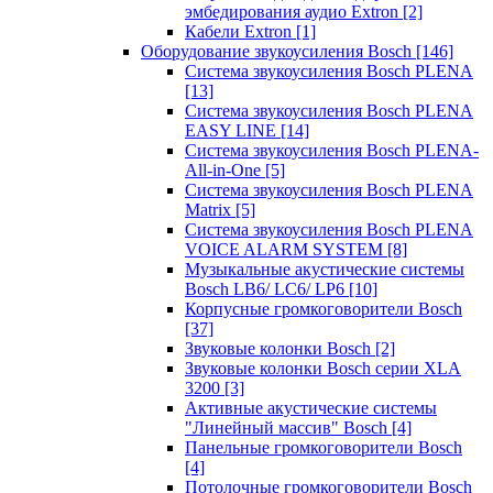
эмбедирования аудио Extron
[2]
Кабели Extron
[1]
Оборудование звукоусиления Bosch
[146]
Система звукоусиления Bosch PLENA
[13]
Система звукоусиления Bosch PLENA
EASY LINE
[14]
Система звукоусиления Bosch PLENA-
All-in-One
[5]
Система звукоусиления Bosch PLENA
Matrix
[5]
Система звукоусиления Bosch PLENA
VOICE ALARM SYSTEM
[8]
Музыкальные акустические системы
Bosch LB6/ LC6/ LP6
[10]
Корпусные громкоговорители Bosch
[37]
Звуковые колонки Bosch
[2]
Звуковые колонки Bosch серии XLA
3200
[3]
Активные акустические системы
"Линейный массив" Bosch
[4]
Панельные громкоговорители Bosch
[4]
Потолочные громкоговорители Bosch