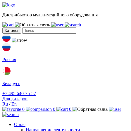
Дистрибьютор мультимедийного оборудования
Каталог
Россия
Беларусь
+7 495 640-75-57
Для дилеров
Ru
/
En
0
0
0
О нас
Направление деятельности