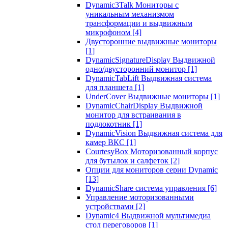
Dynamic3Talk Мониторы с
уникальным механизмом
трансформации и выдвижным
микрофоном
[4]
Двусторонние выдвижные мониторы
[1]
DynamicSignatureDisplay Выдвижной
одно/двусторонний монитор
[1]
DynamicTabLift Выдвижная система
для планшета
[1]
UnderCover Выдвижные мониторы
[1]
DynamicChairDisplay Выдвижной
монитор для встраивания в
подлокотник
[1]
DynamicVision Выдвижная система для
камер ВКС
[1]
CourtesyBox Моторизованный корпус
для бутылок и салфеток
[2]
Опции для мониторов серии Dynamic
[13]
DynamicShare система управления
[6]
Управление моторизованными
устройствами
[2]
Dynamic4 Выдвижной мультимедиа
стол переговоров
[1]