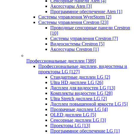
Сенсорные панели Aten
[4]
Аксессуары Aten
[3]
Программное обеспечение Aten
[1]
Системы управления WyreStorm
[2]
Системы управления Crestron
[23]
Проводные сенсорные панели Crestron
[10]
Системы управления Crestron
[7]
Видеосистемы Crestron
[5]
Аксессуары Crestron
[1]
Профессиональные дисплеи
[389]
Профессиональные дисплеи, видеостены и
проекторы LG
[127]
Стандартные дисплеи LG
[2]
Ultra HD дисплеи LG
[26]
Дисплеи для видеостен LG
[13]
Комплекты видеостен LG
[28]
Ultra Stretch дисплеи LG
[2]
Дисплеи повышенной яркости LG
[5]
Прозрачные дисплеи LG
[4]
OLED дисплеи LG
[5]
Сенсорные дисплеи LG
[3]
Проекторы LG
[13]
Программное обеспечение LG
[1]