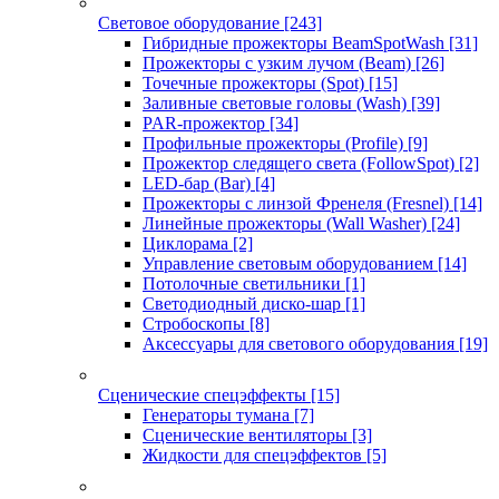
Световое оборудование
[243]
Гибридные прожекторы BeamSpotWash
[31]
Прожекторы с узким лучом (Beam)
[26]
Точечные прожекторы (Spot)
[15]
Заливные световые головы (Wash)
[39]
PAR-прожектор
[34]
Профильные прожекторы (Profile)
[9]
Прожектор следящего света (FollowSpot)
[2]
LED-бар (Bar)
[4]
Прожекторы с линзой Френеля (Fresnel)
[14]
Линейные прожекторы (Wall Washer)
[24]
Циклорама
[2]
Управление световым оборудованием
[14]
Потолочные светильники
[1]
Светодиодный диско-шар
[1]
Стробоскопы
[8]
Аксессуары для светового оборудования
[19]
Сценические спецэффекты
[15]
Генераторы тумана
[7]
Сценические вентиляторы
[3]
Жидкости для спецэффектов
[5]