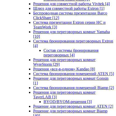
Решения для совместной работы Vivitek
[4]
Шлюз для совместной работы Extron
[1]
Беспроводная система презентации Barco
ClickShare
[12]
Система презентации Extron серии HC и
TeamWork
[3]
Решения для переговорных комнат Yamaha
[10]
Система бронирования переговорных Extron
[4]
Состав системы бронирования
переговорных
[4]
Решения для переговорных комнат
WyreStorm
[29]
Решения «все-в-одном» Kandao
[8]
Система бронирования помещений ATEN
[5]
Решение для переговорных комнат Gonsin
[1]
Система бронирования помещений Biamp
[2]
Решения для переговорных комнат
TaverLAB
[3]
BYOD/BYOM-решения
[3]
Решение для переговорных комнат ATEN
[2]
Решение для переговорных комнат Biamp
[40]