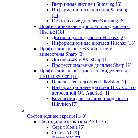
Витринные дисплеи Sumsung
[6]
Информационные дисплеи Samsung
[24]
Гостиничные дисплеи Samsung
[6]
Профессиональные дисплеи и видеостены
Hisense
[18]
Дисплеи для видеостен Hisense
[2]
Информационные дисплеи Hisense
[16]
Профессиональные ЖК дисплеи и
видеостены Sharp
[3]
Дисплеи 4K и 8K Sharp
[1]
Профессиональные дисплеи Sharp
[2]
Профессиональные дисплеи, видеостены,
LED Hikvision
[11]
Панели для видеостен Hikvision
[3]
Информационные дисплеи Hikvision со
встроенной ОС Andriod
[1]
Крепления для экранов и видеостен
Hikvision
[7]
Светодиодные экраны
[143]
Светодиодные экраны AET
[35]
Cерия Koala
[5]
Серия AT
[9]