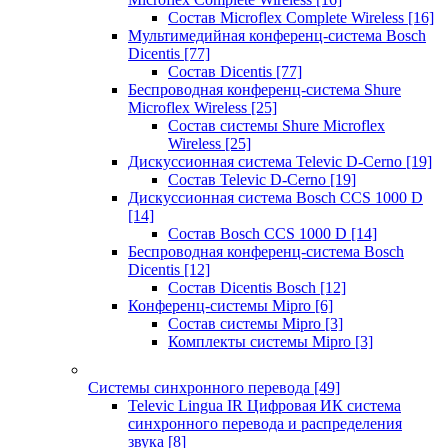
Состав Microflex Complete Wireless
[16]
Мультимедийная конференц-система Bosch
Dicentis
[77]
Состав Dicentis
[77]
Беспроводная конференц-система Shure
Microflex Wireless
[25]
Состав системы Shure Microflex
Wireless
[25]
Дискуссионная система Televic D-Cerno
[19]
Состав Televic D-Cerno
[19]
Дискуссионная система Bosch CCS 1000 D
[14]
Состав Bosch CCS 1000 D
[14]
Беспроводная конференц-система Bosch
Dicentis
[12]
Состав Dicentis Bosch
[12]
Конференц-системы Mipro
[6]
Состав системы Mipro
[3]
Комплекты системы Mipro
[3]
Системы синхронного перевода
[49]
Televic Lingua IR Цифровая ИК система
синхронного перевода и распределения
звука
[8]