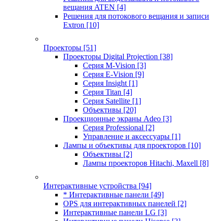
вещания ATEN
[4]
Решения для потокового вещания и записи
Extron
[10]
Проекторы
[51]
Проекторы Digital Projection
[38]
Серия M-Vision
[3]
Серия E-Vision
[9]
Серия Insight
[1]
Серия Titan
[4]
Серия Satellite
[1]
Объективы
[20]
Проекционные экраны Adeo
[3]
Серия Professional
[2]
Управление и аксессуары
[1]
Лампы и объективы для проекторов
[10]
Объективы
[2]
Лампы проекторов Hitachi, Maxell
[8]
Интерактивные устройства
[94]
* Интерактивные панели
[49]
OPS для интерактивных панелей
[2]
Интерактивные панели LG
[3]