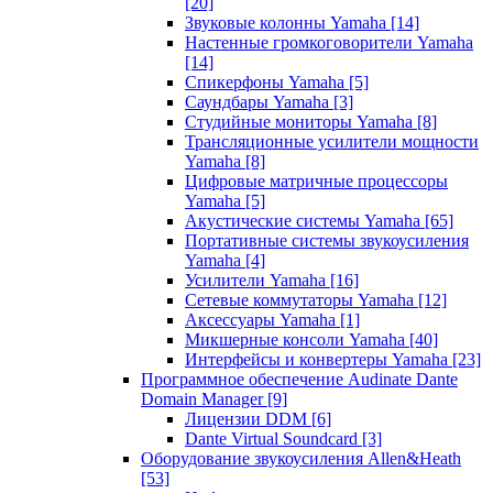
[20]
Звуковые колонны Yamaha
[14]
Настенные громкоговорители Yamaha
[14]
Спикерфоны Yamaha
[5]
Саундбары Yamaha
[3]
Студийные мониторы Yamaha
[8]
Трансляционные усилители мощности
Yamaha
[8]
Цифровые матричные процессоры
Yamaha
[5]
Акустические системы Yamaha
[65]
Портативные системы звукоусиления
Yamaha
[4]
Усилители Yamaha
[16]
Сетевые коммутаторы Yamaha
[12]
Аксессуары Yamaha
[1]
Микшерные консоли Yamaha
[40]
Интерфейсы и конвертеры Yamaha
[23]
Программное обеспечение Audinate Dante
Domain Manager
[9]
Лицензии DDM
[6]
Dante Virtual Soundcard
[3]
Оборудование звукоусиления Allen&Heath
[53]