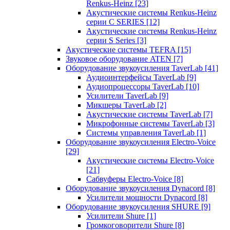
Renkus-Heinz
[23]
Акустические системы Renkus-Heinz
серии C SERIES
[12]
Акустические системы Renkus-Heinz
серии S Series
[3]
Акустические системы TEFRA
[15]
Звуковое оборудование ATEN
[7]
Оборудование звукоусиления TaverLab
[41]
Аудиоинтерфейсы TaverLab
[9]
Аудиопроцессоры TaverLab
[10]
Усилители TaverLab
[9]
Микшеры TaverLab
[2]
Акустические системы TaverLab
[7]
Микрофонные системы TaverLab
[3]
Системы управления TaverLab
[1]
Оборудование звукоусиления Electro-Voice
[29]
Акустические системы Electro-Voice
[21]
Сабвуферы Electro-Voice
[8]
Оборудование звукоусиления Dynacord
[8]
Усилители мощности Dynacord
[8]
Оборудование звукоусиления SHURE
[9]
Усилители Shure
[1]
Громкоговорители Shure
[8]