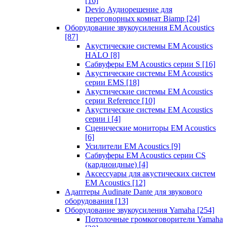
[16]
Devio Аудиорешение для
переговорных комнат Biamp
[24]
Оборудование звукоусиления EM Acoustics
[87]
Акустические системы EM Acoustics
HALO
[8]
Сабвуферы EM Acoustics серии S
[16]
Акустические системы EM Acoustics
серии EMS
[18]
Акустические системы EM Acoustics
серии Reference
[10]
Акустические системы EM Acoustics
серии i
[4]
Сценические мониторы EM Acoustics
[6]
Усилители EM Acoustics
[9]
Сабвуферы EM Acoustics серии CS
(кардиоидные)
[4]
Аксессуары для акустических систем
EM Acoustics
[12]
Адаптеры Audinate Dante для звукового
оборудования
[13]
Оборудование звукоусиления Yamaha
[254]
Потолочные громкоговорители Yamaha