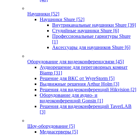
Наушники
[52]
Наушники Shure
[52]
Внутриканальные наушники Shure
[39]
Студийные наушники Shure
[6]
Профессиональные гарнитуры Shure
[1]
Аксессуары для наушников Shure
[6]
Оборудование для видеоконференцсвязи
[45]
Аудиорешение для переговорных комнат
Biamp
[31]
Решение для ВКС от WyreStorm
[5]
Выдвижные решения Arthur Holm
[3]
Решения для видеоконференций Hikvision
[2]
Оборудование для аудио- и
видеоконференций Gonsin
[1]
Решения для видеоконференций TaverLAB
[3]
Шоу-оборудование
[5]
Медиасерверы
[5]