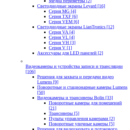
Медиа периметры
[2]
Светодиодные экраны Leyard
[16]
Серия MG
[4]
Серия TXF
[6]
Серия VEM
[6]
Светодиодные экраны LianTronics
[12]
Серия VA
[4]
Серия VL
[4]
Серия VH
[3]
Серия V
[1]
Аксессуары для LED панелей
[2]
Видеокамеры и устройства записи и трансляции
[106]
Решения для захвата и передачи видео
Lumens
[9]
Поворотные и стационарные камеры Lumens
[50]
Видеокамеры и трансиверы Bolin
[33]
Поворотные камеры для помещений
[21]
Трансиверы
[5]
Пульты управления камерами
[2]
Поворотные уличные камеры
[5]
Решения для видеозахвата и потокового