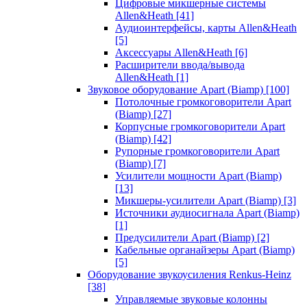
Цифровые микшерные системы
Allen&Heath
[41]
Аудиоинтерфейсы, карты Allen&Heath
[5]
Аксессуары Allen&Heath
[6]
Расширители ввода/вывода
Allen&Heath
[1]
Звуковое оборудование Apart (Biamp)
[100]
Потолочные громкоговорители Apart
(Biamp)
[27]
Корпусные громкоговорители Apart
(Biamp)
[42]
Рупорные громкоговорители Apart
(Biamp)
[7]
Усилители мощности Apart (Biamp)
[13]
Микшеры-усилители Apart (Biamp)
[3]
Источники аудиосигнала Apart (Biamp)
[1]
Предусилители Apart (Biamp)
[2]
Кабельные органайзеры Apart (Biamp)
[5]
Оборудование звукоусиления Renkus-Heinz
[38]
Управляемые звуковые колонны