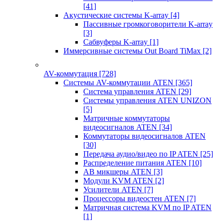
[41]
Акустические системы K-array
[4]
Пассивные громкоговорители K-array
[3]
Сабвуферы K-array
[1]
Иммерсивные системы Out Board TiMax
[2]
AV-коммутация
[728]
Системы AV-коммутации ATEN
[365]
Система управления ATEN
[29]
Системы управления ATEN UNIZON
[5]
Матричные коммутаторы
видеосигналов ATEN
[34]
Коммутаторы видеосигналов ATEN
[30]
Передача аудио/видео по IP ATEN
[25]
Распределение питания ATEN
[10]
АВ микшеры ATEN
[3]
Модули KVM ATEN
[2]
Усилители ATEN
[7]
Процессоры видеостен ATEN
[7]
Матричная система KVM по IP ATEN
[1]