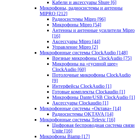
Кабели и аксессуары Shure
[6]
Микрофоны, радиосистемы и антенны
MIPRO
[212]
Радиосистемы Mipro
[96]
Микрофоны Mipro
[54]
Антенны и антенные усилители Mipro
[16]
Аксессуары Mipro
[44]
Управление Mipro
[2]
Микрофонные системы ClockAudio
[148]
Врезные микрофоны ClockAudio
[75]
Микрофоны на «гусиной шее»
ClockAudio
[60]
Потолочные микрофоны ClockAudio
[9]
Интерфейсы ClockAudio
[1]
Готовые комплекты Clockaudio
[1]
Микрофоны Dante/USB ClockAudio
[1]
Аксессуары Clockaudio
[1]
Микрофонные системы «Октава»
[14]
Радиосистемы OKTAVA
[14]
Микрофонные системы Televic
[16]
Цифровая беспроводная система связи
Unite
[16]
Микрофоны Biamp
[17]