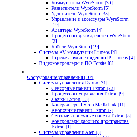
Коммутаторы WyreStorm
[30]
Разветвители WyreStorm
[5]
Удлинители WyreStorm
[38]
Управление и аксессуары WyreStorm
[19]
Адаптеры WyreStorm
[4]
Процессоры для видеостен WyreStorm
[2]
Кабели WyreStorm
[19]
Системы AV коммутации Lumens
[4]
Передача аудио / видео по IP Lumens
[4]
Видеоконтроллеры и ПО Forsite
[8]
Оборудование управления
[104]
Системы управления Extron
[71]
Сенсорные панели Extron
[22]
Процессоры управления Extron
[9]
Лючки Extron
[13]
Контроллеры Extron MediaLink
[11]
Кнопочные панели Extron
[7]
Сетевые кнопочные панели Extron
[8]
Контроллеры рабочего пространства
Extron
[1]
Системы управления Aten
[8]