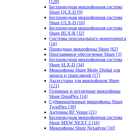
[128]
Беспроводная микрофонная система
Shure QLX-D
[9]
Беспроводная микрофонная система
Shure ULX-D
[10]
Беспроводная микрофонная система
Shure BLX-R
[32]
Системы персонального мониторинга
[16]
Проводные микрофоны Shure
[62]
Программное обеспечение Shure
[3]
Беспроводная микрофонная система
Shure SLX-D
[34]
Микрофоны Shure Motiv Digital для
записи и трансляций
[17]
Аксессуары для микрофонов Shure
[121]
Головные и петличные микрофоны
Shure DuraPlex
[14]
Субминиатюрные микрофоны Shure
TwinPlex
[39]
Антенны RF Venue
[21]
Беспроводная микрофонная система
Shure MXW NEXT 2
[16]
Микрофоны Shure Nexadyne
[10]