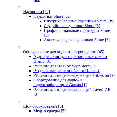
Наушники
[52]
Наушники Shure
[52]
Внутриканальные наушники Shure
[39]
Студийные наушники Shure
[6]
Профессиональные гарнитуры Shure
[1]
Аксессуары для наушников Shure
[6]
Оборудование для видеоконференцсвязи
[45]
Аудиорешение для переговорных комнат
Biamp
[31]
Решение для ВКС от WyreStorm
[5]
Выдвижные решения Arthur Holm
[3]
Решения для видеоконференций Hikvision
[2]
Оборудование для аудио- и
видеоконференций Gonsin
[1]
Решения для видеоконференций TaverLAB
[3]
Шоу-оборудование
[5]
Медиасерверы
[5]