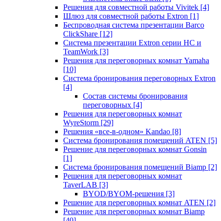
Решения для совместной работы Vivitek
[4]
Шлюз для совместной работы Extron
[1]
Беспроводная система презентации Barco
ClickShare
[12]
Система презентации Extron серии HC и
TeamWork
[3]
Решения для переговорных комнат Yamaha
[10]
Система бронирования переговорных Extron
[4]
Состав системы бронирования
переговорных
[4]
Решения для переговорных комнат
WyreStorm
[29]
Решения «все-в-одном» Kandao
[8]
Система бронирования помещений ATEN
[5]
Решение для переговорных комнат Gonsin
[1]
Система бронирования помещений Biamp
[2]
Решения для переговорных комнат
TaverLAB
[3]
BYOD/BYOM-решения
[3]
Решение для переговорных комнат ATEN
[2]
Решение для переговорных комнат Biamp
[40]