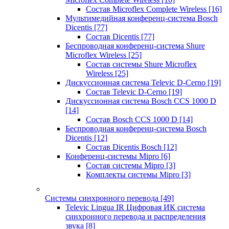
Состав Microflex Complete Wireless
[16]
Мультимедийная конференц-система Bosch
Dicentis
[77]
Состав Dicentis
[77]
Беспроводная конференц-система Shure
Microflex Wireless
[25]
Состав системы Shure Microflex
Wireless
[25]
Дискуссионная система Televic D-Cerno
[19]
Состав Televic D-Cerno
[19]
Дискуссионная система Bosch CCS 1000 D
[14]
Состав Bosch CCS 1000 D
[14]
Беспроводная конференц-система Bosch
Dicentis
[12]
Состав Dicentis Bosch
[12]
Конференц-системы Mipro
[6]
Состав системы Mipro
[3]
Комплекты системы Mipro
[3]
Системы синхронного перевода
[49]
Televic Lingua IR Цифровая ИК система
синхронного перевода и распределения
звука
[8]