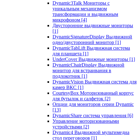
Dynamic3Talk Мониторы с
уникальным механизмом
трансформации и выдвижным
микрофоном
[4]
Двусторонние выдвижные мониторы
[1]
DynamicSignatureDisplay Выдвижной
одно/двусторонний монитор
[1]
DynamicTabLift Выдвижная система
для планшета
[1]
UnderCover Выдвижные мониторы
[1]
DynamicChairDisplay Выдвижной
монитор для встраивания в
подлокотник
[1]
DynamicVision Выдвижная система для
камер ВКС
[1]
CourtesyBox Моторизованный корпус
для бутылок и салфеток
[2]
Опции для мониторов серии Dynamic
[13]
DynamicShare система управления
[6]
Управление моторизованными
устройствами
[2]
Dynamic4 Выдвижной мультимедиа
стол переговоров
[1]