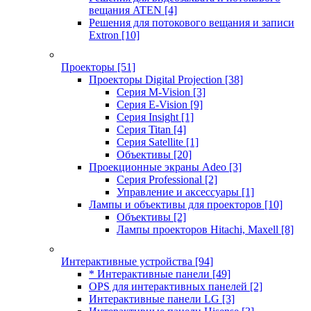
вещания ATEN
[4]
Решения для потокового вещания и записи
Extron
[10]
Проекторы
[51]
Проекторы Digital Projection
[38]
Серия M-Vision
[3]
Серия E-Vision
[9]
Серия Insight
[1]
Серия Titan
[4]
Серия Satellite
[1]
Объективы
[20]
Проекционные экраны Adeo
[3]
Серия Professional
[2]
Управление и аксессуары
[1]
Лампы и объективы для проекторов
[10]
Объективы
[2]
Лампы проекторов Hitachi, Maxell
[8]
Интерактивные устройства
[94]
* Интерактивные панели
[49]
OPS для интерактивных панелей
[2]
Интерактивные панели LG
[3]