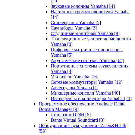
[20]
Звуковые колонны Yamaha
[14]
Настенные громкоговорители Yamaha
[14]
Спикерфоны Yamaha
[5]
Саундбары Yamaha
[3]
Студийные мониторы Yamaha
[8]
Трансляционные усилители мощности
Yamaha
[8]
Цифровые матричные процессоры
Yamaha
[5]
Акустические системы Yamaha
[65]
Портативные системы звукоусиления
Yamaha
[4]
Усилители Yamaha
[16]
Сетевые коммутаторы Yamaha
[12]
Аксессуары Yamaha
[1]
Микшерные консоли Yamaha
[40]
Интерфейсы и конвертеры Yamaha
[23]
Программное обеспечение Audinate Dante
Domain Manager
[9]
Лицензии DDM
[6]
Dante Virtual Soundcard
[3]
Оборудование звукоусиления Allen&Heath
[53]