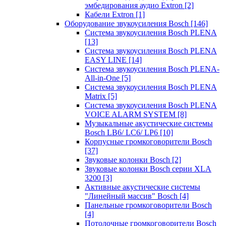
эмбедирования аудио Extron
[2]
Кабели Extron
[1]
Оборудование звукоусиления Bosch
[146]
Система звукоусиления Bosch PLENA
[13]
Система звукоусиления Bosch PLENA
EASY LINE
[14]
Система звукоусиления Bosch PLENA-
All-in-One
[5]
Система звукоусиления Bosch PLENA
Matrix
[5]
Система звукоусиления Bosch PLENA
VOICE ALARM SYSTEM
[8]
Музыкальные акустические системы
Bosch LB6/ LC6/ LP6
[10]
Корпусные громкоговорители Bosch
[37]
Звуковые колонки Bosch
[2]
Звуковые колонки Bosch серии XLA
3200
[3]
Активные акустические системы
"Линейный массив" Bosch
[4]
Панельные громкоговорители Bosch
[4]
Потолочные громкоговорители Bosch