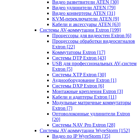
Видео разветвители ATEN
[30]
Видео удлинители ATEN
[79]
Видео конвертеры ATEN
[31]
KVM-переключатели ATEN
[9]
Кабели и аксессуары ATEN
[63]
Системы AV-коммутации Extron
[199]
Процессоры для видеостен Extron
[6]
Процессоры обработки видеосигналов
Extron
[22]
Коммутаторы Extron
[17]
Системы DTP Extron
[43]
USB для профессиональных AV-систем
Extron
[5]
Системы XTP Extron
[30]
Аудиооборудование Extron
[1]
Системы DXP Extron
[6]
Монтажные крепления Extron
[3]
Кабели и адаптеры Extron
[11]
Модульные матричные коммутаторы
Extron
[7]
Оптоволоконные удлинители Extron
[20]
Системы NAV Pro Extron
[28]
Системы AV-коммутации WyreStorm
[152]
Видео по IP WyreStorm
[35]