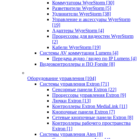
Коммутаторы WyreStorm
[30]
Разветвители WyreStorm
[5]
Удлинители WyreStorm
[38]
Управление и аксессуары WyreStorm
[19]
Адаптеры WyreStorm
[4]
Процессоры для видеостен WyreStorm
[2]
Кабели WyreStorm
[19]
Системы AV коммутации Lumens
[4]
Передача аудио / видео по IP Lumens
[4]
Видеоконтроллеры и ПО Forsite
[8]
Оборудование управления
[104]
Системы управления Extron
[71]
Сенсорные панели Extron
[22]
Процессоры управления Extron
[9]
Лючки Extron
[13]
Контроллеры Extron MediaLink
[11]
Кнопочные панели Extron
[7]
Сетевые кнопочные панели Extron
[8]
Контроллеры рабочего пространства
Extron
[1]
Системы управления Aten
[8]