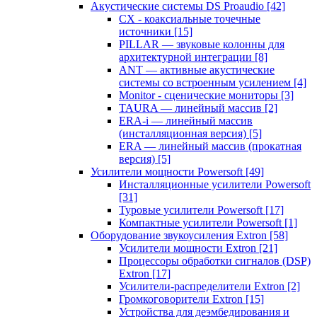
Акустические системы DS Proaudio
[42]
CX - коаксиальные точечные
источники
[15]
PILLAR — звуковые колонны для
архитектурной интеграции
[8]
ANT — активные акустические
системы со встроенным усилением
[4]
Monitor - сценические мониторы
[3]
TAURA — линейный массив
[2]
ERA-i — линейный массив
(инсталляционная версия)
[5]
ERA — линейный массив (прокатная
версия)
[5]
Усилители мощности Powersoft
[49]
Инсталляционные усилители Powersoft
[31]
Туровые усилители Powersoft
[17]
Компактные усилители Powersoft
[1]
Оборудование звукоусиления Extron
[58]
Усилители мощности Extron
[21]
Процессоры обработки сигналов (DSP)
Extron
[17]
Усилители-распределители Extron
[2]
Громкоговорители Extron
[15]
Устройства для деэмбедирования и