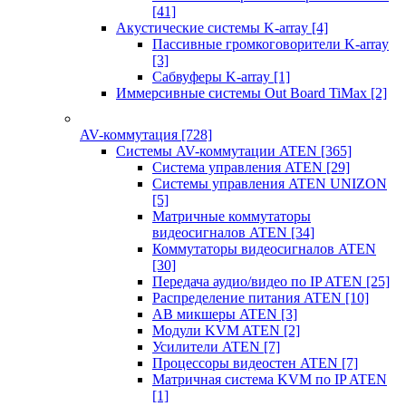
[41]
Акустические системы K-array
[4]
Пассивные громкоговорители K-array
[3]
Сабвуферы K-array
[1]
Иммерсивные системы Out Board TiMax
[2]
AV-коммутация
[728]
Системы AV-коммутации ATEN
[365]
Система управления ATEN
[29]
Системы управления ATEN UNIZON
[5]
Матричные коммутаторы
видеосигналов ATEN
[34]
Коммутаторы видеосигналов ATEN
[30]
Передача аудио/видео по IP ATEN
[25]
Распределение питания ATEN
[10]
АВ микшеры ATEN
[3]
Модули KVM ATEN
[2]
Усилители ATEN
[7]
Процессоры видеостен ATEN
[7]
Матричная система KVM по IP ATEN
[1]