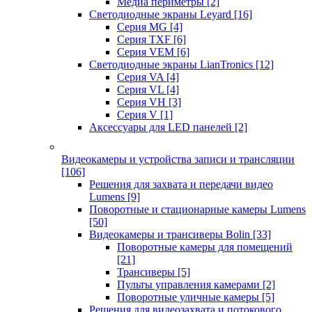
Медиа периметры
[2]
Светодиодные экраны Leyard
[16]
Серия MG
[4]
Серия TXF
[6]
Серия VEM
[6]
Светодиодные экраны LianTronics
[12]
Серия VA
[4]
Серия VL
[4]
Серия VH
[3]
Серия V
[1]
Аксессуары для LED панелей
[2]
Видеокамеры и устройства записи и трансляции
[106]
Решения для захвата и передачи видео
Lumens
[9]
Поворотные и стационарные камеры Lumens
[50]
Видеокамеры и трансиверы Bolin
[33]
Поворотные камеры для помещений
[21]
Трансиверы
[5]
Пульты управления камерами
[2]
Поворотные уличные камеры
[5]
Решения для видеозахвата и потокового