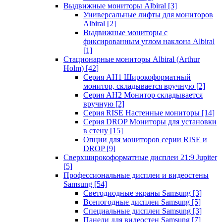
Выдвижные мониторы Albiral
[3]
Универсальные лифты для мониторов
Albiral
[2]
Выдвижные мониторы с
фиксированным углом наклона Albiral
[1]
Стационарные мониторы Albiral (Arthur
Holm)
[42]
Серия AH1 Широкоформатный
монитор, складывается вручную
[2]
Серия AH2 Монитор складывается
вручную
[2]
Серия RISE Настенные мониторы
[14]
Серия DROP Мониторы для установки
в стену
[15]
Опции для мониторов серии RISE и
DROP
[9]
Сверхширокоформатные дисплеи 21:9 Jupiter
[5]
Профессиональные дисплеи и видеостены
Samsung
[54]
Светодиодные экраны Samsung
[3]
Всепогодные дисплеи Samsung
[5]
Специальные дисплеи Samsung
[3]
Панели для видеостен Samsung
[7]