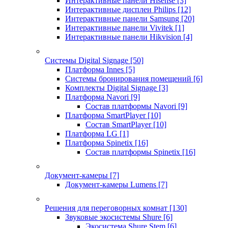
Интерактивные панели Hisense
[3]
Интерактивные дисплеи Philips
[12]
Интерактивные панели Samsung
[20]
Интерактивные панели Vivitek
[1]
Интерактивные панели Hikvision
[4]
Системы Digital Signage
[50]
Платформа Innes
[5]
Системы бронирования помещений
[6]
Комплекты Digital Signage
[3]
Платформа Navori
[9]
Состав платформы Navori
[9]
Платформа SmartPlayer
[10]
Состав SmartPlayer
[10]
Платформа LG
[1]
Платформа Spinetix
[16]
Состав платформы Spinetix
[16]
Документ-камеры
[7]
Документ-камеры Lumens
[7]
Решения для переговорных комнат
[130]
Звуковые экосистемы Shure
[6]
Экосистема Shure Stem
[6]