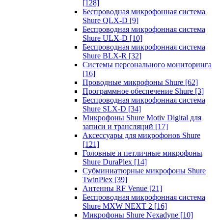
[128]
Беспроводная микрофонная система
Shure QLX-D
[9]
Беспроводная микрофонная система
Shure ULX-D
[10]
Беспроводная микрофонная система
Shure BLX-R
[32]
Системы персонального мониторинга
[16]
Проводные микрофоны Shure
[62]
Программное обеспечение Shure
[3]
Беспроводная микрофонная система
Shure SLX-D
[34]
Микрофоны Shure Motiv Digital для
записи и трансляций
[17]
Аксессуары для микрофонов Shure
[121]
Головные и петличные микрофоны
Shure DuraPlex
[14]
Субминиатюрные микрофоны Shure
TwinPlex
[39]
Антенны RF Venue
[21]
Беспроводная микрофонная система
Shure MXW NEXT 2
[16]
Микрофоны Shure Nexadyne
[10]