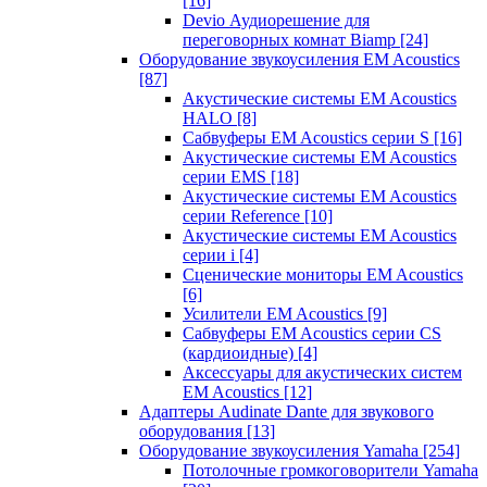
[16]
Devio Аудиорешение для
переговорных комнат Biamp
[24]
Оборудование звукоусиления EM Acoustics
[87]
Акустические системы EM Acoustics
HALO
[8]
Сабвуферы EM Acoustics серии S
[16]
Акустические системы EM Acoustics
серии EMS
[18]
Акустические системы EM Acoustics
серии Reference
[10]
Акустические системы EM Acoustics
серии i
[4]
Сценические мониторы EM Acoustics
[6]
Усилители EM Acoustics
[9]
Сабвуферы EM Acoustics серии CS
(кардиоидные)
[4]
Аксессуары для акустических систем
EM Acoustics
[12]
Адаптеры Audinate Dante для звукового
оборудования
[13]
Оборудование звукоусиления Yamaha
[254]
Потолочные громкоговорители Yamaha