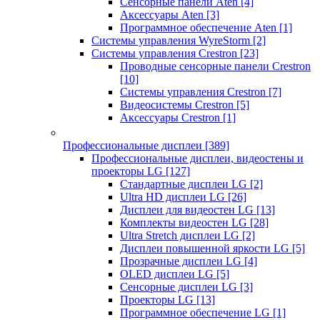
Сенсорные панели Aten
[4]
Аксессуары Aten
[3]
Программное обеспечение Aten
[1]
Системы управления WyreStorm
[2]
Системы управления Crestron
[23]
Проводные сенсорные панели Crestron
[10]
Системы управления Crestron
[7]
Видеосистемы Crestron
[5]
Аксессуары Crestron
[1]
Профессиональные дисплеи
[389]
Профессиональные дисплеи, видеостены и
проекторы LG
[127]
Стандартные дисплеи LG
[2]
Ultra HD дисплеи LG
[26]
Дисплеи для видеостен LG
[13]
Комплекты видеостен LG
[28]
Ultra Stretch дисплеи LG
[2]
Дисплеи повышенной яркости LG
[5]
Прозрачные дисплеи LG
[4]
OLED дисплеи LG
[5]
Сенсорные дисплеи LG
[3]
Проекторы LG
[13]
Программное обеспечение LG
[1]