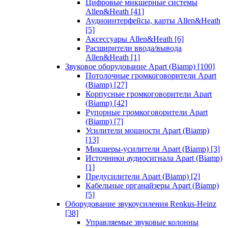
Цифровые микшерные системы
Allen&Heath
[41]
Аудиоинтерфейсы, карты Allen&Heath
[5]
Аксессуары Allen&Heath
[6]
Расширители ввода/вывода
Allen&Heath
[1]
Звуковое оборудование Apart (Biamp)
[100]
Потолочные громкоговорители Apart
(Biamp)
[27]
Корпусные громкоговорители Apart
(Biamp)
[42]
Рупорные громкоговорители Apart
(Biamp)
[7]
Усилители мощности Apart (Biamp)
[13]
Микшеры-усилители Apart (Biamp)
[3]
Источники аудиосигнала Apart (Biamp)
[1]
Предусилители Apart (Biamp)
[2]
Кабельные органайзеры Apart (Biamp)
[5]
Оборудование звукоусиления Renkus-Heinz
[38]
Управляемые звуковые колонны