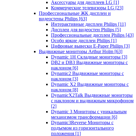
Аксессуары для дисплеев LG
[1]
Коммерческие телевизоры LG
[23]
Профессиональные ЖК дисплеи и
видеостены Philips
[63]
Интерактивные дисплеи Philips
[11]
Дисплеи для видеостен Philips
[5]
Профессиональные дисплеи Philips
[43]
Особо яркие дисплеи Philips
[1]
Цифровые вывески E-Paper Philips
[3]
Выдвижные мониторы Arthur Holm
[63]
Dynamic 1Н Складные мониторы
[3]
DB2 и DB3 Выдвижные мониторы с
наклоном
[6]
Dynamic2 Выдвижные мониторы с
наклоном
[3]
Dynamic X2 Выдвижные мониторы с
наклоном
[8]
DynamicX2Talk Выдвижные мониторы
с наклоном и выдвижным микрофоном
[2]
Dynamic 3 Мониторы с уникальным
механизмом трансформации
[6]
Dynamic3Reverse Мониторы с
подъемом из горизонтального
положения
[1]