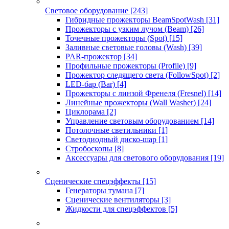
Световое оборудование
[243]
Гибридные прожекторы BeamSpotWash
[31]
Прожекторы с узким лучом (Beam)
[26]
Точечные прожекторы (Spot)
[15]
Заливные световые головы (Wash)
[39]
PAR-прожектор
[34]
Профильные прожекторы (Profile)
[9]
Прожектор следящего света (FollowSpot)
[2]
LED-бар (Bar)
[4]
Прожекторы с линзой Френеля (Fresnel)
[14]
Линейные прожекторы (Wall Washer)
[24]
Циклорама
[2]
Управление световым оборудованием
[14]
Потолочные светильники
[1]
Светодиодный диско-шар
[1]
Стробоскопы
[8]
Аксессуары для светового оборудования
[19]
Сценические спецэффекты
[15]
Генераторы тумана
[7]
Сценические вентиляторы
[3]
Жидкости для спецэффектов
[5]