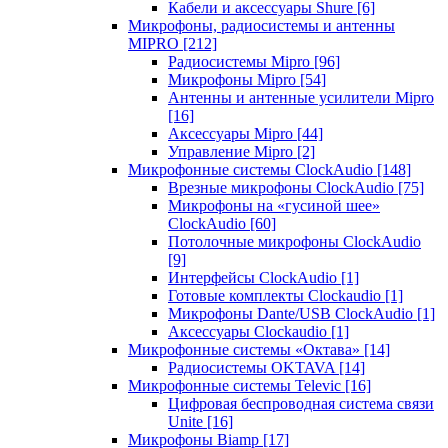
Кабели и аксессуары Shure
[6]
Микрофоны, радиосистемы и антенны
MIPRO
[212]
Радиосистемы Mipro
[96]
Микрофоны Mipro
[54]
Антенны и антенные усилители Mipro
[16]
Аксессуары Mipro
[44]
Управление Mipro
[2]
Микрофонные системы ClockAudio
[148]
Врезные микрофоны ClockAudio
[75]
Микрофоны на «гусиной шее»
ClockAudio
[60]
Потолочные микрофоны ClockAudio
[9]
Интерфейсы ClockAudio
[1]
Готовые комплекты Clockaudio
[1]
Микрофоны Dante/USB ClockAudio
[1]
Аксессуары Clockaudio
[1]
Микрофонные системы «Октава»
[14]
Радиосистемы OKTAVA
[14]
Микрофонные системы Televic
[16]
Цифровая беспроводная система связи
Unite
[16]
Микрофоны Biamp
[17]