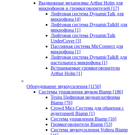
Выдвижные механизмы Arthur Holm для
микрофонов и громкоговорителей
[17]
Лифтовая система DynamicTalk для
микрофона
[4]
Лифтовая система DynamicTalkH для
микрофона
[1]
Лифтовая система DynamicTalk
UnderCover
[3]
Пассивная система MicConnect для
микрофона
[1]
Лифтовая система DynamicTalkB для
настольного микрофона
[1]
Встраиваемые громкоговорители
Arthur Holm
[1]
Оборудование звукоусиления
[1150]
Системы управления звуком Biamp
[186]
Tesira Цифровая медиаплатформа
Biamp
[76]
Crowd Mics Система для общения с
аудиторией Biamp
[1]
Система управления Biamp
[16]
Громкоговорители Biamp
[53]
Система звукоусиления Voltera Biamp