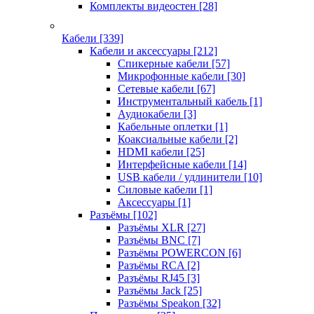
Комплекты видеостен
[28]
Кабели
[339]
Кабели и аксессуары
[212]
Спикерные кабели
[57]
Микрофонные кабели
[30]
Сетевые кабели
[67]
Инструментальный кабель
[1]
Аудиокабели
[3]
Кабельные оплетки
[1]
Коаксиальные кабели
[2]
HDMI кабели
[25]
Интерфейсные кабели
[14]
USB кабели / удлинители
[10]
Силовые кабели
[1]
Аксессуары
[1]
Разъёмы
[102]
Разъёмы XLR
[27]
Разъёмы BNC
[7]
Разъёмы POWERCON
[6]
Разъёмы RCA
[2]
Разъёмы RJ45
[3]
Разъёмы Jack
[25]
Разъёмы Speakon
[32]