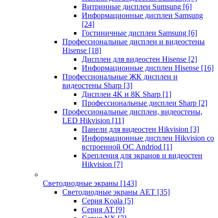
Витринные дисплеи Sumsung
[6]
Информационные дисплеи Samsung
[24]
Гостиничные дисплеи Samsung
[6]
Профессиональные дисплеи и видеостены
Hisense
[18]
Дисплеи для видеостен Hisense
[2]
Информационные дисплеи Hisense
[16]
Профессиональные ЖК дисплеи и
видеостены Sharp
[3]
Дисплеи 4K и 8K Sharp
[1]
Профессиональные дисплеи Sharp
[2]
Профессиональные дисплеи, видеостены,
LED Hikvision
[11]
Панели для видеостен Hikvision
[3]
Информационные дисплеи Hikvision со
встроенной ОС Andriod
[1]
Крепления для экранов и видеостен
Hikvision
[7]
Светодиодные экраны
[143]
Светодиодные экраны AET
[35]
Cерия Koala
[5]
Серия AT
[9]