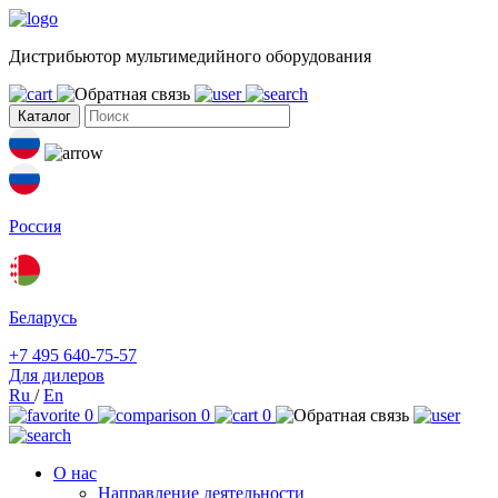
Дистрибьютор мультимедийного оборудования
Каталог
Россия
Беларусь
+7 495 640-75-57
Для дилеров
Ru
/
En
0
0
0
О нас
Направление деятельности