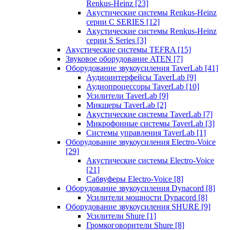
Renkus-Heinz
[23]
Акустические системы Renkus-Heinz
серии C SERIES
[12]
Акустические системы Renkus-Heinz
серии S Series
[3]
Акустические системы TEFRA
[15]
Звуковое оборудование ATEN
[7]
Оборудование звукоусиления TaverLab
[41]
Аудиоинтерфейсы TaverLab
[9]
Аудиопроцессоры TaverLab
[10]
Усилители TaverLab
[9]
Микшеры TaverLab
[2]
Акустические системы TaverLab
[7]
Микрофонные системы TaverLab
[3]
Системы управления TaverLab
[1]
Оборудование звукоусиления Electro-Voice
[29]
Акустические системы Electro-Voice
[21]
Сабвуферы Electro-Voice
[8]
Оборудование звукоусиления Dynacord
[8]
Усилители мощности Dynacord
[8]
Оборудование звукоусиления SHURE
[9]
Усилители Shure
[1]
Громкоговорители Shure
[8]