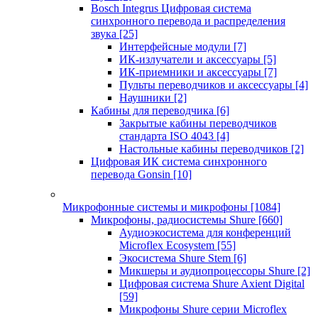
Bosch Integrus Цифровая система
синхронного перевода и распределения
звука
[25]
Интерфейсные модули
[7]
ИК-излучатели и аксессуары
[5]
ИК-приемники и аксессуары
[7]
Пульты переводчиков и аксессуары
[4]
Наушники
[2]
Кабины для переводчика
[6]
Закрытые кабины переводчиков
стандарта ISO 4043
[4]
Настольные кабины переводчиков
[2]
Цифровая ИК система синхронного
перевода Gonsin
[10]
Микрофонные системы и микрофоны
[1084]
Микрофоны, радиосистемы Shure
[660]
Аудиоэкосистема для конференций
Microflex Ecosystem
[55]
Экосистема Shure Stem
[6]
Микшеры и аудиопроцессоры Shure
[2]
Цифровая система Shure Axient Digital
[59]
Микрофоны Shure серии Microflex