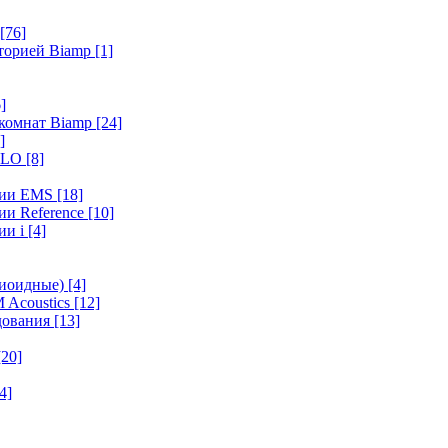
[76]
иторией Biamp
[1]
]
 комнат Biamp
[24]
]
HALO
[8]
ерии EMS
[18]
ии Reference
[10]
ии i
[4]
диоидные)
[4]
 Acoustics
[12]
удования
[13]
[20]
4]