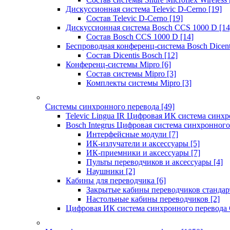
Дискуссионная система Televic D-Cerno
[19]
Состав Televic D-Cerno
[19]
Дискуссионная система Bosch CCS 1000 D
[14
Состав Bosch CCS 1000 D
[14]
Беспроводная конференц-система Bosch Dicen
Состав Dicentis Bosch
[12]
Конференц-системы Mipro
[6]
Состав системы Mipro
[3]
Комплекты системы Mipro
[3]
Системы синхронного перевода
[49]
Televic Lingua IR Цифровая ИК система синхр
Bosch Integrus Цифровая система синхронного
Интерфейсные модули
[7]
ИК-излучатели и аксессуары
[5]
ИК-приемники и аксессуары
[7]
Пульты переводчиков и аксессуары
[4]
Наушники
[2]
Кабины для переводчика
[6]
Закрытые кабины переводчиков стандар
Настольные кабины переводчиков
[2]
Цифровая ИК система синхронного перевода