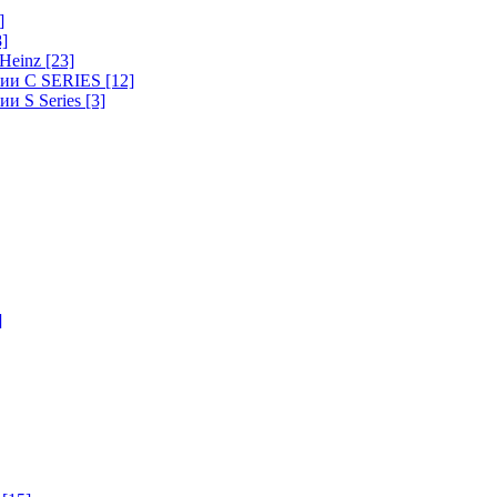
]
8]
-Heinz
[23]
ерии C SERIES
[12]
ии S Series
[3]
]