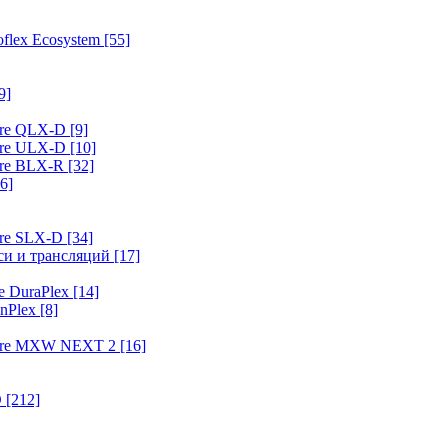
flex Ecosystem
[55]
9]
ure QLX-D
[9]
ure ULX-D
[10]
ure BLX-R
[32]
6]
ure SLX-D
[34]
иси и трансляций
[17]
e DuraPlex
[14]
nPlex
[8]
hure MXW NEXT 2
[16]
O
[212]