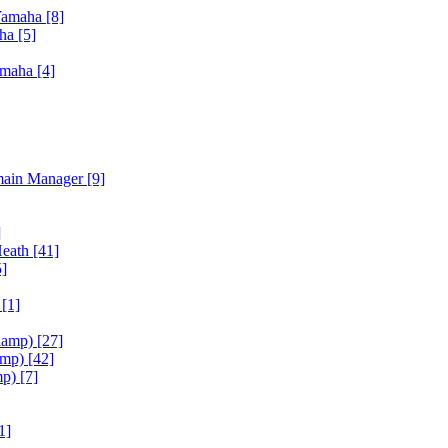
Yamaha
[8]
aha
[5]
amaha
[4]
main Manager
[9]
]
Heath
[41]
5]
h
[1]
iamp)
[27]
amp)
[42]
mp)
[7]
1]