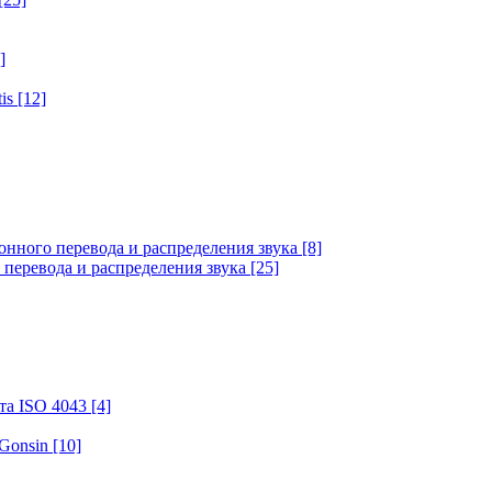
]
tis
[12]
онного перевода и распределения звука
[8]
 перевода и распределения звука
[25]
та ISO 4043
[4]
 Gonsin
[10]