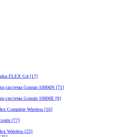
fidea FLEX G4
[17]
нц-система Gonsin 10000N
[71]
нц-система Gonsin 10000E
[9]
ex Complete Wireless
[16]
entis
[77]
ex Wireless
[25]
[25]