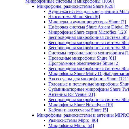
Микрофонные системы и микрофоны
[1050]
Микрофоны, радиосистемы Shure
[626]
Аудиоэкосистема для конференций Micro
Экосистема Shure Stem
[6]
Микшеры и аудиопроцессоры Shure
[2]
Цифровая система Shure Axient Digital
[5
Микрофоны Shure серии Microflex
[128]
Беспроводная микрофонная система Sh
Беспроводная микрофонная система Sh
Беспроводная микрофонная система Sh
Системы персонального мониторинга
[1
Проводные микрофоны Shure
[61]
Программное обеспечение Shure
[2]
Беспроводная микрофонная система Sh
Микрофоны Shure Motiv Digital для зап
Аксессуары для микрофонов Shure
[121]
Головные и петличные микрофоны Shur
Субминиатюрные микрофоны Shure Twi
Антенны RF Venue
[21]
Беспроводная микрофонная система S
Микрофоны Shure Nexadyne
[10]
Кабели и аксессуары Shure
[5]
Микрофоны, радиосистемы и антенны MIPR
Радиосистемы Mipro
[96]
Микрофоны Mipro
[54]