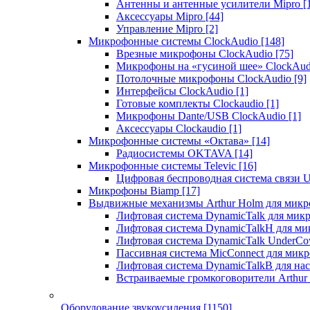
Антенны и антенные усилители Mipro
[
Аксессуары Mipro
[44]
Управление Mipro
[2]
Микрофонные системы ClockAudio
[148]
Врезные микрофоны ClockAudio
[75]
Микрофоны на «гусиной шее» ClockAu
Потолочные микрофоны ClockAudio
[9]
Интерфейсы ClockAudio
[1]
Готовые комплекты Clockaudio
[1]
Микрофоны Dante/USB ClockAudio
[1]
Аксессуары Clockaudio
[1]
Микрофонные системы «Октава»
[14]
Радиосистемы OKTAVA
[14]
Микрофонные системы Televic
[16]
Цифровая беспроводная система связи U
Микрофоны Biamp
[17]
Выдвижные механизмы Arthur Holm для микр
Лифтовая система DynamicTalk для ми
Лифтовая система DynamicTalkH для м
Лифтовая система DynamicTalk UnderCo
Пассивная система MicConnect для мик
Лифтовая система DynamicTalkB для на
Встраиваемые громкоговорители Arthu
Оборудование звукоусиления
[1150]