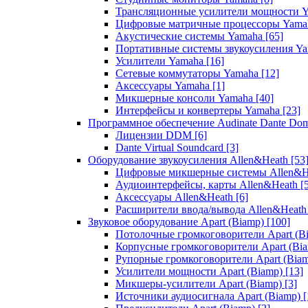
Трансляционные усилители мощности 
Цифровые матричные процессоры Yam
Акустические системы Yamaha
[65]
Портативные системы звукоусиления Y
Усилители Yamaha
[16]
Сетевые коммутаторы Yamaha
[12]
Аксессуары Yamaha
[1]
Микшерные консоли Yamaha
[40]
Интерфейсы и конвертеры Yamaha
[23]
Программное обеспечение Audinate Dante Do
Лицензии DDM
[6]
Dante Virtual Soundcard
[3]
Оборудование звукоусиления Allen&Heath
[53
Цифровые микшерные системы Allen&
Аудиоинтерфейсы, карты Allen&Heath
[
Аксессуары Allen&Heath
[6]
Расширители ввода/вывода Allen&Heat
Звуковое оборудование Apart (Biamp)
[100]
Потолочные громкоговорители Apart (B
Корпусные громкоговорители Apart (Bi
Рупорные громкоговорители Apart (Bia
Усилители мощности Apart (Biamp)
[13]
Микшеры-усилители Apart (Biamp)
[3]
Источники аудиосигнала Apart (Biamp)
[