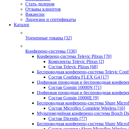
Стать дилером
Отзывы клиентов
Вакансии
Лицензии и сертификаты
Каталог
Уцененные товары
[32]
Конференц-системы
[336]
Конференц-система Televic Plixus
[70]
Комплекты Televic Plixus
[2]
Состав Televic Plixus
[68]
Беспроводная конференц-система Televic Con
Состав Confidea FLEX G4
[17]
Цифровая проводная и беспроводная конфере
Состав Gonsin 10000N
[71]
Цифровая проводная и беспроводная конфере
Состав Gonsin 10000E
[9]
Беспроводная конференц-система Shure Microfl
Состав Microflex Complete Wireless
[16]
Мультимедийная конференц-система Bosch Dic
Состав Dicentis
[77]
Беспроводная конференц-система Shure Microfl
Состав системы Shure Microflex Wireless