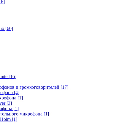
16]
dio
[60]
nite
[16]
офонов и громкоговорителей
[17]
крофона
[4]
икрофона
[1]
ver
[3]
рофона
[1]
стольного микрофона
[1]
r Holm
[1]