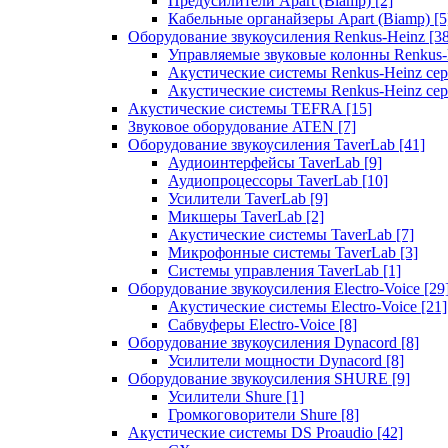
Предусилители Apart (Biamp)
[2]
Кабельные органайзеры Apart (Biamp)
[5
Оборудование звукоусиления Renkus-Heinz
[3
Управляемые звуковые колонны Renkus
Акустические системы Renkus-Heinz с
Акустические системы Renkus-Heinz сер
Акустические системы TEFRA
[15]
Звуковое оборудование ATEN
[7]
Оборудование звукоусиления TaverLab
[41]
Аудиоинтерфейсы TaverLab
[9]
Аудиопроцессоры TaverLab
[10]
Усилители TaverLab
[9]
Микшеры TaverLab
[2]
Акустические системы TaverLab
[7]
Микрофонные системы TaverLab
[3]
Системы управления TaverLab
[1]
Оборудование звукоусиления Electro-Voice
[29
Акустические системы Electro-Voice
[21]
Сабвуферы Electro-Voice
[8]
Оборудование звукоусиления Dynacord
[8]
Усилители мощности Dynacord
[8]
Оборудование звукоусиления SHURE
[9]
Усилители Shure
[1]
Громкоговорители Shure
[8]
Акустические системы DS Proaudio
[42]