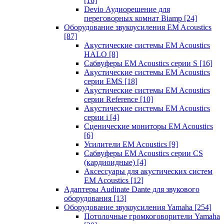
[16]
Devio Аудиорешение для
переговорных комнат Biamp
[24]
Оборудование звукоусиления EM Acoustics
[87]
Акустические системы EM Acoustics
HALO
[8]
Сабвуферы EM Acoustics серии S
[16]
Акустические системы EM Acoustics
серии EMS
[18]
Акустические системы EM Acoustics
серии Reference
[10]
Акустические системы EM Acoustics
серии i
[4]
Сценические мониторы EM Acoustics
[6]
Усилители EM Acoustics
[9]
Сабвуферы EM Acoustics серии CS
(кардиоидные)
[4]
Аксессуары для акустических систем
EM Acoustics
[12]
Адаптеры Audinate Dante для звукового
оборудования
[13]
Оборудование звукоусиления Yamaha
[254]
Потолочные громкоговорители Yamaha