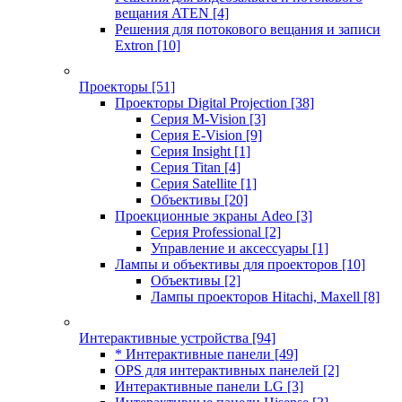
вещания ATEN
[4]
Решения для потокового вещания и записи
Extron
[10]
Проекторы
[51]
Проекторы Digital Projection
[38]
Серия M-Vision
[3]
Серия E-Vision
[9]
Серия Insight
[1]
Серия Titan
[4]
Серия Satellite
[1]
Объективы
[20]
Проекционные экраны Adeo
[3]
Серия Professional
[2]
Управление и аксессуары
[1]
Лампы и объективы для проекторов
[10]
Объективы
[2]
Лампы проекторов Hitachi, Maxell
[8]
Интерактивные устройства
[94]
* Интерактивные панели
[49]
OPS для интерактивных панелей
[2]
Интерактивные панели LG
[3]