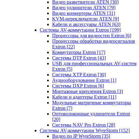
Видео разветвители ATEN
[30]
Видео удлинители ATEN
[79]
Видео конвертеры ATEN
[31]
KVM-переключатели ATEN
[9]
Кабели и аксессуары ATEN
[63]
Системы AV-коммутации Extron
[199]
Процессоры для видеостен Extron
[6]
Процессоры обработки видеосигналов
Extron
[22]
Коммутаторы Extron
[17]
Системы DTP Extron
[43]
USB для профессиональных AV-систем
Extron
[5]
Системы XTP Extron
[30]
Аудиооборудование Extron
[1]
Системы DXP Extron
[6]
Монтажные крепления Extron
[3]
Кабели и адаптеры Extron
[11]
Модульные матричные коммутаторы
Extron
[7]
Оптоволоконные удлинители Extron
[20]
Системы NAV Pro Extron
[28]
Системы AV-коммутации WyreStorm
[152]
Видео по IP WyreStorm
[35]