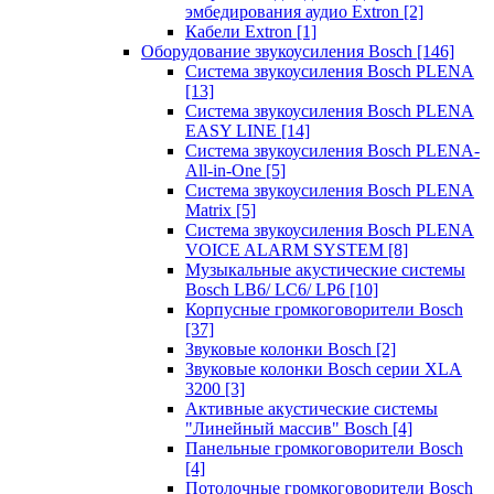
эмбедирования аудио Extron
[2]
Кабели Extron
[1]
Оборудование звукоусиления Bosch
[146]
Система звукоусиления Bosch PLENA
[13]
Система звукоусиления Bosch PLENA
EASY LINE
[14]
Система звукоусиления Bosch PLENA-
All-in-One
[5]
Система звукоусиления Bosch PLENA
Matrix
[5]
Система звукоусиления Bosch PLENA
VOICE ALARM SYSTEM
[8]
Музыкальные акустические системы
Bosch LB6/ LC6/ LP6
[10]
Корпусные громкоговорители Bosch
[37]
Звуковые колонки Bosch
[2]
Звуковые колонки Bosch серии XLA
3200
[3]
Активные акустические системы
"Линейный массив" Bosch
[4]
Панельные громкоговорители Bosch
[4]
Потолочные громкоговорители Bosch