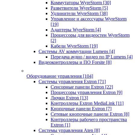
Коммутаторы WyreStorm
[30]
Разветвители WyreStorm
[5]
Удлинители WyreStorm
[38]
Управление и аксессуары WyreStorm
[19]
Адаптеры WyreStorm
[4]
Процессоры для видеостен WyreStorm
[2]
Кабели WyreStorm
[19]
Системы AV коммутации Lumens
[4]
Передача аудио / видео по IP Lumens
[4]
Видеоконтроллеры и ПО Forsite
[8]
Оборудование управления
[104]
Системы управления Extron
[71]
Сенсорные панели Extron
[22]
Процессоры управления Extron
[9]
Лючки Extron
[13]
Контроллеры Extron MediaLink
[11]
Кнопочные панели Extron
[7]
Сетевые кнопочные панели Extron
[8]
Контроллеры рабочего пространства
Extron
[1]
Системы управления Aten
[8]