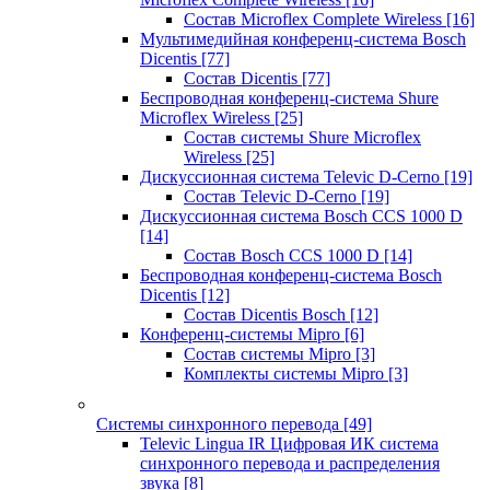
Состав Microflex Complete Wireless
[16]
Мультимедийная конференц-система Bosch
Dicentis
[77]
Состав Dicentis
[77]
Беспроводная конференц-система Shure
Microflex Wireless
[25]
Состав системы Shure Microflex
Wireless
[25]
Дискуссионная система Televic D-Cerno
[19]
Состав Televic D-Cerno
[19]
Дискуссионная система Bosch CCS 1000 D
[14]
Состав Bosch CCS 1000 D
[14]
Беспроводная конференц-система Bosch
Dicentis
[12]
Состав Dicentis Bosch
[12]
Конференц-системы Mipro
[6]
Состав системы Mipro
[3]
Комплекты системы Mipro
[3]
Системы синхронного перевода
[49]
Televic Lingua IR Цифровая ИК система
синхронного перевода и распределения
звука
[8]