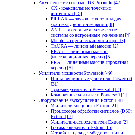
Акустические системы DS Proaudio
[42]
CX - коаксиальные точечные
источники
[15]
PILLAR — звуковые колонны для
архитектурной интеграции
[8]
ANT — активные акустические
системы со встроенным усилением
[4]
Monitor - сценические мониторы
[3]
TAURA — линейный массив
[2]
ERA-i — линейный массив
(инсталляционная версия)
[5]
ERA — линейный массив (прокатная
версия)
[5]
Усилители мощности Powersoft
[49]
Инсталляционные усилители Powersoft
[31]
Туровые усилители Powersoft
[17]
Компактные усилители Powersoft
[1]
Оборудование звукоусиления Extron
[58]
Усилители мощности Extron
[21]
Процессоры обработки сигналов (DSP)
Extron
[17]
Усилители-распределители Extron
[2]
Громкоговорители Extron
[15]
Устройства для деэмбедирования и