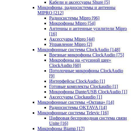
Кабели и аксессуары Shure
[5]
Микрофоны, радиосистемы и антенны
MIPRO
[212]
Радиосистемы Mipro
[96]
Микрофоны Mipro
[54]
Антенны и антенные усилители Mipro
[16]
Аксессуары Mipro
[44]
Управление Mipro
[2]
Микрофонные системы ClockAudio
[148]
Врезные микрофоны ClockAudio
[75]
Микрофоны на «гусиной шее»
ClockAudio
[60]
Потолочные микрофоны ClockAudio
[9]
Интерфейсы ClockAudio
[1]
Готовые комплекты Clockaudio
[1]
Микрофоны Dante/USB ClockAudio
[1]
Аксессуары Clockaudio
[1]
Микрофонные системы «Октава»
[14]
Радиосистемы OKTAVA
[14]
Микрофонные системы Televic
[16]
Цифровая беспроводная система связи
Unite
[16]
Микрофоны Biamp
[17]