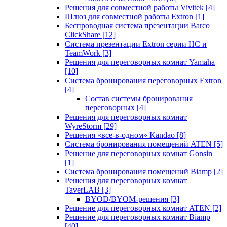
Решения для совместной работы Vivitek
[4]
Шлюз для совместной работы Extron
[1]
Беспроводная система презентации Barco
ClickShare
[12]
Система презентации Extron серии HC и
TeamWork
[3]
Решения для переговорных комнат Yamaha
[10]
Система бронирования переговорных Extron
[4]
Состав системы бронирования
переговорных
[4]
Решения для переговорных комнат
WyreStorm
[29]
Решения «все-в-одном» Kandao
[8]
Система бронирования помещений ATEN
[5]
Решение для переговорных комнат Gonsin
[1]
Система бронирования помещений Biamp
[2]
Решения для переговорных комнат
TaverLAB
[3]
BYOD/BYOM-решения
[3]
Решение для переговорных комнат ATEN
[2]
Решение для переговорных комнат Biamp
[40]