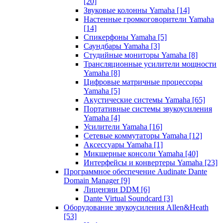
[20]
Звуковые колонны Yamaha
[14]
Настенные громкоговорители Yamaha
[14]
Спикерфоны Yamaha
[5]
Саундбары Yamaha
[3]
Студийные мониторы Yamaha
[8]
Трансляционные усилители мощности
Yamaha
[8]
Цифровые матричные процессоры
Yamaha
[5]
Акустические системы Yamaha
[65]
Портативные системы звукоусиления
Yamaha
[4]
Усилители Yamaha
[16]
Сетевые коммутаторы Yamaha
[12]
Аксессуары Yamaha
[1]
Микшерные консоли Yamaha
[40]
Интерфейсы и конвертеры Yamaha
[23]
Программное обеспечение Audinate Dante
Domain Manager
[9]
Лицензии DDM
[6]
Dante Virtual Soundcard
[3]
Оборудование звукоусиления Allen&Heath
[53]