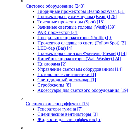
Световое оборудование
[243]
Гибридные прожекторы BeamSpotWash
[31]
Прожекторы с узким лучом (Beam)
[26]
Точечные прожекторы (Spot)
[15]
Заливные световые головы (Wash)
[39]
PAR-прожектор
[34]
Профильные прожекторы (Profile)
[9]
Прожектор следящего света (FollowSpot)
[2]
LED-бар (Bar)
[4]
Прожекторы с линзой Френеля (Fresnel)
[14]
Линейные прожекторы (Wall Washer)
[24]
Циклорама
[2]
Управление световым оборудованием
[14]
Потолочные светильники
[1]
Светодиодный диско-шар
[1]
Стробоскопы
[8]
Аксессуары для светового оборудования
[19]
Сценические спецэффекты
[15]
Генераторы тумана
[7]
Сценические вентиляторы
[3]
Жидкости для спецэффектов
[5]