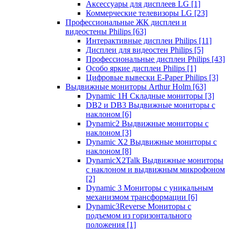
Аксессуары для дисплеев LG
[1]
Коммерческие телевизоры LG
[23]
Профессиональные ЖК дисплеи и
видеостены Philips
[63]
Интерактивные дисплеи Philips
[11]
Дисплеи для видеостен Philips
[5]
Профессиональные дисплеи Philips
[43]
Особо яркие дисплеи Philips
[1]
Цифровые вывески E-Paper Philips
[3]
Выдвижные мониторы Arthur Holm
[63]
Dynamic 1Н Складные мониторы
[3]
DB2 и DB3 Выдвижные мониторы с
наклоном
[6]
Dynamic2 Выдвижные мониторы с
наклоном
[3]
Dynamic X2 Выдвижные мониторы с
наклоном
[8]
DynamicX2Talk Выдвижные мониторы
с наклоном и выдвижным микрофоном
[2]
Dynamic 3 Мониторы с уникальным
механизмом трансформации
[6]
Dynamic3Reverse Мониторы с
подъемом из горизонтального
положения
[1]