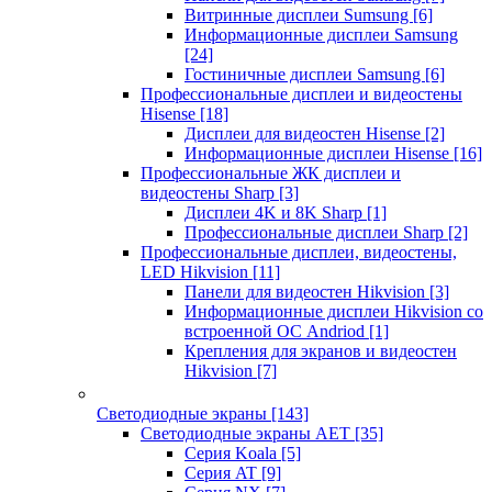
Витринные дисплеи Sumsung
[6]
Информационные дисплеи Samsung
[24]
Гостиничные дисплеи Samsung
[6]
Профессиональные дисплеи и видеостены
Hisense
[18]
Дисплеи для видеостен Hisense
[2]
Информационные дисплеи Hisense
[16]
Профессиональные ЖК дисплеи и
видеостены Sharp
[3]
Дисплеи 4K и 8K Sharp
[1]
Профессиональные дисплеи Sharp
[2]
Профессиональные дисплеи, видеостены,
LED Hikvision
[11]
Панели для видеостен Hikvision
[3]
Информационные дисплеи Hikvision со
встроенной ОС Andriod
[1]
Крепления для экранов и видеостен
Hikvision
[7]
Светодиодные экраны
[143]
Светодиодные экраны AET
[35]
Cерия Koala
[5]
Серия AT
[9]