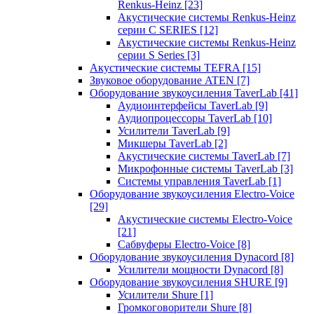
Renkus-Heinz
[23]
Акустические системы Renkus-Heinz
серии C SERIES
[12]
Акустические системы Renkus-Heinz
серии S Series
[3]
Акустические системы TEFRA
[15]
Звуковое оборудование ATEN
[7]
Оборудование звукоусиления TaverLab
[41]
Аудиоинтерфейсы TaverLab
[9]
Аудиопроцессоры TaverLab
[10]
Усилители TaverLab
[9]
Микшеры TaverLab
[2]
Акустические системы TaverLab
[7]
Микрофонные системы TaverLab
[3]
Системы управления TaverLab
[1]
Оборудование звукоусиления Electro-Voice
[29]
Акустические системы Electro-Voice
[21]
Сабвуферы Electro-Voice
[8]
Оборудование звукоусиления Dynacord
[8]
Усилители мощности Dynacord
[8]
Оборудование звукоусиления SHURE
[9]
Усилители Shure
[1]
Громкоговорители Shure
[8]