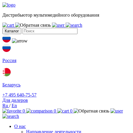
Дистрибьютор мультимедийного оборудования
Каталог
Россия
Беларусь
+7 495 640-75-57
Для дилеров
Ru
/
En
0
0
0
О нас
Направление деятельности