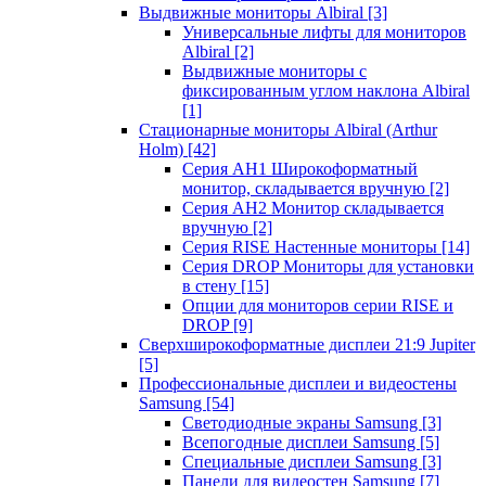
Выдвижные мониторы Albiral
[3]
Универсальные лифты для мониторов
Albiral
[2]
Выдвижные мониторы с
фиксированным углом наклона Albiral
[1]
Стационарные мониторы Albiral (Arthur
Holm)
[42]
Серия AH1 Широкоформатный
монитор, складывается вручную
[2]
Серия AH2 Монитор складывается
вручную
[2]
Серия RISE Настенные мониторы
[14]
Серия DROP Мониторы для установки
в стену
[15]
Опции для мониторов серии RISE и
DROP
[9]
Сверхширокоформатные дисплеи 21:9 Jupiter
[5]
Профессиональные дисплеи и видеостены
Samsung
[54]
Светодиодные экраны Samsung
[3]
Всепогодные дисплеи Samsung
[5]
Специальные дисплеи Samsung
[3]
Панели для видеостен Samsung
[7]