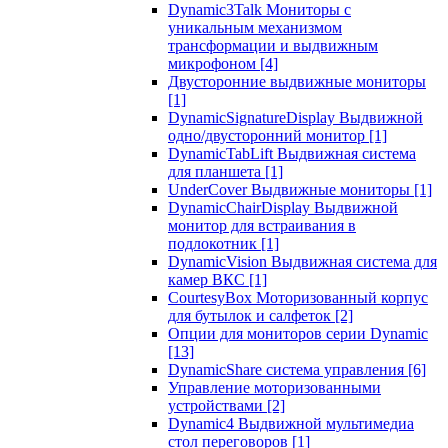
Dynamic3Talk Мониторы с
уникальным механизмом
трансформации и выдвижным
микрофоном
[4]
Двусторонние выдвижные мониторы
[1]
DynamicSignatureDisplay Выдвижной
одно/двусторонний монитор
[1]
DynamicTabLift Выдвижная система
для планшета
[1]
UnderCover Выдвижные мониторы
[1]
DynamicChairDisplay Выдвижной
монитор для встраивания в
подлокотник
[1]
DynamicVision Выдвижная система для
камер ВКС
[1]
CourtesyBox Моторизованный корпус
для бутылок и салфеток
[2]
Опции для мониторов серии Dynamic
[13]
DynamicShare система управления
[6]
Управление моторизованными
устройствами
[2]
Dynamic4 Выдвижной мультимедиа
стол переговоров
[1]