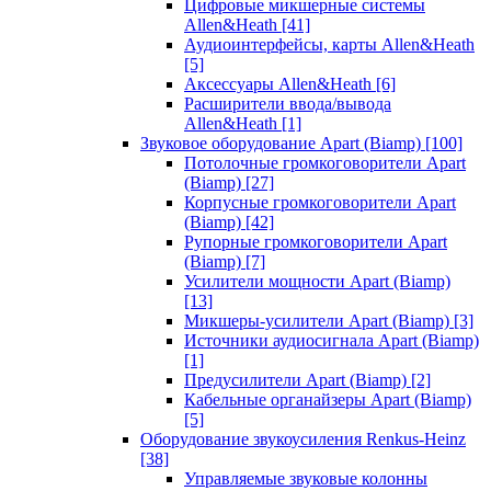
Цифровые микшерные системы
Allen&Heath
[41]
Аудиоинтерфейсы, карты Allen&Heath
[5]
Аксессуары Allen&Heath
[6]
Расширители ввода/вывода
Allen&Heath
[1]
Звуковое оборудование Apart (Biamp)
[100]
Потолочные громкоговорители Apart
(Biamp)
[27]
Корпусные громкоговорители Apart
(Biamp)
[42]
Рупорные громкоговорители Apart
(Biamp)
[7]
Усилители мощности Apart (Biamp)
[13]
Микшеры-усилители Apart (Biamp)
[3]
Источники аудиосигнала Apart (Biamp)
[1]
Предусилители Apart (Biamp)
[2]
Кабельные органайзеры Apart (Biamp)
[5]
Оборудование звукоусиления Renkus-Heinz
[38]
Управляемые звуковые колонны