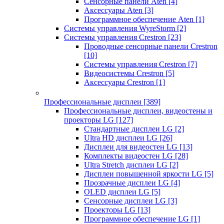
Сенсорные панели Aten
[4]
Аксессуары Aten
[3]
Программное обеспечение Aten
[1]
Системы управления WyreStorm
[2]
Системы управления Crestron
[23]
Проводные сенсорные панели Crestron
[10]
Системы управления Crestron
[7]
Видеосистемы Crestron
[5]
Аксессуары Crestron
[1]
Профессиональные дисплеи
[389]
Профессиональные дисплеи, видеостены и
проекторы LG
[127]
Стандартные дисплеи LG
[2]
Ultra HD дисплеи LG
[26]
Дисплеи для видеостен LG
[13]
Комплекты видеостен LG
[28]
Ultra Stretch дисплеи LG
[2]
Дисплеи повышенной яркости LG
[5]
Прозрачные дисплеи LG
[4]
OLED дисплеи LG
[5]
Сенсорные дисплеи LG
[3]
Проекторы LG
[13]
Программное обеспечение LG
[1]