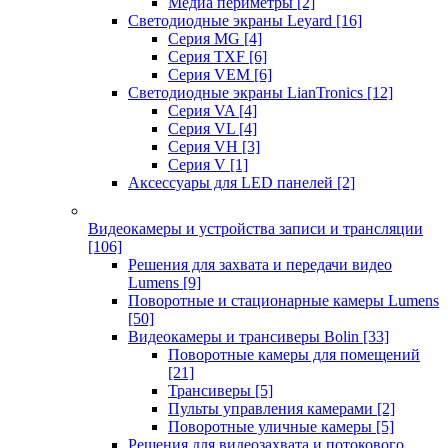
Медиа периметры
[2]
Светодиодные экраны Leyard
[16]
Серия MG
[4]
Серия TXF
[6]
Серия VEM
[6]
Светодиодные экраны LianTronics
[12]
Серия VA
[4]
Серия VL
[4]
Серия VH
[3]
Серия V
[1]
Аксессуары для LED панелей
[2]
Видеокамеры и устройства записи и трансляции
[106]
Решения для захвата и передачи видео
Lumens
[9]
Поворотные и стационарные камеры Lumens
[50]
Видеокамеры и трансиверы Bolin
[33]
Поворотные камеры для помещений
[21]
Трансиверы
[5]
Пульты управления камерами
[2]
Поворотные уличные камеры
[5]
Решения для видеозахвата и потокового