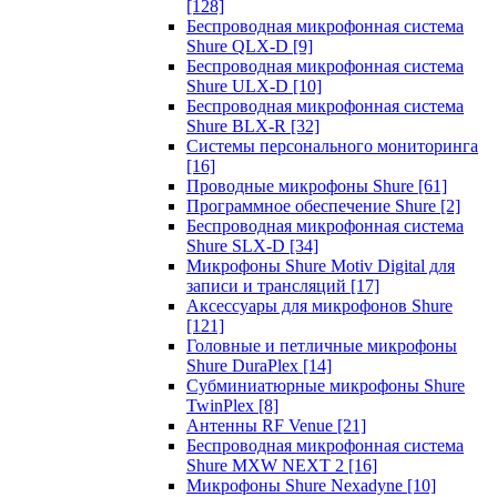
[128]
Беспроводная микрофонная система
Shure QLX-D
[9]
Беспроводная микрофонная система
Shure ULX-D
[10]
Беспроводная микрофонная система
Shure BLX-R
[32]
Системы персонального мониторинга
[16]
Проводные микрофоны Shure
[61]
Программное обеспечение Shure
[2]
Беспроводная микрофонная система
Shure SLX-D
[34]
Микрофоны Shure Motiv Digital для
записи и трансляций
[17]
Аксессуары для микрофонов Shure
[121]
Головные и петличные микрофоны
Shure DuraPlex
[14]
Субминиатюрные микрофоны Shure
TwinPlex
[8]
Антенны RF Venue
[21]
Беспроводная микрофонная система
Shure MXW NEXT 2
[16]
Микрофоны Shure Nexadyne
[10]