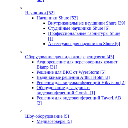
Наушники
[52]
Наушники Shure
[52]
Внутриканальные наушники Shure
[39]
Студийные наушники Shure
[6]
Профессиональные гарнитуры Shure
[1]
Аксессуары для наушников Shure
[6]
Оборудование для видеоконференцсвязи
[45]
Аудиорешение для переговорных комнат
Biamp
[31]
Решение для ВКС от WyreStorm
[5]
Выдвижные решения Arthur Holm
[3]
Решения для видеоконференций Hikvision
[2]
Оборудование для аудио- и
видеоконференций Gonsin
[1]
Решения для видеоконференций TaverLAB
[3]
Шоу-оборудование
[5]
Медиасерверы
[5]