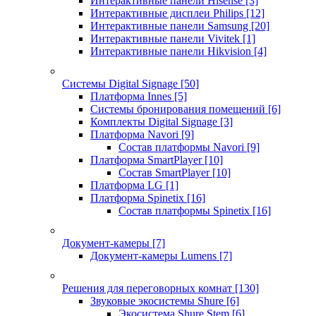
Интерактивные панели Hisense
[3]
Интерактивные дисплеи Philips
[12]
Интерактивные панели Samsung
[20]
Интерактивные панели Vivitek
[1]
Интерактивные панели Hikvision
[4]
Системы Digital Signage
[50]
Платформа Innes
[5]
Системы бронирования помещений
[6]
Комплекты Digital Signage
[3]
Платформа Navori
[9]
Состав платформы Navori
[9]
Платформа SmartPlayer
[10]
Состав SmartPlayer
[10]
Платформа LG
[1]
Платформа Spinetix
[16]
Состав платформы Spinetix
[16]
Документ-камеры
[7]
Документ-камеры Lumens
[7]
Решения для переговорных комнат
[130]
Звуковые экосистемы Shure
[6]
Экосистема Shure Stem
[6]