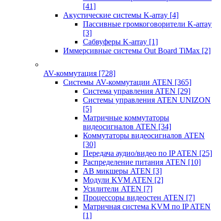
[41]
Акустические системы K-array
[4]
Пассивные громкоговорители K-array
[3]
Сабвуферы K-array
[1]
Иммерсивные системы Out Board TiMax
[2]
AV-коммутация
[728]
Системы AV-коммутации ATEN
[365]
Система управления ATEN
[29]
Системы управления ATEN UNIZON
[5]
Матричные коммутаторы
видеосигналов ATEN
[34]
Коммутаторы видеосигналов ATEN
[30]
Передача аудио/видео по IP ATEN
[25]
Распределение питания ATEN
[10]
АВ микшеры ATEN
[3]
Модули KVM ATEN
[2]
Усилители ATEN
[7]
Процессоры видеостен ATEN
[7]
Матричная система KVM по IP ATEN
[1]