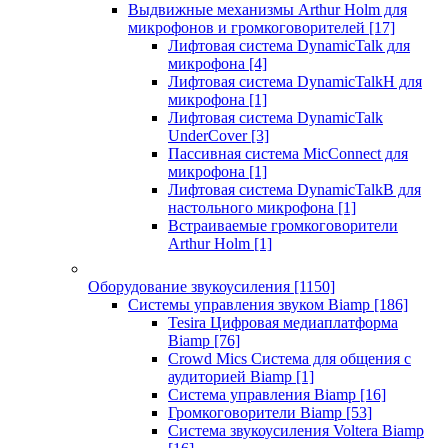
Выдвижные механизмы Arthur Holm для
микрофонов и громкоговорителей
[17]
Лифтовая система DynamicTalk для
микрофона
[4]
Лифтовая система DynamicTalkH для
микрофона
[1]
Лифтовая система DynamicTalk
UnderCover
[3]
Пассивная система MicConnect для
микрофона
[1]
Лифтовая система DynamicTalkB для
настольного микрофона
[1]
Встраиваемые громкоговорители
Arthur Holm
[1]
Оборудование звукоусиления
[1150]
Системы управления звуком Biamp
[186]
Tesira Цифровая медиаплатформа
Biamp
[76]
Crowd Mics Система для общения с
аудиторией Biamp
[1]
Система управления Biamp
[16]
Громкоговорители Biamp
[53]
Система звукоусиления Voltera Biamp