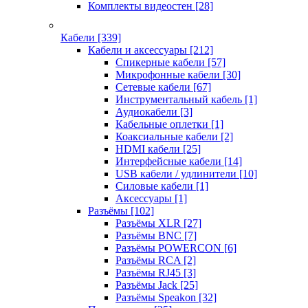
Комплекты видеостен
[28]
Кабели
[339]
Кабели и аксессуары
[212]
Спикерные кабели
[57]
Микрофонные кабели
[30]
Сетевые кабели
[67]
Инструментальный кабель
[1]
Аудиокабели
[3]
Кабельные оплетки
[1]
Коаксиальные кабели
[2]
HDMI кабели
[25]
Интерфейсные кабели
[14]
USB кабели / удлинители
[10]
Силовые кабели
[1]
Аксессуары
[1]
Разъёмы
[102]
Разъёмы XLR
[27]
Разъёмы BNC
[7]
Разъёмы POWERCON
[6]
Разъёмы RCA
[2]
Разъёмы RJ45
[3]
Разъёмы Jack
[25]
Разъёмы Speakon
[32]