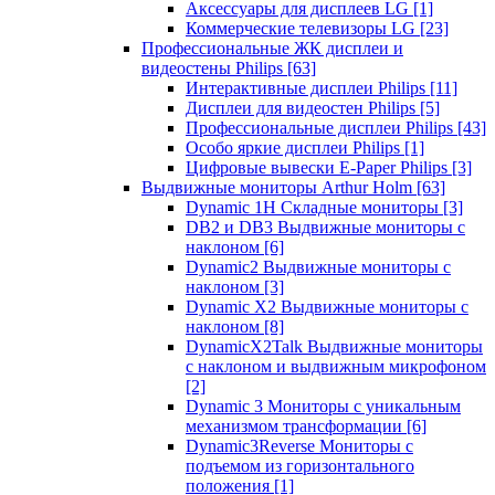
Аксессуары для дисплеев LG
[1]
Коммерческие телевизоры LG
[23]
Профессиональные ЖК дисплеи и
видеостены Philips
[63]
Интерактивные дисплеи Philips
[11]
Дисплеи для видеостен Philips
[5]
Профессиональные дисплеи Philips
[43]
Особо яркие дисплеи Philips
[1]
Цифровые вывески E-Paper Philips
[3]
Выдвижные мониторы Arthur Holm
[63]
Dynamic 1Н Складные мониторы
[3]
DB2 и DB3 Выдвижные мониторы с
наклоном
[6]
Dynamic2 Выдвижные мониторы с
наклоном
[3]
Dynamic X2 Выдвижные мониторы с
наклоном
[8]
DynamicX2Talk Выдвижные мониторы
с наклоном и выдвижным микрофоном
[2]
Dynamic 3 Мониторы с уникальным
механизмом трансформации
[6]
Dynamic3Reverse Мониторы с
подъемом из горизонтального
положения
[1]