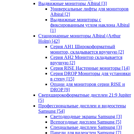
Выдвижные мониторы Albiral
[3]
Универсальные лифты для мониторов
Albiral
[2]
Выдвижные мониторы с
фиксированным углом наклона Albiral
[1]
Стационарные мониторы Albiral (Arthur
Holm)
[42]
Серия AH1 Широкоформатный
монитор, складывается вручную
[2]
Серия AH2 Монитор складывается
вручную
[2]
Серия RISE Настенные мониторы
[14]
Серия DROP Мониторы для установки
в стену
[15]
Опции для мониторов серии RISE и
DROP
[9]
Сверхширокоформатные дисплеи 21:9 Jupiter
[5]
Профессиональные дисплеи и видеостены
Samsung
[54]
Светодиодные экраны Samsung
[3]
Всепогодные дисплеи Samsung
[5]
Специальные дисплеи Samsung
[3]
Панели для видеостен Samsung
[7]