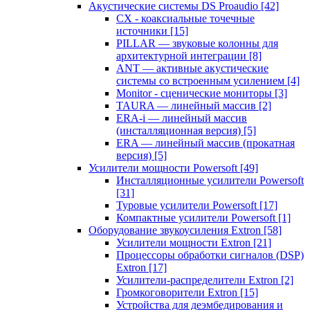
Акустические системы DS Proaudio
[42]
CX - коаксиальные точечные
источники
[15]
PILLAR — звуковые колонны для
архитектурной интеграции
[8]
ANT — активные акустические
системы со встроенным усилением
[4]
Monitor - сценические мониторы
[3]
TAURA — линейный массив
[2]
ERA-i — линейный массив
(инсталляционная версия)
[5]
ERA — линейный массив (прокатная
версия)
[5]
Усилители мощности Powersoft
[49]
Инсталляционные усилители Powersoft
[31]
Туровые усилители Powersoft
[17]
Компактные усилители Powersoft
[1]
Оборудование звукоусиления Extron
[58]
Усилители мощности Extron
[21]
Процессоры обработки сигналов (DSP)
Extron
[17]
Усилители-распределители Extron
[2]
Громкоговорители Extron
[15]
Устройства для деэмбедирования и