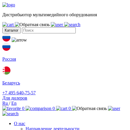
Дистрибьютор мультимедийного оборудования
Каталог
Россия
Беларусь
+7 495 640-75-57
Для дилеров
Ru
/
En
0
0
0
О нас
Направление деятельности