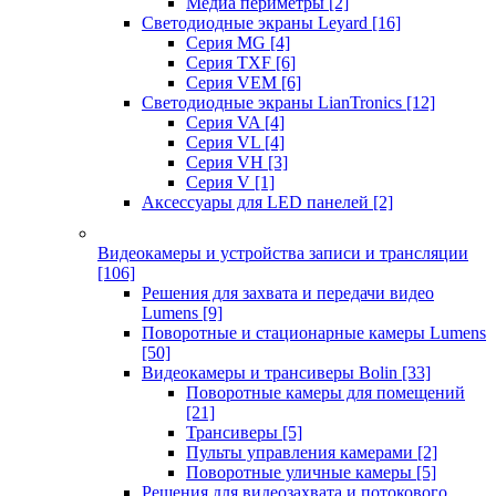
Медиа периметры
[2]
Светодиодные экраны Leyard
[16]
Серия MG
[4]
Серия TXF
[6]
Серия VEM
[6]
Светодиодные экраны LianTronics
[12]
Серия VA
[4]
Серия VL
[4]
Серия VH
[3]
Серия V
[1]
Аксессуары для LED панелей
[2]
Видеокамеры и устройства записи и трансляции
[106]
Решения для захвата и передачи видео
Lumens
[9]
Поворотные и стационарные камеры Lumens
[50]
Видеокамеры и трансиверы Bolin
[33]
Поворотные камеры для помещений
[21]
Трансиверы
[5]
Пульты управления камерами
[2]
Поворотные уличные камеры
[5]
Решения для видеозахвата и потокового