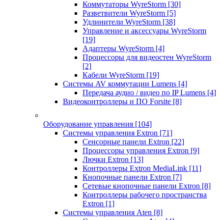
Коммутаторы WyreStorm
[30]
Разветвители WyreStorm
[5]
Удлинители WyreStorm
[38]
Управление и аксессуары WyreStorm
[19]
Адаптеры WyreStorm
[4]
Процессоры для видеостен WyreStorm
[2]
Кабели WyreStorm
[19]
Системы AV коммутации Lumens
[4]
Передача аудио / видео по IP Lumens
[4]
Видеоконтроллеры и ПО Forsite
[8]
Оборудование управления
[104]
Системы управления Extron
[71]
Сенсорные панели Extron
[22]
Процессоры управления Extron
[9]
Лючки Extron
[13]
Контроллеры Extron MediaLink
[11]
Кнопочные панели Extron
[7]
Сетевые кнопочные панели Extron
[8]
Контроллеры рабочего пространства
Extron
[1]
Системы управления Aten
[8]