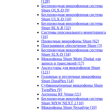
[128]
Беспроводная микрофонная система
Shure QLX-D
[9]
Беспроводная микрофонная система
Shure ULX-D
[10]
Беспроводная микрофонная система
Shure BLX-R
[32]
Системы персонального мониторинга
[16]
Проводные микрофоны Shure
[62]
Программное обеспечение Shure
[3]
Беспроводная микрофонная система
Shure SLX-D
[34]
Микрофоны Shure Motiv Digital для
записи и трансляций
[17]
Аксессуары для микрофонов Shure
[121]
Головные и петличные микрофоны
Shure DuraPlex
[14]
Субминиатюрные микрофоны Shure
TwinPlex
[9]
Антенны RF Venue
[21]
Беспроводная микрофонная система
Shure MXW NEXT 2
[16]
Микрофоны Shure Nexadyne
[10]