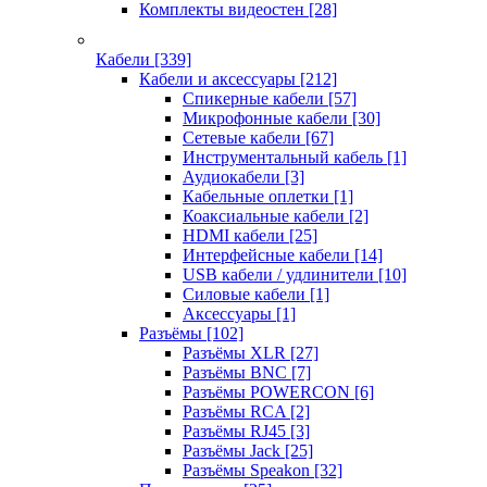
Комплекты видеостен
[28]
Кабели
[339]
Кабели и аксессуары
[212]
Спикерные кабели
[57]
Микрофонные кабели
[30]
Сетевые кабели
[67]
Инструментальный кабель
[1]
Аудиокабели
[3]
Кабельные оплетки
[1]
Коаксиальные кабели
[2]
HDMI кабели
[25]
Интерфейсные кабели
[14]
USB кабели / удлинители
[10]
Силовые кабели
[1]
Аксессуары
[1]
Разъёмы
[102]
Разъёмы XLR
[27]
Разъёмы BNC
[7]
Разъёмы POWERCON
[6]
Разъёмы RCA
[2]
Разъёмы RJ45
[3]
Разъёмы Jack
[25]
Разъёмы Speakon
[32]