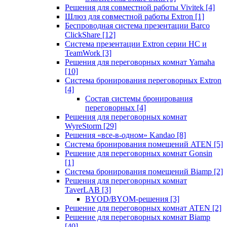
Решения для совместной работы Vivitek
[4]
Шлюз для совместной работы Extron
[1]
Беспроводная система презентации Barco
ClickShare
[12]
Система презентации Extron серии HC и
TeamWork
[3]
Решения для переговорных комнат Yamaha
[10]
Система бронирования переговорных Extron
[4]
Состав системы бронирования
переговорных
[4]
Решения для переговорных комнат
WyreStorm
[29]
Решения «все-в-одном» Kandao
[8]
Система бронирования помещений ATEN
[5]
Решение для переговорных комнат Gonsin
[1]
Система бронирования помещений Biamp
[2]
Решения для переговорных комнат
TaverLAB
[3]
BYOD/BYOM-решения
[3]
Решение для переговорных комнат ATEN
[2]
Решение для переговорных комнат Biamp
[40]