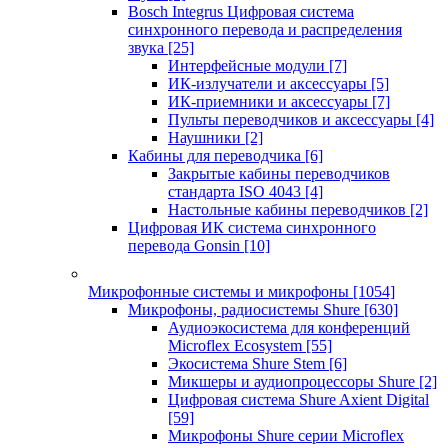
Bosch Integrus Цифровая система
синхронного перевода и распределения
звука
[25]
Интерфейсные модули
[7]
ИК-излучатели и аксессуары
[5]
ИК-приемники и аксессуары
[7]
Пульты переводчиков и аксессуары
[4]
Наушники
[2]
Кабины для переводчика
[6]
Закрытые кабины переводчиков
стандарта ISO 4043
[4]
Настольные кабины переводчиков
[2]
Цифровая ИК система синхронного
перевода Gonsin
[10]
Микрофонные системы и микрофоны
[1054]
Микрофоны, радиосистемы Shure
[630]
Аудиоэкосистема для конференций
Microflex Ecosystem
[55]
Экосистема Shure Stem
[6]
Микшеры и аудиопроцессоры Shure
[2]
Цифровая система Shure Axient Digital
[59]
Микрофоны Shure серии Microflex