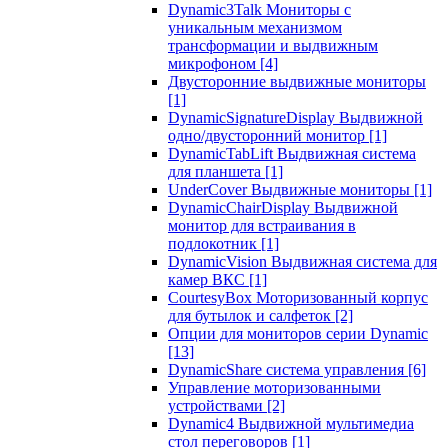
Dynamic3Talk Мониторы с
уникальным механизмом
трансформации и выдвижным
микрофоном
[4]
Двусторонние выдвижные мониторы
[1]
DynamicSignatureDisplay Выдвижной
одно/двусторонний монитор
[1]
DynamicTabLift Выдвижная система
для планшета
[1]
UnderCover Выдвижные мониторы
[1]
DynamicChairDisplay Выдвижной
монитор для встраивания в
подлокотник
[1]
DynamicVision Выдвижная система для
камер ВКС
[1]
CourtesyBox Моторизованный корпус
для бутылок и салфеток
[2]
Опции для мониторов серии Dynamic
[13]
DynamicShare система управления
[6]
Управление моторизованными
устройствами
[2]
Dynamic4 Выдвижной мультимедиа
стол переговоров
[1]