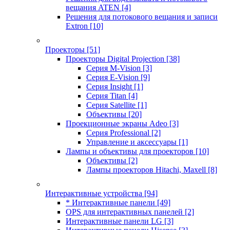
вещания ATEN
[4]
Решения для потокового вещания и записи
Extron
[10]
Проекторы
[51]
Проекторы Digital Projection
[38]
Серия M-Vision
[3]
Серия E-Vision
[9]
Серия Insight
[1]
Серия Titan
[4]
Серия Satellite
[1]
Объективы
[20]
Проекционные экраны Adeo
[3]
Серия Professional
[2]
Управление и аксессуары
[1]
Лампы и объективы для проекторов
[10]
Объективы
[2]
Лампы проекторов Hitachi, Maxell
[8]
Интерактивные устройства
[94]
* Интерактивные панели
[49]
OPS для интерактивных панелей
[2]
Интерактивные панели LG
[3]