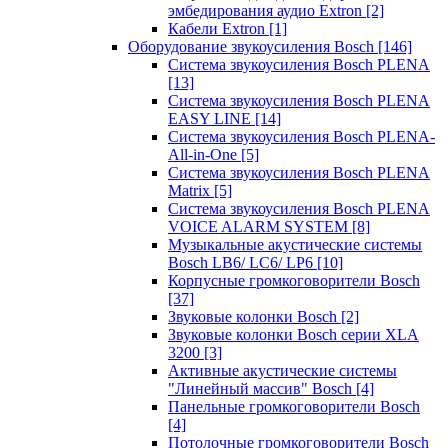
эмбедирования аудио Extron
[2]
Кабели Extron
[1]
Оборудование звукоусиления Bosch
[146]
Система звукоусиления Bosch PLENA
[13]
Система звукоусиления Bosch PLENA
EASY LINE
[14]
Система звукоусиления Bosch PLENA-
All-in-One
[5]
Система звукоусиления Bosch PLENA
Matrix
[5]
Система звукоусиления Bosch PLENA
VOICE ALARM SYSTEM
[8]
Музыкальные акустические системы
Bosch LB6/ LC6/ LP6
[10]
Корпусные громкоговорители Bosch
[37]
Звуковые колонки Bosch
[2]
Звуковые колонки Bosch серии XLA
3200
[3]
Активные акустические системы
"Линейный массив" Bosch
[4]
Панельные громкоговорители Bosch
[4]
Потолочные громкоговорители Bosch