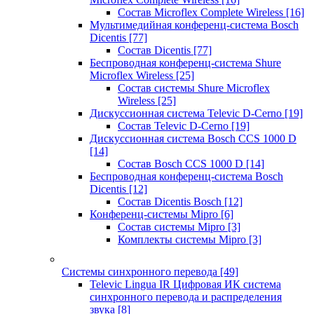
Состав Microflex Complete Wireless
[16]
Мультимедийная конференц-система Bosch
Dicentis
[77]
Состав Dicentis
[77]
Беспроводная конференц-система Shure
Microflex Wireless
[25]
Состав системы Shure Microflex
Wireless
[25]
Дискуссионная система Televic D-Cerno
[19]
Состав Televic D-Cerno
[19]
Дискуссионная система Bosch CCS 1000 D
[14]
Состав Bosch CCS 1000 D
[14]
Беспроводная конференц-система Bosch
Dicentis
[12]
Состав Dicentis Bosch
[12]
Конференц-системы Mipro
[6]
Состав системы Mipro
[3]
Комплекты системы Mipro
[3]
Системы синхронного перевода
[49]
Televic Lingua IR Цифровая ИК система
синхронного перевода и распределения
звука
[8]