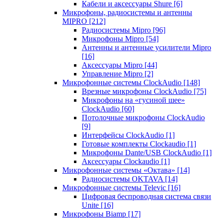
Кабели и аксессуары Shure
[6]
Микрофоны, радиосистемы и антенны
MIPRO
[212]
Радиосистемы Mipro
[96]
Микрофоны Mipro
[54]
Антенны и антенные усилители Mipro
[16]
Аксессуары Mipro
[44]
Управление Mipro
[2]
Микрофонные системы ClockAudio
[148]
Врезные микрофоны ClockAudio
[75]
Микрофоны на «гусиной шее»
ClockAudio
[60]
Потолочные микрофоны ClockAudio
[9]
Интерфейсы ClockAudio
[1]
Готовые комплекты Clockaudio
[1]
Микрофоны Dante/USB ClockAudio
[1]
Аксессуары Clockaudio
[1]
Микрофонные системы «Октава»
[14]
Радиосистемы OKTAVA
[14]
Микрофонные системы Televic
[16]
Цифровая беспроводная система связи
Unite
[16]
Микрофоны Biamp
[17]