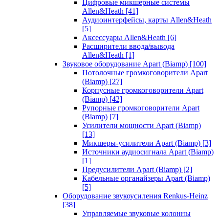
Цифровые микшерные системы
Allen&Heath
[41]
Аудиоинтерфейсы, карты Allen&Heath
[5]
Аксессуары Allen&Heath
[6]
Расширители ввода/вывода
Allen&Heath
[1]
Звуковое оборудование Apart (Biamp)
[100]
Потолочные громкоговорители Apart
(Biamp)
[27]
Корпусные громкоговорители Apart
(Biamp)
[42]
Рупорные громкоговорители Apart
(Biamp)
[7]
Усилители мощности Apart (Biamp)
[13]
Микшеры-усилители Apart (Biamp)
[3]
Источники аудиосигнала Apart (Biamp)
[1]
Предусилители Apart (Biamp)
[2]
Кабельные органайзеры Apart (Biamp)
[5]
Оборудование звукоусиления Renkus-Heinz
[38]
Управляемые звуковые колонны