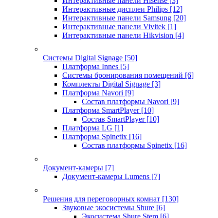
Интерактивные панели Hisense
[3]
Интерактивные дисплеи Philips
[12]
Интерактивные панели Samsung
[20]
Интерактивные панели Vivitek
[1]
Интерактивные панели Hikvision
[4]
Системы Digital Signage
[50]
Платформа Innes
[5]
Системы бронирования помещений
[6]
Комплекты Digital Signage
[3]
Платформа Navori
[9]
Состав платформы Navori
[9]
Платформа SmartPlayer
[10]
Состав SmartPlayer
[10]
Платформа LG
[1]
Платформа Spinetix
[16]
Состав платформы Spinetix
[16]
Документ-камеры
[7]
Документ-камеры Lumens
[7]
Решения для переговорных комнат
[130]
Звуковые экосистемы Shure
[6]
Экосистема Shure Stem
[6]