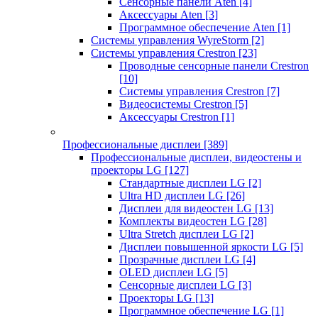
Сенсорные панели Aten
[4]
Аксессуары Aten
[3]
Программное обеспечение Aten
[1]
Системы управления WyreStorm
[2]
Системы управления Crestron
[23]
Проводные сенсорные панели Crestron
[10]
Системы управления Crestron
[7]
Видеосистемы Crestron
[5]
Аксессуары Crestron
[1]
Профессиональные дисплеи
[389]
Профессиональные дисплеи, видеостены и
проекторы LG
[127]
Стандартные дисплеи LG
[2]
Ultra HD дисплеи LG
[26]
Дисплеи для видеостен LG
[13]
Комплекты видеостен LG
[28]
Ultra Stretch дисплеи LG
[2]
Дисплеи повышенной яркости LG
[5]
Прозрачные дисплеи LG
[4]
OLED дисплеи LG
[5]
Сенсорные дисплеи LG
[3]
Проекторы LG
[13]
Программное обеспечение LG
[1]