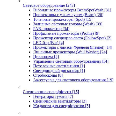
Световое оборудование
[243]
Гибридные прожекторы BeamSpotWash
[31]
Прожекторы с узким лучом (Beam)
[26]
Точечные прожекторы (Spot)
[15]
Заливные световые головы (Wash)
[39]
PAR-прожектор
[34]
Профильные прожекторы (Profile)
[9]
Прожектор следящего света (FollowSpot)
[2]
LED-бар (Bar)
[4]
Прожекторы с линзой Френеля (Fresnel)
[14]
Линейные прожекторы (Wall Washer)
[24]
Циклорама
[2]
Управление световым оборудованием
[14]
Потолочные светильники
[1]
Светодиодный диско-шар
[1]
Стробоскопы
[8]
Аксессуары для светового оборудования
[19]
Сценические спецэффекты
[15]
Генераторы тумана
[7]
Сценические вентиляторы
[3]
Жидкости для спецэффектов
[5]