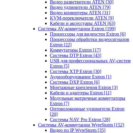
Видео разветвители ATEN
[30]
Видео удлинители ATEN
[79]
Видео конвертеры ATEN
[31]
KVM-переключатели ATEN
[9]
Кабели и аксессуары ATEN
[63]
Системы AV-коммутации Extron
[199]
Процессоры для видеостен Extron
[6]
Процессоры обработки видеосигналов
Extron
[22]
Коммутаторы Extron
[17]
Системы DTP Extron
[43]
USB для профессиональных AV-систем
Extron
[5]
Системы XTP Extron
[30]
Аудиооборудование Extron
[1]
Системы DXP Extron
[6]
Монтажные крепления Extron
[3]
Кабели и адаптеры Extron
[11]
Модульные матричные коммутаторы
Extron
[7]
Оптоволоконные удлинители Extron
[20]
Системы NAV Pro Extron
[28]
Системы AV-коммутации WyreStorm
[152]
Видео по IP WyreStorm
[35]