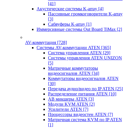
[41]
Акустические системы K-array
[4]
Пассивные громкоговорители K-array
[3]
Сабвуферы K-array
[1]
Иммерсивные системы Out Board TiMax
[2]
AV-коммутация
[728]
Системы AV-коммутации ATEN
[365]
Система управления ATEN
[29]
Системы управления ATEN UNIZON
[5]
Матричные коммутаторы
видеосигналов ATEN
[34]
Коммутаторы видеосигналов ATEN
[30]
Передача аудио/видео по IP ATEN
[25]
Распределение питания ATEN
[10]
АВ микшеры ATEN
[3]
Модули KVM ATEN
[2]
Усилители ATEN
[7]
Процессоры видеостен ATEN
[7]
Матричная система KVM по IP ATEN
[1]