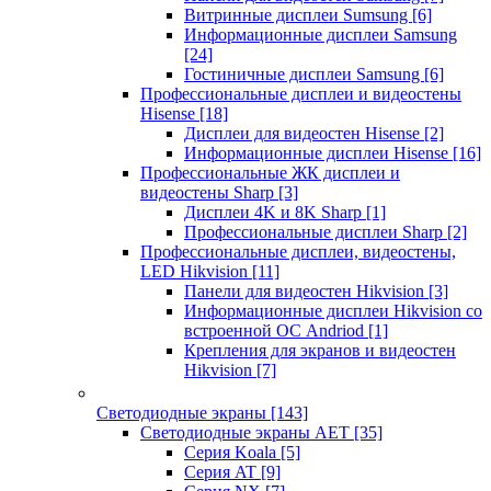
Витринные дисплеи Sumsung
[6]
Информационные дисплеи Samsung
[24]
Гостиничные дисплеи Samsung
[6]
Профессиональные дисплеи и видеостены
Hisense
[18]
Дисплеи для видеостен Hisense
[2]
Информационные дисплеи Hisense
[16]
Профессиональные ЖК дисплеи и
видеостены Sharp
[3]
Дисплеи 4K и 8K Sharp
[1]
Профессиональные дисплеи Sharp
[2]
Профессиональные дисплеи, видеостены,
LED Hikvision
[11]
Панели для видеостен Hikvision
[3]
Информационные дисплеи Hikvision со
встроенной ОС Andriod
[1]
Крепления для экранов и видеостен
Hikvision
[7]
Светодиодные экраны
[143]
Светодиодные экраны AET
[35]
Cерия Koala
[5]
Серия AT
[9]