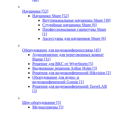
Наушники
[52]
Наушники Shure
[52]
Внутриканальные наушники Shure
[39]
Студийные наушники Shure
[6]
Профессиональные гарнитуры Shure
[1]
Аксессуары для наушников Shure
[6]
Оборудование для видеоконференцсвязи
[45]
Аудиорешение для переговорных комнат
Biamp
[31]
Решение для ВКС от WyreStorm
[5]
Выдвижные решения Arthur Holm
[3]
Решения для видеоконференций Hikvision
[2]
Оборудование для аудио- и
видеоконференций Gonsin
[1]
Решения для видеоконференций TaverLAB
[3]
Шоу-оборудование
[5]
Медиасерверы
[5]