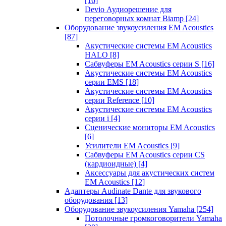
[16]
Devio Аудиорешение для
переговорных комнат Biamp
[24]
Оборудование звукоусиления EM Acoustics
[87]
Акустические системы EM Acoustics
HALO
[8]
Сабвуферы EM Acoustics серии S
[16]
Акустические системы EM Acoustics
серии EMS
[18]
Акустические системы EM Acoustics
серии Reference
[10]
Акустические системы EM Acoustics
серии i
[4]
Сценические мониторы EM Acoustics
[6]
Усилители EM Acoustics
[9]
Сабвуферы EM Acoustics серии CS
(кардиоидные)
[4]
Аксессуары для акустических систем
EM Acoustics
[12]
Адаптеры Audinate Dante для звукового
оборудования
[13]
Оборудование звукоусиления Yamaha
[254]
Потолочные громкоговорители Yamaha