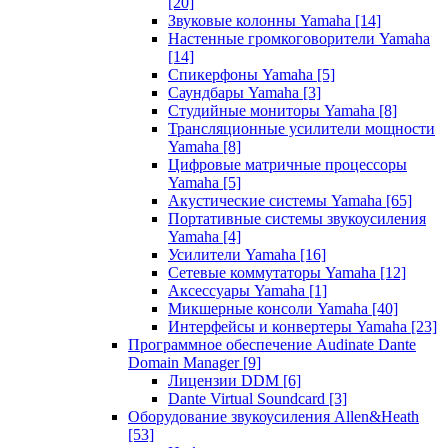
[20]
Звуковые колонны Yamaha
[14]
Настенные громкоговорители Yamaha
[14]
Спикерфоны Yamaha
[5]
Саундбары Yamaha
[3]
Студийные мониторы Yamaha
[8]
Трансляционные усилители мощности
Yamaha
[8]
Цифровые матричные процессоры
Yamaha
[5]
Акустические системы Yamaha
[65]
Портативные системы звукоусиления
Yamaha
[4]
Усилители Yamaha
[16]
Сетевые коммутаторы Yamaha
[12]
Аксессуары Yamaha
[1]
Микшерные консоли Yamaha
[40]
Интерфейсы и конвертеры Yamaha
[23]
Программное обеспечение Audinate Dante
Domain Manager
[9]
Лицензии DDM
[6]
Dante Virtual Soundcard
[3]
Оборудование звукоусиления Allen&Heath
[53]