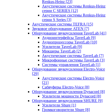
Renkus-Heinz
[23]
Акустические системы Renkus-Heinz
серии C SERIES
[12]
Акустические системы Renkus-Heinz
серии S Series
[3]
Акустические системы TEFRA
[15]
Звуковое оборудование ATEN
[7]
Оборудование звукоусиления TaverLab
[41]
Аудиоинтерфейсы TaverLab
[9]
Аудиопроцессоры TaverLab
[10]
Усилители TaverLab
[9]
Микшеры TaverLab
[2]
Акустические системы TaverLab
[7]
Микрофонные системы TaverLab
[3]
Системы управления TaverLab
[1]
Оборудование звукоусиления Electro-Voice
[29]
Акустические системы Electro-Voice
[21]
Сабвуферы Electro-Voice
[8]
Оборудование звукоусиления Dynacord
[8]
Усилители мощности Dynacord
[8]
Оборудование звукоусиления SHURE
[9]
Усилители Shure
[1]
Громкоговорители Shure
[8]