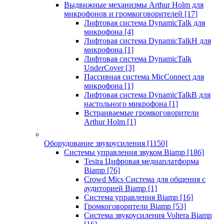
Выдвижные механизмы Arthur Holm для
микрофонов и громкоговорителей
[17]
Лифтовая система DynamicTalk для
микрофона
[4]
Лифтовая система DynamicTalkH для
микрофона
[1]
Лифтовая система DynamicTalk
UnderCover
[3]
Пассивная система MicConnect для
микрофона
[1]
Лифтовая система DynamicTalkB для
настольного микрофона
[1]
Встраиваемые громкоговорители
Arthur Holm
[1]
Оборудование звукоусиления
[1150]
Системы управления звуком Biamp
[186]
Tesira Цифровая медиаплатформа
Biamp
[76]
Crowd Mics Система для общения с
аудиторией Biamp
[1]
Система управления Biamp
[16]
Громкоговорители Biamp
[53]
Система звукоусиления Voltera Biamp