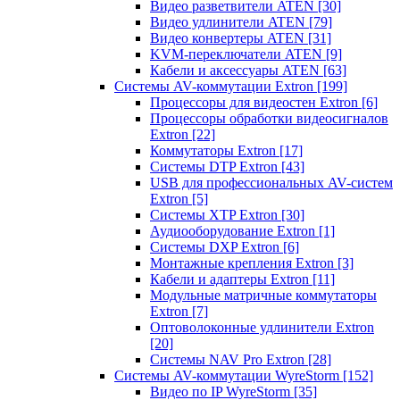
Видео разветвители ATEN
[30]
Видео удлинители ATEN
[79]
Видео конвертеры ATEN
[31]
KVM-переключатели ATEN
[9]
Кабели и аксессуары ATEN
[63]
Системы AV-коммутации Extron
[199]
Процессоры для видеостен Extron
[6]
Процессоры обработки видеосигналов
Extron
[22]
Коммутаторы Extron
[17]
Системы DTP Extron
[43]
USB для профессиональных AV-систем
Extron
[5]
Системы XTP Extron
[30]
Аудиооборудование Extron
[1]
Системы DXP Extron
[6]
Монтажные крепления Extron
[3]
Кабели и адаптеры Extron
[11]
Модульные матричные коммутаторы
Extron
[7]
Оптоволоконные удлинители Extron
[20]
Системы NAV Pro Extron
[28]
Системы AV-коммутации WyreStorm
[152]
Видео по IP WyreStorm
[35]