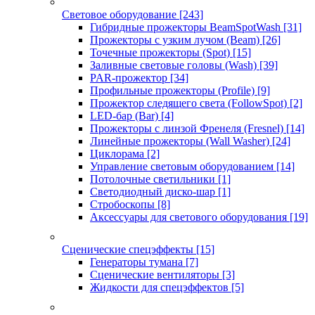
Световое оборудование
[243]
Гибридные прожекторы BeamSpotWash
[31]
Прожекторы с узким лучом (Beam)
[26]
Точечные прожекторы (Spot)
[15]
Заливные световые головы (Wash)
[39]
PAR-прожектор
[34]
Профильные прожекторы (Profile)
[9]
Прожектор следящего света (FollowSpot)
[2]
LED-бар (Bar)
[4]
Прожекторы с линзой Френеля (Fresnel)
[14]
Линейные прожекторы (Wall Washer)
[24]
Циклорама
[2]
Управление световым оборудованием
[14]
Потолочные светильники
[1]
Светодиодный диско-шар
[1]
Стробоскопы
[8]
Аксессуары для светового оборудования
[19]
Сценические спецэффекты
[15]
Генераторы тумана
[7]
Сценические вентиляторы
[3]
Жидкости для спецэффектов
[5]