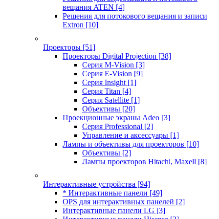
вещания ATEN
[4]
Решения для потокового вещания и записи
Extron
[10]
Проекторы
[51]
Проекторы Digital Projection
[38]
Серия M-Vision
[3]
Серия E-Vision
[9]
Серия Insight
[1]
Серия Titan
[4]
Серия Satellite
[1]
Объективы
[20]
Проекционные экраны Adeo
[3]
Серия Professional
[2]
Управление и аксессуары
[1]
Лампы и объективы для проекторов
[10]
Объективы
[2]
Лампы проекторов Hitachi, Maxell
[8]
Интерактивные устройства
[94]
* Интерактивные панели
[49]
OPS для интерактивных панелей
[2]
Интерактивные панели LG
[3]