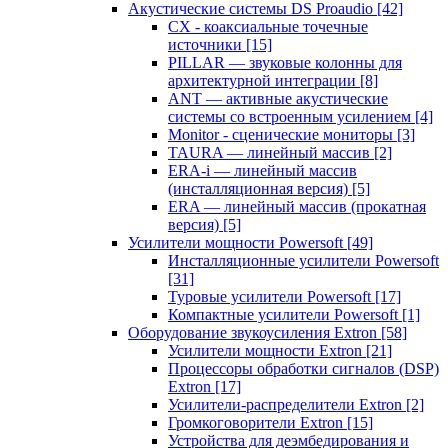
Акустические системы DS Proaudio
[42]
CX - коаксиальные точечные
источники
[15]
PILLAR — звуковые колонны для
архитектурной интеграции
[8]
ANT — активные акустические
системы со встроенным усилением
[4]
Monitor - сценические мониторы
[3]
TAURA — линейный массив
[2]
ERA-i — линейный массив
(инсталляционная версия)
[5]
ERA — линейный массив (прокатная
версия)
[5]
Усилители мощности Powersoft
[49]
Инсталляционные усилители Powersoft
[31]
Туровые усилители Powersoft
[17]
Компактные усилители Powersoft
[1]
Оборудование звукоусиления Extron
[58]
Усилители мощности Extron
[21]
Процессоры обработки сигналов (DSP)
Extron
[17]
Усилители-распределители Extron
[2]
Громкоговорители Extron
[15]
Устройства для деэмбедирования и