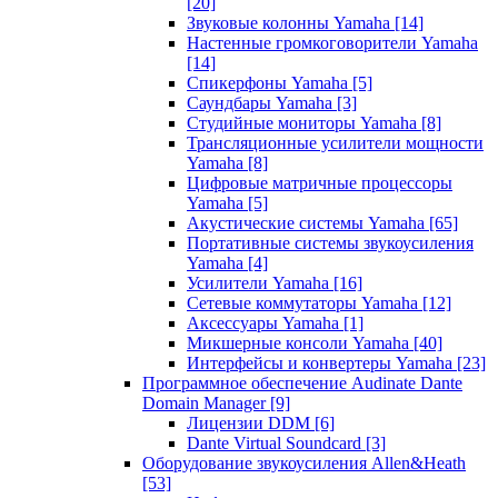
[20]
Звуковые колонны Yamaha
[14]
Настенные громкоговорители Yamaha
[14]
Спикерфоны Yamaha
[5]
Саундбары Yamaha
[3]
Студийные мониторы Yamaha
[8]
Трансляционные усилители мощности
Yamaha
[8]
Цифровые матричные процессоры
Yamaha
[5]
Акустические системы Yamaha
[65]
Портативные системы звукоусиления
Yamaha
[4]
Усилители Yamaha
[16]
Сетевые коммутаторы Yamaha
[12]
Аксессуары Yamaha
[1]
Микшерные консоли Yamaha
[40]
Интерфейсы и конвертеры Yamaha
[23]
Программное обеспечение Audinate Dante
Domain Manager
[9]
Лицензии DDM
[6]
Dante Virtual Soundcard
[3]
Оборудование звукоусиления Allen&Heath
[53]