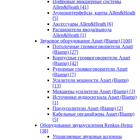
Цифровые микшерные системы
Allen&Heath
[41]
Аудиоинтерфейсы, карты Allen&Heath
[5]
Аксессуары Allen&Heath
[6]
Расширители ввода/вывода
Allen&Heath
[1]
Звуковое оборудование Apart (Biamp)
[100]
Потолочные громкоговорители Apart
(Biamp)
[27]
Корпусные громкоговорители Apart
(Biamp)
[42]
Рупорные громкоговорители Apart
(Biamp)
[7]
Усилители мощности Apart (Biamp)
[13]
Микшеры-усилители Apart (Biamp)
[3]
Источники аудиосигнала Apart (Biamp)
[1]
Предусилители Apart (Biamp)
[2]
Кабельные органайзеры Apart (Biamp)
[5]
Оборудование звукоусиления Renkus-Heinz
[38]
Управляемые звуковые колонны