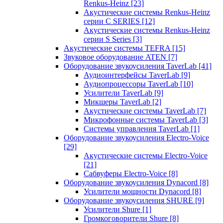
Renkus-Heinz
[23]
Акустические системы Renkus-Heinz
серии C SERIES
[12]
Акустические системы Renkus-Heinz
серии S Series
[3]
Акустические системы TEFRA
[15]
Звуковое оборудование ATEN
[7]
Оборудование звукоусиления TaverLab
[41]
Аудиоинтерфейсы TaverLab
[9]
Аудиопроцессоры TaverLab
[10]
Усилители TaverLab
[9]
Микшеры TaverLab
[2]
Акустические системы TaverLab
[7]
Микрофонные системы TaverLab
[3]
Системы управления TaverLab
[1]
Оборудование звукоусиления Electro-Voice
[29]
Акустические системы Electro-Voice
[21]
Сабвуферы Electro-Voice
[8]
Оборудование звукоусиления Dynacord
[8]
Усилители мощности Dynacord
[8]
Оборудование звукоусиления SHURE
[9]
Усилители Shure
[1]
Громкоговорители Shure
[8]