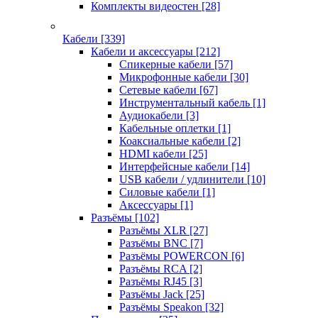
Комплекты видеостен
[28]
Кабели
[339]
Кабели и аксессуары
[212]
Спикерные кабели
[57]
Микрофонные кабели
[30]
Сетевые кабели
[67]
Инструментальный кабель
[1]
Аудиокабели
[3]
Кабельные оплетки
[1]
Коаксиальные кабели
[2]
HDMI кабели
[25]
Интерфейсные кабели
[14]
USB кабели / удлинители
[10]
Силовые кабели
[1]
Аксессуары
[1]
Разъёмы
[102]
Разъёмы XLR
[27]
Разъёмы BNC
[7]
Разъёмы POWERCON
[6]
Разъёмы RCA
[2]
Разъёмы RJ45
[3]
Разъёмы Jack
[25]
Разъёмы Speakon
[32]