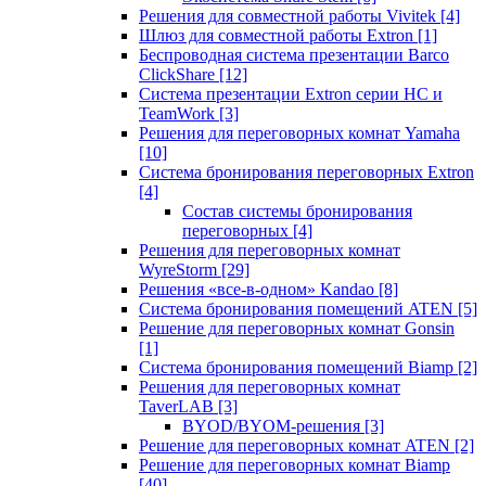
Решения для совместной работы Vivitek
[4]
Шлюз для совместной работы Extron
[1]
Беспроводная система презентации Barco
ClickShare
[12]
Система презентации Extron серии HC и
TeamWork
[3]
Решения для переговорных комнат Yamaha
[10]
Система бронирования переговорных Extron
[4]
Состав системы бронирования
переговорных
[4]
Решения для переговорных комнат
WyreStorm
[29]
Решения «все-в-одном» Kandao
[8]
Система бронирования помещений ATEN
[5]
Решение для переговорных комнат Gonsin
[1]
Система бронирования помещений Biamp
[2]
Решения для переговорных комнат
TaverLAB
[3]
BYOD/BYOM-решения
[3]
Решение для переговорных комнат ATEN
[2]
Решение для переговорных комнат Biamp
[40]