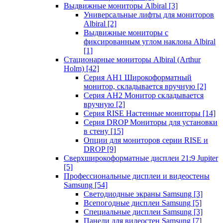
Выдвижные мониторы Albiral
[3]
Универсальные лифты для мониторов
Albiral
[2]
Выдвижные мониторы с
фиксированным углом наклона Albiral
[1]
Стационарные мониторы Albiral (Arthur
Holm)
[42]
Серия AH1 Широкоформатный
монитор, складывается вручную
[2]
Серия AH2 Монитор складывается
вручную
[2]
Серия RISE Настенные мониторы
[14]
Серия DROP Мониторы для установки
в стену
[15]
Опции для мониторов серии RISE и
DROP
[9]
Сверхширокоформатные дисплеи 21:9 Jupiter
[5]
Профессиональные дисплеи и видеостены
Samsung
[54]
Светодиодные экраны Samsung
[3]
Всепогодные дисплеи Samsung
[5]
Специальные дисплеи Samsung
[3]
Панели для видеостен Samsung
[7]