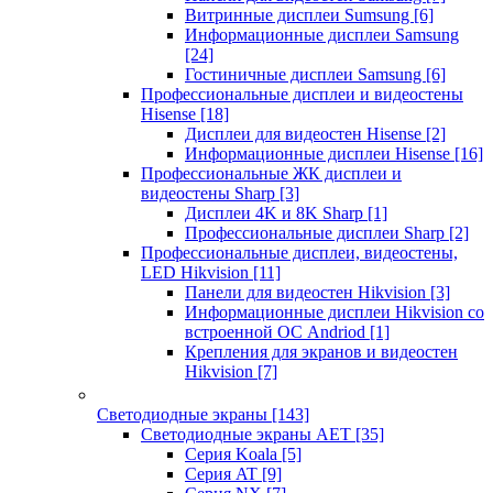
Витринные дисплеи Sumsung
[6]
Информационные дисплеи Samsung
[24]
Гостиничные дисплеи Samsung
[6]
Профессиональные дисплеи и видеостены
Hisense
[18]
Дисплеи для видеостен Hisense
[2]
Информационные дисплеи Hisense
[16]
Профессиональные ЖК дисплеи и
видеостены Sharp
[3]
Дисплеи 4K и 8K Sharp
[1]
Профессиональные дисплеи Sharp
[2]
Профессиональные дисплеи, видеостены,
LED Hikvision
[11]
Панели для видеостен Hikvision
[3]
Информационные дисплеи Hikvision со
встроенной ОС Andriod
[1]
Крепления для экранов и видеостен
Hikvision
[7]
Светодиодные экраны
[143]
Светодиодные экраны AET
[35]
Cерия Koala
[5]
Серия AT
[9]