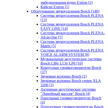
эмбедирования аудио Extron
[2]
Кабели Extron
[1]
Оборудование звукоусиления Bosch
[146]
Система звукоусиления Bosch PLENA
[13]
Система звукоусиления Bosch PLENA
EASY LINE
[14]
Система звукоусиления Bosch PLENA-
All-in-One
[5]
Система звукоусиления Bosch PLENA
Matrix
[5]
Система звукоусиления Bosch PLENA
VOICE ALARM SYSTEM
[8]
Музыкальные акустические системы
Bosch LB6/ LC6/ LP6
[10]
Корпусные громкоговорители Bosch
[37]
Звуковые колонки Bosch
[2]
Звуковые колонки Bosch серии XLA
3200
[3]
Активные акустические системы
"Линейный массив" Bosch
[4]
Панельные громкоговорители Bosch
[4]
Потолочные громкоговорители Bosch