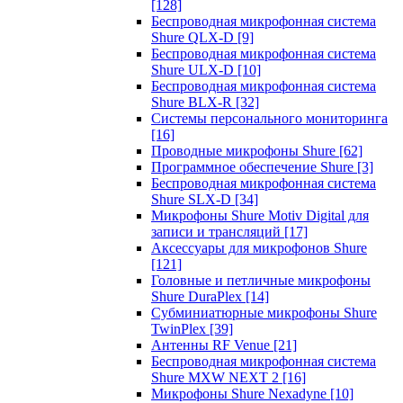
[128]
Беспроводная микрофонная система
Shure QLX-D
[9]
Беспроводная микрофонная система
Shure ULX-D
[10]
Беспроводная микрофонная система
Shure BLX-R
[32]
Системы персонального мониторинга
[16]
Проводные микрофоны Shure
[62]
Программное обеспечение Shure
[3]
Беспроводная микрофонная система
Shure SLX-D
[34]
Микрофоны Shure Motiv Digital для
записи и трансляций
[17]
Аксессуары для микрофонов Shure
[121]
Головные и петличные микрофоны
Shure DuraPlex
[14]
Субминиатюрные микрофоны Shure
TwinPlex
[39]
Антенны RF Venue
[21]
Беспроводная микрофонная система
Shure MXW NEXT 2
[16]
Микрофоны Shure Nexadyne
[10]