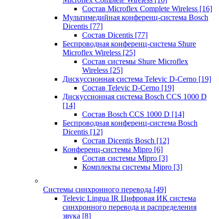
Состав Microflex Complete Wireless
[16]
Мультимедийная конференц-система Bosch
Dicentis
[77]
Состав Dicentis
[77]
Беспроводная конференц-система Shure
Microflex Wireless
[25]
Состав системы Shure Microflex
Wireless
[25]
Дискуссионная система Televic D-Cerno
[19]
Состав Televic D-Cerno
[19]
Дискуссионная система Bosch CCS 1000 D
[14]
Состав Bosch CCS 1000 D
[14]
Беспроводная конференц-система Bosch
Dicentis
[12]
Состав Dicentis Bosch
[12]
Конференц-системы Mipro
[6]
Состав системы Mipro
[3]
Комплекты системы Mipro
[3]
Системы синхронного перевода
[49]
Televic Lingua IR Цифровая ИК система
синхронного перевода и распределения
звука
[8]