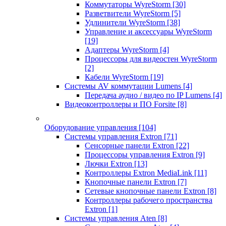
Коммутаторы WyreStorm
[30]
Разветвители WyreStorm
[5]
Удлинители WyreStorm
[38]
Управление и аксессуары WyreStorm
[19]
Адаптеры WyreStorm
[4]
Процессоры для видеостен WyreStorm
[2]
Кабели WyreStorm
[19]
Системы AV коммутации Lumens
[4]
Передача аудио / видео по IP Lumens
[4]
Видеоконтроллеры и ПО Forsite
[8]
Оборудование управления
[104]
Системы управления Extron
[71]
Сенсорные панели Extron
[22]
Процессоры управления Extron
[9]
Лючки Extron
[13]
Контроллеры Extron MediaLink
[11]
Кнопочные панели Extron
[7]
Сетевые кнопочные панели Extron
[8]
Контроллеры рабочего пространства
Extron
[1]
Системы управления Aten
[8]