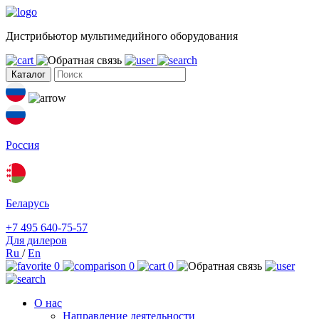
Дистрибьютор мультимедийного оборудования
Каталог
Россия
Беларусь
+7 495 640-75-57
Для дилеров
Ru
/
En
0
0
0
О нас
Направление деятельности