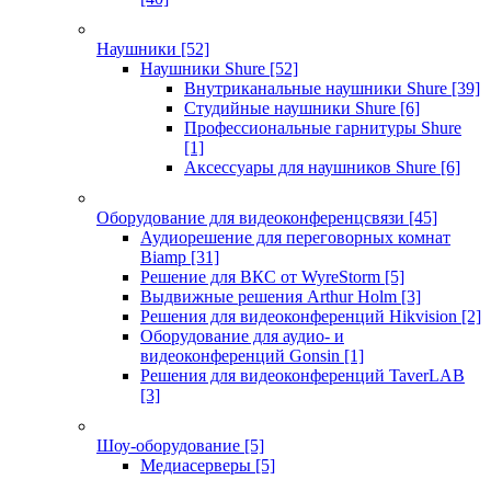
Наушники
[52]
Наушники Shure
[52]
Внутриканальные наушники Shure
[39]
Студийные наушники Shure
[6]
Профессиональные гарнитуры Shure
[1]
Аксессуары для наушников Shure
[6]
Оборудование для видеоконференцсвязи
[45]
Аудиорешение для переговорных комнат
Biamp
[31]
Решение для ВКС от WyreStorm
[5]
Выдвижные решения Arthur Holm
[3]
Решения для видеоконференций Hikvision
[2]
Оборудование для аудио- и
видеоконференций Gonsin
[1]
Решения для видеоконференций TaverLAB
[3]
Шоу-оборудование
[5]
Медиасерверы
[5]