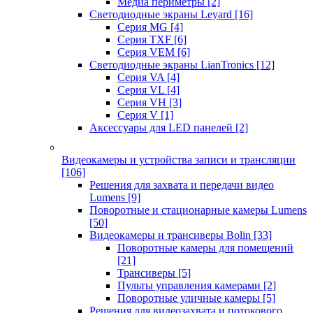
Медиа периметры
[2]
Светодиодные экраны Leyard
[16]
Серия MG
[4]
Серия TXF
[6]
Серия VEM
[6]
Светодиодные экраны LianTronics
[12]
Серия VA
[4]
Серия VL
[4]
Серия VH
[3]
Серия V
[1]
Аксессуары для LED панелей
[2]
Видеокамеры и устройства записи и трансляции
[106]
Решения для захвата и передачи видео
Lumens
[9]
Поворотные и стационарные камеры Lumens
[50]
Видеокамеры и трансиверы Bolin
[33]
Поворотные камеры для помещений
[21]
Трансиверы
[5]
Пульты управления камерами
[2]
Поворотные уличные камеры
[5]
Решения для видеозахвата и потокового