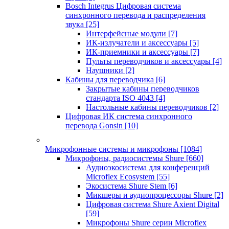
Bosch Integrus Цифровая система
синхронного перевода и распределения
звука
[25]
Интерфейсные модули
[7]
ИК-излучатели и аксессуары
[5]
ИК-приемники и аксессуары
[7]
Пульты переводчиков и аксессуары
[4]
Наушники
[2]
Кабины для переводчика
[6]
Закрытые кабины переводчиков
стандарта ISO 4043
[4]
Настольные кабины переводчиков
[2]
Цифровая ИК система синхронного
перевода Gonsin
[10]
Микрофонные системы и микрофоны
[1084]
Микрофоны, радиосистемы Shure
[660]
Аудиоэкосистема для конференций
Microflex Ecosystem
[55]
Экосистема Shure Stem
[6]
Микшеры и аудиопроцессоры Shure
[2]
Цифровая система Shure Axient Digital
[59]
Микрофоны Shure серии Microflex