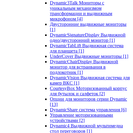
Dynamic3Talk Мониторы с
уникальным механизмом
трансформации и выдвижным
микрофоном
[4]
Двусторонние выдвижные мониторы
[1]
DynamicSignatureDisplay Выдвижной
одно/двусторонний монитор
[1]
DynamicTabLift Выдвижная система
для планшета
[1]
UnderCover Выдвижные мониторы
[1]
DynamicChairDisplay Выдвижной
монитор для встраивания в
подлокотник
[1]
DynamicVision Выдвижная система для
камер ВКС
[1]
CourtesyBox Моторизованный корпус
для бутылок и салфеток
[2]
Опции для мониторов серии Dynamic
[13]
DynamicShare система управления
[6]
Управление моторизованными
устройствами
[2]
Dynamic4 Выдвижной мультимедиа
стол переговоров
[1]