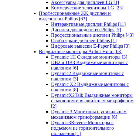
Аксессуары для дисплеев LG
[1]
Коммерческие телевизоры LG
[23]
Профессиональные ЖК дисплеи и
видеостены Philips
[63]
Интерактивные дисплеи Philips
[11]
Дисплеи для видеостен Philips
[5]
Профессиональные дисплеи Philips
[43]
Особо яркие дисплеи Philips
[1]
Цифровые вывески E-Paper Philips
[3]
Выдвижные мониторы Arthur Holm
[63]
Dynamic 1Н Складные мониторы
[3]
DB2 и DB3 Выдвижные мониторы с
наклоном
[6]
Dynamic2 Выдвижные мониторы с
наклоном
[3]
Dynamic X2 Выдвижные мониторы с
наклоном
[8]
DynamicX2Talk Выдвижные мониторы
с наклоном и выдвижным микрофоном
[2]
Dynamic 3 Мониторы с уникальным
механизмом трансформации
[6]
Dynamic3Reverse Мониторы с
подъемом из горизонтального
положения
[1]