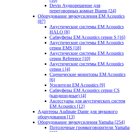
[16]
Devio Аудиорешение для
переговорных комнат Biamp
[24]
Оборудование звукоусиления EM Acoustics
[87]
Акустические системы EM Acoustics
HALO
[8]
Сабвуферы EM Acoustics серии S
[16]
Акустические системы EM Acoustics
серии EMS
[18]
Акустические системы EM Acoustics
серии Reference
[10]
Акустические системы EM Acoustics
серии i
[4]
Сценические мониторы EM Acoustics
[6]
Усилители EM Acoustics
[9]
Сабвуферы EM Acoustics серии CS
(кардиоидные)
[4]
Аксессуары для акустических систем
EM Acoustics
[12]
Адаптеры Audinate Dante для звукового
оборудования
[13]
Оборудование звукоусиления Yamaha
[254]
Потолочные громкоговорители Yamaha