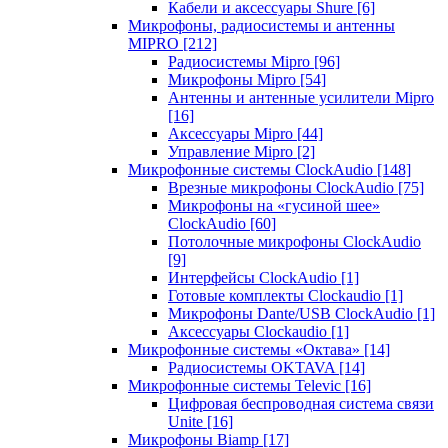
Кабели и аксессуары Shure
[6]
Микрофоны, радиосистемы и антенны
MIPRO
[212]
Радиосистемы Mipro
[96]
Микрофоны Mipro
[54]
Антенны и антенные усилители Mipro
[16]
Аксессуары Mipro
[44]
Управление Mipro
[2]
Микрофонные системы ClockAudio
[148]
Врезные микрофоны ClockAudio
[75]
Микрофоны на «гусиной шее»
ClockAudio
[60]
Потолочные микрофоны ClockAudio
[9]
Интерфейсы ClockAudio
[1]
Готовые комплекты Clockaudio
[1]
Микрофоны Dante/USB ClockAudio
[1]
Аксессуары Clockaudio
[1]
Микрофонные системы «Октава»
[14]
Радиосистемы OKTAVA
[14]
Микрофонные системы Televic
[16]
Цифровая беспроводная система связи
Unite
[16]
Микрофоны Biamp
[17]