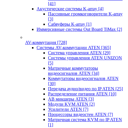
[41]
Акустические системы K-array
[4]
Пассивные громкоговорители K-array
[3]
Сабвуферы K-array
[1]
Иммерсивные системы Out Board TiMax
[2]
AV-коммутация
[728]
Системы AV-коммутации ATEN
[365]
Система управления ATEN
[29]
Системы управления ATEN UNIZON
[5]
Матричные коммутаторы
видеосигналов ATEN
[34]
Коммутаторы видеосигналов ATEN
[30]
Передача аудио/видео по IP ATEN
[25]
Распределение питания ATEN
[10]
АВ микшеры ATEN
[3]
Модули KVM ATEN
[2]
Усилители ATEN
[7]
Процессоры видеостен ATEN
[7]
Матричная система KVM по IP ATEN
[1]