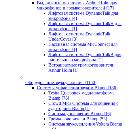
Выдвижные механизмы Arthur Holm для
микрофонов и громкоговорителей
[17]
Лифтовая система DynamicTalk для
микрофона
[4]
Лифтовая система DynamicTalkH для
микрофона
[1]
Лифтовая система DynamicTalk
UnderCover
[3]
Пассивная система MicConnect для
микрофона
[1]
Лифтовая система DynamicTalkB для
настольного микрофона
[1]
Встраиваемые громкоговорители
Arthur Holm
[1]
Оборудование звукоусиления
[1150]
Системы управления звуком Biamp
[186]
Tesira Цифровая медиаплатформа
Biamp
[76]
Crowd Mics Система для общения с
аудиторией Biamp
[1]
Система управления Biamp
[16]
Громкоговорители Biamp
[53]
Система звукоусиления Voltera Biamp