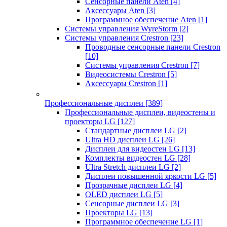
Сенсорные панели Aten
[4]
Аксессуары Aten
[3]
Программное обеспечение Aten
[1]
Системы управления WyreStorm
[2]
Системы управления Crestron
[23]
Проводные сенсорные панели Crestron
[10]
Системы управления Crestron
[7]
Видеосистемы Crestron
[5]
Аксессуары Crestron
[1]
Профессиональные дисплеи
[389]
Профессиональные дисплеи, видеостены и
проекторы LG
[127]
Стандартные дисплеи LG
[2]
Ultra HD дисплеи LG
[26]
Дисплеи для видеостен LG
[13]
Комплекты видеостен LG
[28]
Ultra Stretch дисплеи LG
[2]
Дисплеи повышенной яркости LG
[5]
Прозрачные дисплеи LG
[4]
OLED дисплеи LG
[5]
Сенсорные дисплеи LG
[3]
Проекторы LG
[13]
Программное обеспечение LG
[1]