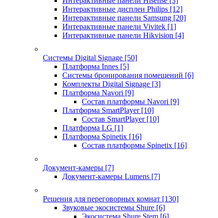
Интерактивные панели Hisense
[3]
Интерактивные дисплеи Philips
[12]
Интерактивные панели Samsung
[20]
Интерактивные панели Vivitek
[1]
Интерактивные панели Hikvision
[4]
Системы Digital Signage
[50]
Платформа Innes
[5]
Системы бронирования помещений
[6]
Комплекты Digital Signage
[3]
Платформа Navori
[9]
Состав платформы Navori
[9]
Платформа SmartPlayer
[10]
Состав SmartPlayer
[10]
Платформа LG
[1]
Платформа Spinetix
[16]
Состав платформы Spinetix
[16]
Документ-камеры
[7]
Документ-камеры Lumens
[7]
Решения для переговорных комнат
[130]
Звуковые экосистемы Shure
[6]
Экосистема Shure Stem
[6]