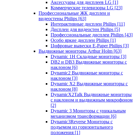
Аксессуары для дисплеев LG
[1]
Коммерческие телевизоры LG
[23]
Профессиональные ЖК дисплеи и
видеостены Philips
[63]
Интерактивные дисплеи Philips
[11]
Дисплеи для видеостен Philips
[5]
Профессиональные дисплеи Philips
[43]
Особо яркие дисплеи Philips
[1]
Цифровые вывески E-Paper Philips
[3]
Выдвижные мониторы Arthur Holm
[63]
Dynamic 1Н Складные мониторы
[3]
DB2 и DB3 Выдвижные мониторы с
наклоном
[6]
Dynamic2 Выдвижные мониторы с
наклоном
[3]
Dynamic X2 Выдвижные мониторы с
наклоном
[8]
DynamicX2Talk Выдвижные мониторы
с наклоном и выдвижным микрофоном
[2]
Dynamic 3 Мониторы с уникальным
механизмом трансформации
[6]
Dynamic3Reverse Мониторы с
подъемом из горизонтального
положения
[1]