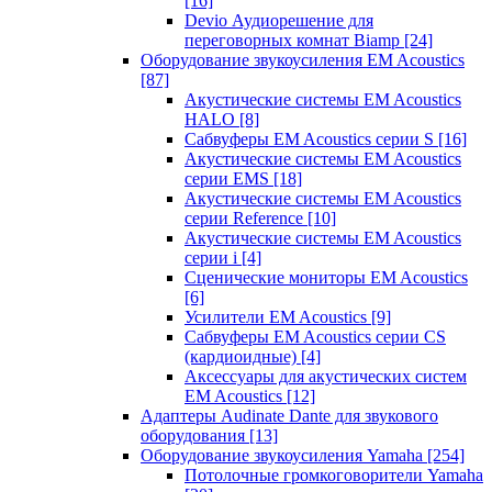
[16]
Devio Аудиорешение для
переговорных комнат Biamp
[24]
Оборудование звукоусиления EM Acoustics
[87]
Акустические системы EM Acoustics
HALO
[8]
Сабвуферы EM Acoustics серии S
[16]
Акустические системы EM Acoustics
серии EMS
[18]
Акустические системы EM Acoustics
серии Reference
[10]
Акустические системы EM Acoustics
серии i
[4]
Сценические мониторы EM Acoustics
[6]
Усилители EM Acoustics
[9]
Сабвуферы EM Acoustics серии CS
(кардиоидные)
[4]
Аксессуары для акустических систем
EM Acoustics
[12]
Адаптеры Audinate Dante для звукового
оборудования
[13]
Оборудование звукоусиления Yamaha
[254]
Потолочные громкоговорители Yamaha