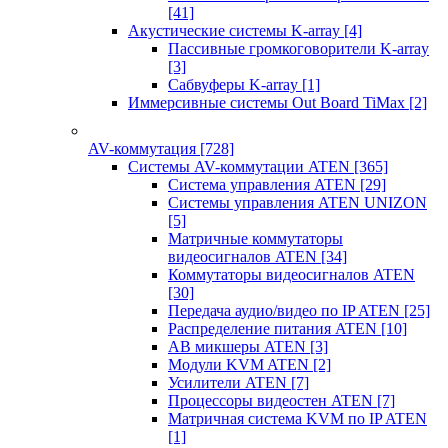
[41]
Акустические системы K-array
[4]
Пассивные громкоговорители K-array
[3]
Сабвуферы K-array
[1]
Иммерсивные системы Out Board TiMax
[2]
AV-коммутация
[728]
Системы AV-коммутации ATEN
[365]
Система управления ATEN
[29]
Системы управления ATEN UNIZON
[5]
Матричные коммутаторы
видеосигналов ATEN
[34]
Коммутаторы видеосигналов ATEN
[30]
Передача аудио/видео по IP ATEN
[25]
Распределение питания ATEN
[10]
АВ микшеры ATEN
[3]
Модули KVM ATEN
[2]
Усилители ATEN
[7]
Процессоры видеостен ATEN
[7]
Матричная система KVM по IP ATEN
[1]