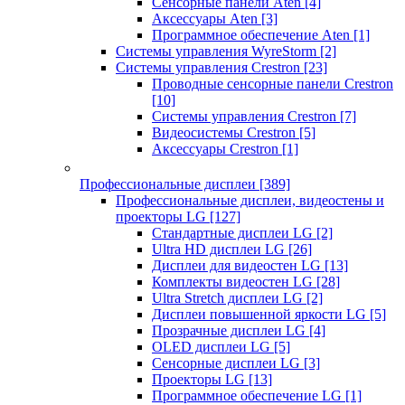
Сенсорные панели Aten
[4]
Аксессуары Aten
[3]
Программное обеспечение Aten
[1]
Системы управления WyreStorm
[2]
Системы управления Crestron
[23]
Проводные сенсорные панели Crestron
[10]
Системы управления Crestron
[7]
Видеосистемы Crestron
[5]
Аксессуары Crestron
[1]
Профессиональные дисплеи
[389]
Профессиональные дисплеи, видеостены и
проекторы LG
[127]
Стандартные дисплеи LG
[2]
Ultra HD дисплеи LG
[26]
Дисплеи для видеостен LG
[13]
Комплекты видеостен LG
[28]
Ultra Stretch дисплеи LG
[2]
Дисплеи повышенной яркости LG
[5]
Прозрачные дисплеи LG
[4]
OLED дисплеи LG
[5]
Сенсорные дисплеи LG
[3]
Проекторы LG
[13]
Программное обеспечение LG
[1]