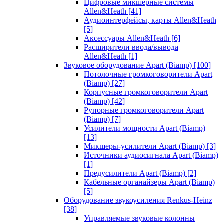
Цифровые микшерные системы
Allen&Heath
[41]
Аудиоинтерфейсы, карты Allen&Heath
[5]
Аксессуары Allen&Heath
[6]
Расширители ввода/вывода
Allen&Heath
[1]
Звуковое оборудование Apart (Biamp)
[100]
Потолочные громкоговорители Apart
(Biamp)
[27]
Корпусные громкоговорители Apart
(Biamp)
[42]
Рупорные громкоговорители Apart
(Biamp)
[7]
Усилители мощности Apart (Biamp)
[13]
Микшеры-усилители Apart (Biamp)
[3]
Источники аудиосигнала Apart (Biamp)
[1]
Предусилители Apart (Biamp)
[2]
Кабельные органайзеры Apart (Biamp)
[5]
Оборудование звукоусиления Renkus-Heinz
[38]
Управляемые звуковые колонны