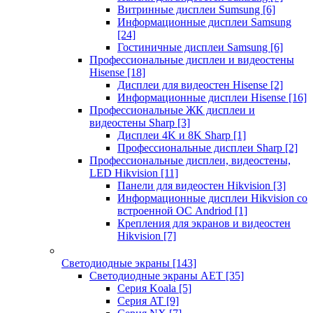
Витринные дисплеи Sumsung
[6]
Информационные дисплеи Samsung
[24]
Гостиничные дисплеи Samsung
[6]
Профессиональные дисплеи и видеостены
Hisense
[18]
Дисплеи для видеостен Hisense
[2]
Информационные дисплеи Hisense
[16]
Профессиональные ЖК дисплеи и
видеостены Sharp
[3]
Дисплеи 4K и 8K Sharp
[1]
Профессиональные дисплеи Sharp
[2]
Профессиональные дисплеи, видеостены,
LED Hikvision
[11]
Панели для видеостен Hikvision
[3]
Информационные дисплеи Hikvision со
встроенной ОС Andriod
[1]
Крепления для экранов и видеостен
Hikvision
[7]
Светодиодные экраны
[143]
Светодиодные экраны AET
[35]
Cерия Koala
[5]
Серия AT
[9]