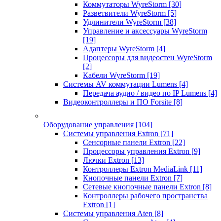
Коммутаторы WyreStorm
[30]
Разветвители WyreStorm
[5]
Удлинители WyreStorm
[38]
Управление и аксессуары WyreStorm
[19]
Адаптеры WyreStorm
[4]
Процессоры для видеостен WyreStorm
[2]
Кабели WyreStorm
[19]
Системы AV коммутации Lumens
[4]
Передача аудио / видео по IP Lumens
[4]
Видеоконтроллеры и ПО Forsite
[8]
Оборудование управления
[104]
Системы управления Extron
[71]
Сенсорные панели Extron
[22]
Процессоры управления Extron
[9]
Лючки Extron
[13]
Контроллеры Extron MediaLink
[11]
Кнопочные панели Extron
[7]
Сетевые кнопочные панели Extron
[8]
Контроллеры рабочего пространства
Extron
[1]
Системы управления Aten
[8]