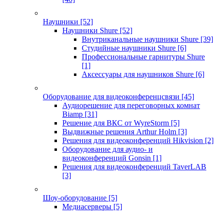
Наушники
[52]
Наушники Shure
[52]
Внутриканальные наушники Shure
[39]
Студийные наушники Shure
[6]
Профессиональные гарнитуры Shure
[1]
Аксессуары для наушников Shure
[6]
Оборудование для видеоконференцсвязи
[45]
Аудиорешение для переговорных комнат
Biamp
[31]
Решение для ВКС от WyreStorm
[5]
Выдвижные решения Arthur Holm
[3]
Решения для видеоконференций Hikvision
[2]
Оборудование для аудио- и
видеоконференций Gonsin
[1]
Решения для видеоконференций TaverLAB
[3]
Шоу-оборудование
[5]
Медиасерверы
[5]