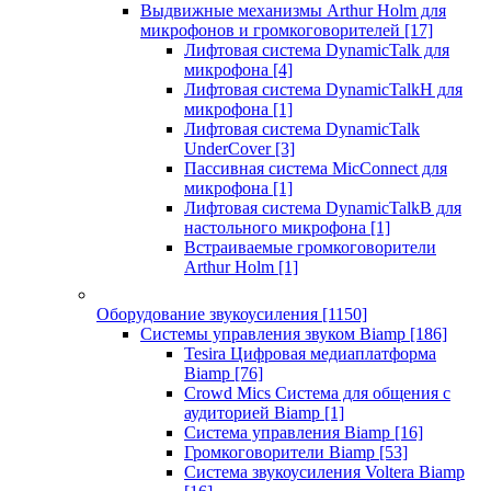
Выдвижные механизмы Arthur Holm для
микрофонов и громкоговорителей
[17]
Лифтовая система DynamicTalk для
микрофона
[4]
Лифтовая система DynamicTalkH для
микрофона
[1]
Лифтовая система DynamicTalk
UnderCover
[3]
Пассивная система MicConnect для
микрофона
[1]
Лифтовая система DynamicTalkB для
настольного микрофона
[1]
Встраиваемые громкоговорители
Arthur Holm
[1]
Оборудование звукоусиления
[1150]
Системы управления звуком Biamp
[186]
Tesira Цифровая медиаплатформа
Biamp
[76]
Crowd Mics Система для общения с
аудиторией Biamp
[1]
Система управления Biamp
[16]
Громкоговорители Biamp
[53]
Система звукоусиления Voltera Biamp