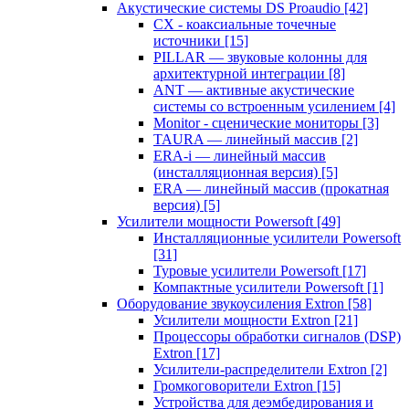
Акустические системы DS Proaudio
[42]
CX - коаксиальные точечные
источники
[15]
PILLAR — звуковые колонны для
архитектурной интеграции
[8]
ANT — активные акустические
системы со встроенным усилением
[4]
Monitor - сценические мониторы
[3]
TAURA — линейный массив
[2]
ERA-i — линейный массив
(инсталляционная версия)
[5]
ERA — линейный массив (прокатная
версия)
[5]
Усилители мощности Powersoft
[49]
Инсталляционные усилители Powersoft
[31]
Туровые усилители Powersoft
[17]
Компактные усилители Powersoft
[1]
Оборудование звукоусиления Extron
[58]
Усилители мощности Extron
[21]
Процессоры обработки сигналов (DSP)
Extron
[17]
Усилители-распределители Extron
[2]
Громкоговорители Extron
[15]
Устройства для деэмбедирования и