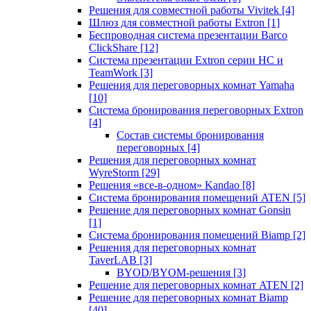
Решения для совместной работы Vivitek
[4]
Шлюз для совместной работы Extron
[1]
Беспроводная система презентации Barco
ClickShare
[12]
Система презентации Extron серии HC и
TeamWork
[3]
Решения для переговорных комнат Yamaha
[10]
Система бронирования переговорных Extron
[4]
Состав системы бронирования
переговорных
[4]
Решения для переговорных комнат
WyreStorm
[29]
Решения «все-в-одном» Kandao
[8]
Система бронирования помещений ATEN
[5]
Решение для переговорных комнат Gonsin
[1]
Система бронирования помещений Biamp
[2]
Решения для переговорных комнат
TaverLAB
[3]
BYOD/BYOM-решения
[3]
Решение для переговорных комнат ATEN
[2]
Решение для переговорных комнат Biamp
[40]