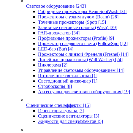
Световое оборудование
[243]
Гибридные прожекторы BeamSpotWash
[31]
Прожекторы с узким лучом (Beam)
[26]
Точечные прожекторы (Spot)
[15]
Заливные световые головы (Wash)
[39]
PAR-прожектор
[34]
Профильные прожекторы (Profile)
[9]
Прожектор следящего света (FollowSpot)
[2]
LED-бар (Bar)
[4]
Прожекторы с линзой Френеля (Fresnel)
[14]
Линейные прожекторы (Wall Washer)
[24]
Циклорама
[2]
Управление световым оборудованием
[14]
Потолочные светильники
[1]
Светодиодный диско-шар
[1]
Стробоскопы
[8]
Аксессуары для светового оборудования
[19]
Сценические спецэффекты
[15]
Генераторы тумана
[7]
Сценические вентиляторы
[3]
Жидкости для спецэффектов
[5]