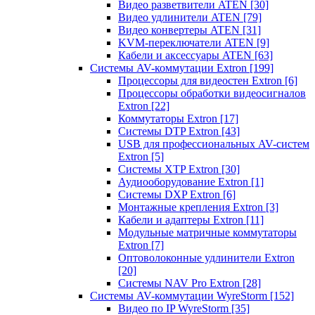
Видео разветвители ATEN
[30]
Видео удлинители ATEN
[79]
Видео конвертеры ATEN
[31]
KVM-переключатели ATEN
[9]
Кабели и аксессуары ATEN
[63]
Системы AV-коммутации Extron
[199]
Процессоры для видеостен Extron
[6]
Процессоры обработки видеосигналов
Extron
[22]
Коммутаторы Extron
[17]
Системы DTP Extron
[43]
USB для профессиональных AV-систем
Extron
[5]
Системы XTP Extron
[30]
Аудиооборудование Extron
[1]
Системы DXP Extron
[6]
Монтажные крепления Extron
[3]
Кабели и адаптеры Extron
[11]
Модульные матричные коммутаторы
Extron
[7]
Оптоволоконные удлинители Extron
[20]
Системы NAV Pro Extron
[28]
Системы AV-коммутации WyreStorm
[152]
Видео по IP WyreStorm
[35]