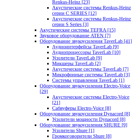
Renkus-Heinz
[23]
Акустические системы Renkus-Heinz
серии C SERIES
[12]
Акустические системы Renkus-Heinz
серии S Series
[3]
Акустические системы TEFRA
[15]
Звуковое оборудование ATEN
[7]
Оборудование звукоусиления TaverLab
[41]
Аудиоинтерфейсы TaverLab
[9]
Аудиопроцессоры TaverLab
[10]
Усилители TaverLab
[9]
Микшеры TaverLab
[2]
Акустические системы TaverLab
[7]
Микрофонные системы TaverLab
[3]
Системы управления TaverLab
[1]
Оборудование звукоусиления Electro-Voice
[29]
Акустические системы Electro-Voice
[21]
Сабвуферы Electro-Voice
[8]
Оборудование звукоусиления Dynacord
[8]
Усилители мощности Dynacord
[8]
Оборудование звукоусиления SHURE
[9]
Усилители Shure
[1]
Громкоговорители Shure
[8]