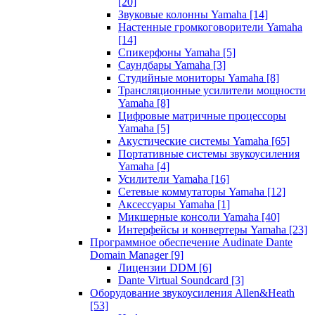
[20]
Звуковые колонны Yamaha
[14]
Настенные громкоговорители Yamaha
[14]
Спикерфоны Yamaha
[5]
Саундбары Yamaha
[3]
Студийные мониторы Yamaha
[8]
Трансляционные усилители мощности
Yamaha
[8]
Цифровые матричные процессоры
Yamaha
[5]
Акустические системы Yamaha
[65]
Портативные системы звукоусиления
Yamaha
[4]
Усилители Yamaha
[16]
Сетевые коммутаторы Yamaha
[12]
Аксессуары Yamaha
[1]
Микшерные консоли Yamaha
[40]
Интерфейсы и конвертеры Yamaha
[23]
Программное обеспечение Audinate Dante
Domain Manager
[9]
Лицензии DDM
[6]
Dante Virtual Soundcard
[3]
Оборудование звукоусиления Allen&Heath
[53]