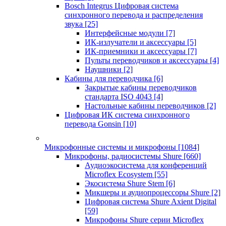
Bosch Integrus Цифровая система
синхронного перевода и распределения
звука
[25]
Интерфейсные модули
[7]
ИК-излучатели и аксессуары
[5]
ИК-приемники и аксессуары
[7]
Пульты переводчиков и аксессуары
[4]
Наушники
[2]
Кабины для переводчика
[6]
Закрытые кабины переводчиков
стандарта ISO 4043
[4]
Настольные кабины переводчиков
[2]
Цифровая ИК система синхронного
перевода Gonsin
[10]
Микрофонные системы и микрофоны
[1084]
Микрофоны, радиосистемы Shure
[660]
Аудиоэкосистема для конференций
Microflex Ecosystem
[55]
Экосистема Shure Stem
[6]
Микшеры и аудиопроцессоры Shure
[2]
Цифровая система Shure Axient Digital
[59]
Микрофоны Shure серии Microflex