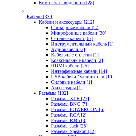
Комплекты видеостен
[28]
Кабели
[339]
Кабели и аксессуары
[212]
Спикерные кабели
[57]
Микрофонные кабели
[30]
Сетевые кабели
[67]
Инструментальный кабель
[1]
Аудиокабели
[3]
Кабельные оплетки
[1]
Коаксиальные кабели
[2]
HDMI кабели
[25]
Интерфейсные кабели
[14]
USB кабели / удлинители
[10]
Силовые кабели
[1]
Аксессуары
[1]
Разъёмы
[102]
Разъёмы XLR
[27]
Разъёмы BNC
[7]
Разъёмы POWERCON
[6]
Разъёмы RCA
[2]
Разъёмы RJ45
[3]
Разъёмы Jack
[25]
Разъёмы Speakon
[32]