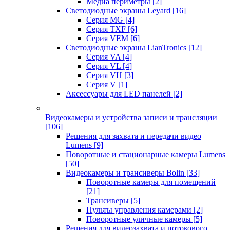
Медиа периметры
[2]
Светодиодные экраны Leyard
[16]
Серия MG
[4]
Серия TXF
[6]
Серия VEM
[6]
Светодиодные экраны LianTronics
[12]
Серия VA
[4]
Серия VL
[4]
Серия VH
[3]
Серия V
[1]
Аксессуары для LED панелей
[2]
Видеокамеры и устройства записи и трансляции
[106]
Решения для захвата и передачи видео
Lumens
[9]
Поворотные и стационарные камеры Lumens
[50]
Видеокамеры и трансиверы Bolin
[33]
Поворотные камеры для помещений
[21]
Трансиверы
[5]
Пульты управления камерами
[2]
Поворотные уличные камеры
[5]
Решения для видеозахвата и потокового