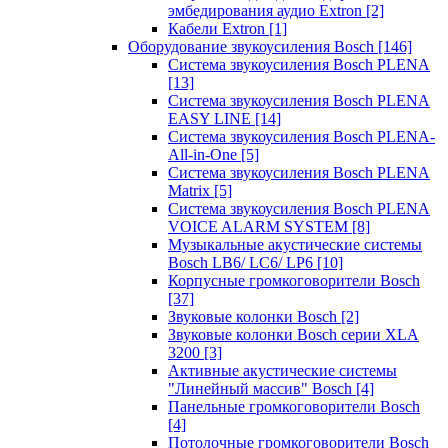
эмбедирования аудио Extron
[2]
Кабели Extron
[1]
Оборудование звукоусиления Bosch
[146]
Система звукоусиления Bosch PLENA
[13]
Система звукоусиления Bosch PLENA
EASY LINE
[14]
Система звукоусиления Bosch PLENA-
All-in-One
[5]
Система звукоусиления Bosch PLENA
Matrix
[5]
Система звукоусиления Bosch PLENA
VOICE ALARM SYSTEM
[8]
Музыкальные акустические системы
Bosch LB6/ LC6/ LP6
[10]
Корпусные громкоговорители Bosch
[37]
Звуковые колонки Bosch
[2]
Звуковые колонки Bosch серии XLA
3200
[3]
Активные акустические системы
"Линейный массив" Bosch
[4]
Панельные громкоговорители Bosch
[4]
Потолочные громкоговорители Bosch