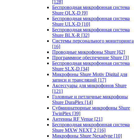
[128]
Беспроводная микрофонная система
Shure QLX-D
[9]
Беспроводная микрофонная система
Shure ULX-D
[10]
Беспроводная микрофонная система
Shure BLX-R
[32]
Системы персонального мониторинга
[16]
Проводные микрофоны Shure
[62]
Программное обеспечение Shure
[3]
Беспроводная микрофонная система
Shure SLX-D
[34]
Микрофоны Shure Motiv Digital для
записи и трансляций
[17]
Аксессуары для микрофонов Shure
[121]
Головные и петличные микрофоны
Shure DuraPlex
[14]
Субминиатюрные микрофоны Shure
TwinPlex
[39]
Антенны RF Venue
[21]
Беспроводная микрофонная система
Shure MXW NEXT 2
[16]
Микрофоны Shure Nexadyne
[10]