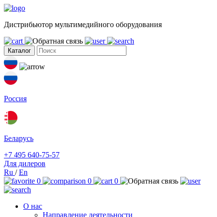
Дистрибьютор мультимедийного оборудования
Каталог
Россия
Беларусь
+7 495 640-75-57
Для дилеров
Ru
/
En
0
0
0
О нас
Направление деятельности