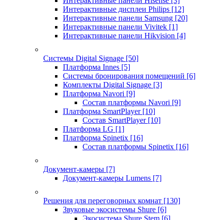
Интерактивные панели Hisense
[3]
Интерактивные дисплеи Philips
[12]
Интерактивные панели Samsung
[20]
Интерактивные панели Vivitek
[1]
Интерактивные панели Hikvision
[4]
Системы Digital Signage
[50]
Платформа Innes
[5]
Системы бронирования помещений
[6]
Комплекты Digital Signage
[3]
Платформа Navori
[9]
Состав платформы Navori
[9]
Платформа SmartPlayer
[10]
Состав SmartPlayer
[10]
Платформа LG
[1]
Платформа Spinetix
[16]
Состав платформы Spinetix
[16]
Документ-камеры
[7]
Документ-камеры Lumens
[7]
Решения для переговорных комнат
[130]
Звуковые экосистемы Shure
[6]
Экосистема Shure Stem
[6]