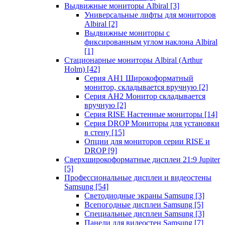
Выдвижные мониторы Albiral
[3]
Универсальные лифты для мониторов
Albiral
[2]
Выдвижные мониторы с
фиксированным углом наклона Albiral
[1]
Стационарные мониторы Albiral (Arthur
Holm)
[42]
Серия AH1 Широкоформатный
монитор, складывается вручную
[2]
Серия AH2 Монитор складывается
вручную
[2]
Серия RISE Настенные мониторы
[14]
Серия DROP Мониторы для установки
в стену
[15]
Опции для мониторов серии RISE и
DROP
[9]
Сверхширокоформатные дисплеи 21:9 Jupiter
[5]
Профессиональные дисплеи и видеостены
Samsung
[54]
Светодиодные экраны Samsung
[3]
Всепогодные дисплеи Samsung
[5]
Специальные дисплеи Samsung
[3]
Панели для видеостен Samsung
[7]