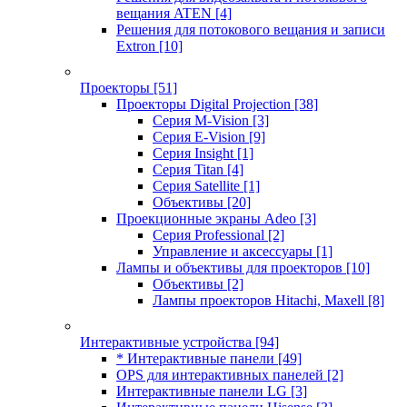
вещания ATEN
[4]
Решения для потокового вещания и записи
Extron
[10]
Проекторы
[51]
Проекторы Digital Projection
[38]
Серия M-Vision
[3]
Серия E-Vision
[9]
Серия Insight
[1]
Серия Titan
[4]
Серия Satellite
[1]
Объективы
[20]
Проекционные экраны Adeo
[3]
Серия Professional
[2]
Управление и аксессуары
[1]
Лампы и объективы для проекторов
[10]
Объективы
[2]
Лампы проекторов Hitachi, Maxell
[8]
Интерактивные устройства
[94]
* Интерактивные панели
[49]
OPS для интерактивных панелей
[2]
Интерактивные панели LG
[3]