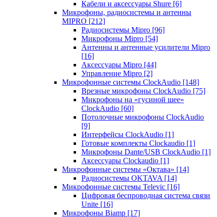
Кабели и аксессуары Shure
[6]
Микрофоны, радиосистемы и антенны
MIPRO
[212]
Радиосистемы Mipro
[96]
Микрофоны Mipro
[54]
Антенны и антенные усилители Mipro
[16]
Аксессуары Mipro
[44]
Управление Mipro
[2]
Микрофонные системы ClockAudio
[148]
Врезные микрофоны ClockAudio
[75]
Микрофоны на «гусиной шее»
ClockAudio
[60]
Потолочные микрофоны ClockAudio
[9]
Интерфейсы ClockAudio
[1]
Готовые комплекты Clockaudio
[1]
Микрофоны Dante/USB ClockAudio
[1]
Аксессуары Clockaudio
[1]
Микрофонные системы «Октава»
[14]
Радиосистемы OKTAVA
[14]
Микрофонные системы Televic
[16]
Цифровая беспроводная система связи
Unite
[16]
Микрофоны Biamp
[17]