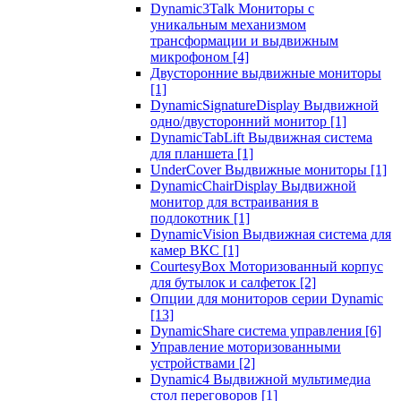
Dynamic3Talk Мониторы с
уникальным механизмом
трансформации и выдвижным
микрофоном
[4]
Двусторонние выдвижные мониторы
[1]
DynamicSignatureDisplay Выдвижной
одно/двусторонний монитор
[1]
DynamicTabLift Выдвижная система
для планшета
[1]
UnderCover Выдвижные мониторы
[1]
DynamicChairDisplay Выдвижной
монитор для встраивания в
подлокотник
[1]
DynamicVision Выдвижная система для
камер ВКС
[1]
CourtesyBox Моторизованный корпус
для бутылок и салфеток
[2]
Опции для мониторов серии Dynamic
[13]
DynamicShare система управления
[6]
Управление моторизованными
устройствами
[2]
Dynamic4 Выдвижной мультимедиа
стол переговоров
[1]