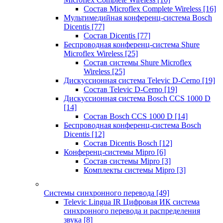
Состав Microflex Complete Wireless
[16]
Мультимедийная конференц-система Bosch
Dicentis
[77]
Состав Dicentis
[77]
Беспроводная конференц-система Shure
Microflex Wireless
[25]
Состав системы Shure Microflex
Wireless
[25]
Дискуссионная система Televic D-Cerno
[19]
Состав Televic D-Cerno
[19]
Дискуссионная система Bosch CCS 1000 D
[14]
Состав Bosch CCS 1000 D
[14]
Беспроводная конференц-система Bosch
Dicentis
[12]
Состав Dicentis Bosch
[12]
Конференц-системы Mipro
[6]
Состав системы Mipro
[3]
Комплекты системы Mipro
[3]
Системы синхронного перевода
[49]
Televic Lingua IR Цифровая ИК система
синхронного перевода и распределения
звука
[8]