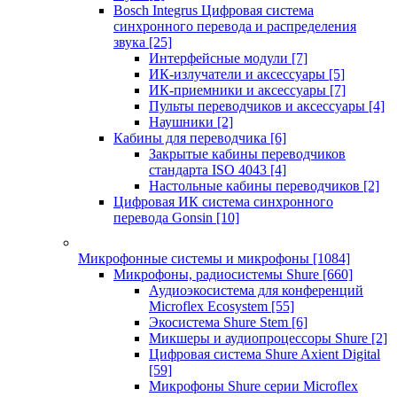
Bosch Integrus Цифровая система
синхронного перевода и распределения
звука
[25]
Интерфейсные модули
[7]
ИК-излучатели и аксессуары
[5]
ИК-приемники и аксессуары
[7]
Пульты переводчиков и аксессуары
[4]
Наушники
[2]
Кабины для переводчика
[6]
Закрытые кабины переводчиков
стандарта ISO 4043
[4]
Настольные кабины переводчиков
[2]
Цифровая ИК система синхронного
перевода Gonsin
[10]
Микрофонные системы и микрофоны
[1084]
Микрофоны, радиосистемы Shure
[660]
Аудиоэкосистема для конференций
Microflex Ecosystem
[55]
Экосистема Shure Stem
[6]
Микшеры и аудиопроцессоры Shure
[2]
Цифровая система Shure Axient Digital
[59]
Микрофоны Shure серии Microflex