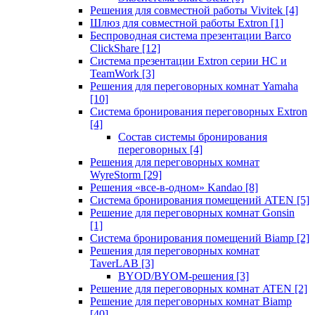
Решения для совместной работы Vivitek
[4]
Шлюз для совместной работы Extron
[1]
Беспроводная система презентации Barco
ClickShare
[12]
Система презентации Extron серии HC и
TeamWork
[3]
Решения для переговорных комнат Yamaha
[10]
Система бронирования переговорных Extron
[4]
Состав системы бронирования
переговорных
[4]
Решения для переговорных комнат
WyreStorm
[29]
Решения «все-в-одном» Kandao
[8]
Система бронирования помещений ATEN
[5]
Решение для переговорных комнат Gonsin
[1]
Система бронирования помещений Biamp
[2]
Решения для переговорных комнат
TaverLAB
[3]
BYOD/BYOM-решения
[3]
Решение для переговорных комнат ATEN
[2]
Решение для переговорных комнат Biamp
[40]