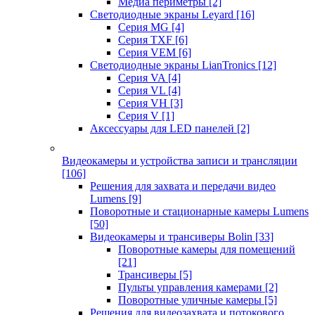
Медиа периметры
[2]
Светодиодные экраны Leyard
[16]
Серия MG
[4]
Серия TXF
[6]
Серия VEM
[6]
Светодиодные экраны LianTronics
[12]
Серия VA
[4]
Серия VL
[4]
Серия VH
[3]
Серия V
[1]
Аксессуары для LED панелей
[2]
Видеокамеры и устройства записи и трансляции
[106]
Решения для захвата и передачи видео
Lumens
[9]
Поворотные и стационарные камеры Lumens
[50]
Видеокамеры и трансиверы Bolin
[33]
Поворотные камеры для помещений
[21]
Трансиверы
[5]
Пульты управления камерами
[2]
Поворотные уличные камеры
[5]
Решения для видеозахвата и потокового