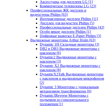
Аксессуары для дисплеев LG
[1]
Коммерческие телевизоры LG
[23]
Профессиональные ЖК дисплеи и
видеостены Philips
[63]
Интерактивные дисплеи Philips
[11]
Дисплеи для видеостен Philips
[5]
Профессиональные дисплеи Philips
[43]
Особо яркие дисплеи Philips
[1]
Цифровые вывески E-Paper Philips
[3]
Выдвижные мониторы Arthur Holm
[63]
Dynamic 1Н Складные мониторы
[3]
DB2 и DB3 Выдвижные мониторы с
наклоном
[6]
Dynamic2 Выдвижные мониторы с
наклоном
[3]
Dynamic X2 Выдвижные мониторы с
наклоном
[8]
DynamicX2Talk Выдвижные мониторы
с наклоном и выдвижным микрофоном
[2]
Dynamic 3 Мониторы с уникальным
механизмом трансформации
[6]
Dynamic3Reverse Мониторы с
подъемом из горизонтального
положения
[1]