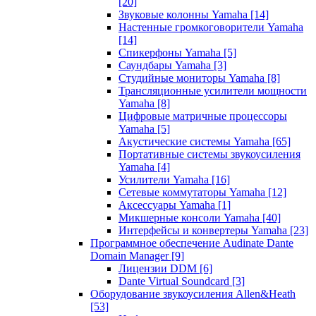
[20]
Звуковые колонны Yamaha
[14]
Настенные громкоговорители Yamaha
[14]
Спикерфоны Yamaha
[5]
Саундбары Yamaha
[3]
Студийные мониторы Yamaha
[8]
Трансляционные усилители мощности
Yamaha
[8]
Цифровые матричные процессоры
Yamaha
[5]
Акустические системы Yamaha
[65]
Портативные системы звукоусиления
Yamaha
[4]
Усилители Yamaha
[16]
Сетевые коммутаторы Yamaha
[12]
Аксессуары Yamaha
[1]
Микшерные консоли Yamaha
[40]
Интерфейсы и конвертеры Yamaha
[23]
Программное обеспечение Audinate Dante
Domain Manager
[9]
Лицензии DDM
[6]
Dante Virtual Soundcard
[3]
Оборудование звукоусиления Allen&Heath
[53]