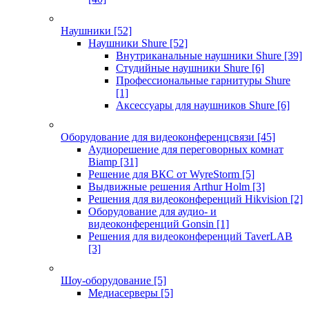
Наушники
[52]
Наушники Shure
[52]
Внутриканальные наушники Shure
[39]
Студийные наушники Shure
[6]
Профессиональные гарнитуры Shure
[1]
Аксессуары для наушников Shure
[6]
Оборудование для видеоконференцсвязи
[45]
Аудиорешение для переговорных комнат
Biamp
[31]
Решение для ВКС от WyreStorm
[5]
Выдвижные решения Arthur Holm
[3]
Решения для видеоконференций Hikvision
[2]
Оборудование для аудио- и
видеоконференций Gonsin
[1]
Решения для видеоконференций TaverLAB
[3]
Шоу-оборудование
[5]
Медиасерверы
[5]