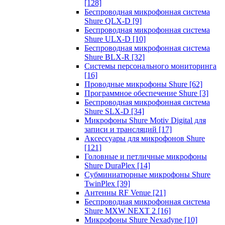
[128]
Беспроводная микрофонная система
Shure QLX-D
[9]
Беспроводная микрофонная система
Shure ULX-D
[10]
Беспроводная микрофонная система
Shure BLX-R
[32]
Системы персонального мониторинга
[16]
Проводные микрофоны Shure
[62]
Программное обеспечение Shure
[3]
Беспроводная микрофонная система
Shure SLX-D
[34]
Микрофоны Shure Motiv Digital для
записи и трансляций
[17]
Аксессуары для микрофонов Shure
[121]
Головные и петличные микрофоны
Shure DuraPlex
[14]
Субминиатюрные микрофоны Shure
TwinPlex
[39]
Антенны RF Venue
[21]
Беспроводная микрофонная система
Shure MXW NEXT 2
[16]
Микрофоны Shure Nexadyne
[10]