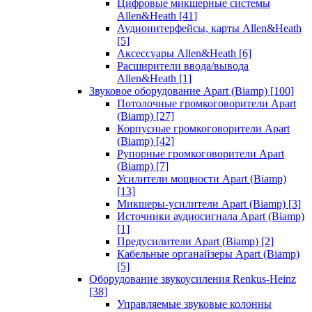
Цифровые микшерные системы
Allen&Heath
[41]
Аудиоинтерфейсы, карты Allen&Heath
[5]
Аксессуары Allen&Heath
[6]
Расширители ввода/вывода
Allen&Heath
[1]
Звуковое оборудование Apart (Biamp)
[100]
Потолочные громкоговорители Apart
(Biamp)
[27]
Корпусные громкоговорители Apart
(Biamp)
[42]
Рупорные громкоговорители Apart
(Biamp)
[7]
Усилители мощности Apart (Biamp)
[13]
Микшеры-усилители Apart (Biamp)
[3]
Источники аудиосигнала Apart (Biamp)
[1]
Предусилители Apart (Biamp)
[2]
Кабельные органайзеры Apart (Biamp)
[5]
Оборудование звукоусиления Renkus-Heinz
[38]
Управляемые звуковые колонны