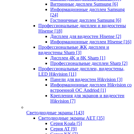
Витринные дисплеи Sumsung
[6]
Информационные дисплеи Samsung
[24]
Гостиничные дисплеи Samsung
[6]
Профессиональные дисплеи и видеостены
Hisense
[18]
Дисплеи для видеостен Hisense
[2]
Информационные дисплеи Hisense
[16]
Профессиональные ЖК дисплеи и
видеостены Sharp
[3]
Дисплеи 4K и 8K Sharp
[1]
Профессиональные дисплеи Sharp
[2]
Профессиональные дисплеи, видеостены,
LED Hikvision
[11]
Панели для видеостен Hikvision
[3]
Информационные дисплеи Hikvision со
встроенной ОС Andriod
[1]
Крепления для экранов и видеостен
Hikvision
[7]
Светодиодные экраны
[143]
Светодиодные экраны AET
[35]
Cерия Koala
[5]
Серия AT
[9]