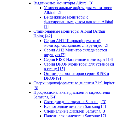
Выдвижные мониторы Albiral
[3]
Универсальные лифты для мониторов
Albiral
[2]
Выдвижные мониторы с
фиксированным углом наклона Albiral
[1]
Стационарные мониторы Albiral (Arthur
Holm)
[42]
Серия AH1 Широкоформатный
монитор, складывается вручную
[2]
Серия AH2 Монитор складывается
вручную
[2]
Серия RISE Настенные мониторы
[14]
Серия DROP Мониторы для установки
в стену
[15]
Опции для мониторов серии RISE и
DROP
[9]
Сверхширокоформатные дисплеи 21:9 Jupiter
[5]
Профессиональные дисплеи и видеостены
Samsung
[54]
Светодиодные экраны Samsung
[3]
Всепогодные дисплеи Samsung
[5]
Специальные дисплеи Samsung
[3]
Панели для видеостен Samsung
[7]