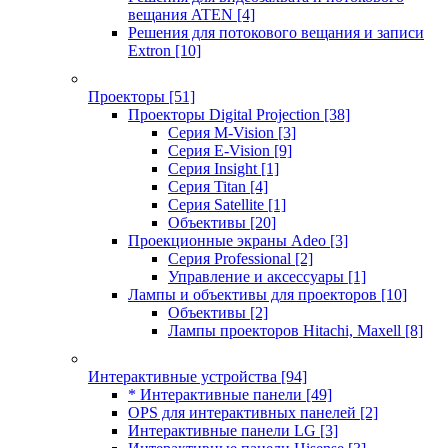
вещания ATEN
[4]
Решения для потокового вещания и записи
Extron
[10]
Проекторы
[51]
Проекторы Digital Projection
[38]
Серия M-Vision
[3]
Серия E-Vision
[9]
Серия Insight
[1]
Серия Titan
[4]
Серия Satellite
[1]
Объективы
[20]
Проекционные экраны Adeo
[3]
Серия Professional
[2]
Управление и аксессуары
[1]
Лампы и объективы для проекторов
[10]
Объективы
[2]
Лампы проекторов Hitachi, Maxell
[8]
Интерактивные устройства
[94]
* Интерактивные панели
[49]
OPS для интерактивных панелей
[2]
Интерактивные панели LG
[3]