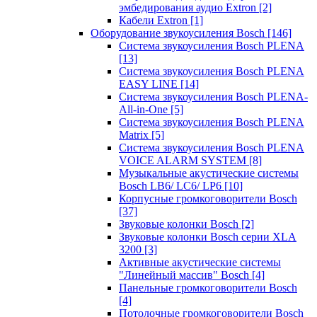
эмбедирования аудио Extron
[2]
Кабели Extron
[1]
Оборудование звукоусиления Bosch
[146]
Система звукоусиления Bosch PLENA
[13]
Система звукоусиления Bosch PLENA
EASY LINE
[14]
Система звукоусиления Bosch PLENA-
All-in-One
[5]
Система звукоусиления Bosch PLENA
Matrix
[5]
Система звукоусиления Bosch PLENA
VOICE ALARM SYSTEM
[8]
Музыкальные акустические системы
Bosch LB6/ LC6/ LP6
[10]
Корпусные громкоговорители Bosch
[37]
Звуковые колонки Bosch
[2]
Звуковые колонки Bosch серии XLA
3200
[3]
Активные акустические системы
"Линейный массив" Bosch
[4]
Панельные громкоговорители Bosch
[4]
Потолочные громкоговорители Bosch