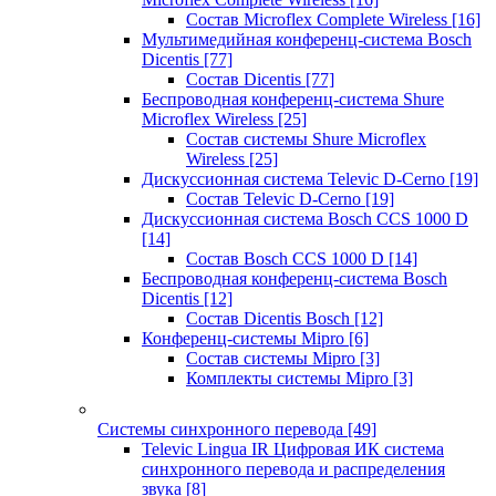
Состав Microflex Complete Wireless
[16]
Мультимедийная конференц-система Bosch
Dicentis
[77]
Состав Dicentis
[77]
Беспроводная конференц-система Shure
Microflex Wireless
[25]
Состав системы Shure Microflex
Wireless
[25]
Дискуссионная система Televic D-Cerno
[19]
Состав Televic D-Cerno
[19]
Дискуссионная система Bosch CCS 1000 D
[14]
Состав Bosch CCS 1000 D
[14]
Беспроводная конференц-система Bosch
Dicentis
[12]
Состав Dicentis Bosch
[12]
Конференц-системы Mipro
[6]
Состав системы Mipro
[3]
Комплекты системы Mipro
[3]
Системы синхронного перевода
[49]
Televic Lingua IR Цифровая ИК система
синхронного перевода и распределения
звука
[8]