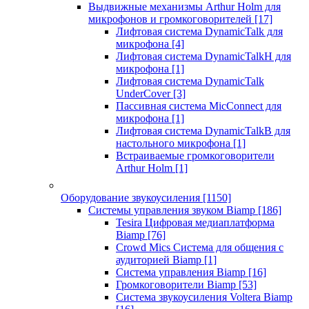
Выдвижные механизмы Arthur Holm для
микрофонов и громкоговорителей
[17]
Лифтовая система DynamicTalk для
микрофона
[4]
Лифтовая система DynamicTalkH для
микрофона
[1]
Лифтовая система DynamicTalk
UnderCover
[3]
Пассивная система MicConnect для
микрофона
[1]
Лифтовая система DynamicTalkB для
настольного микрофона
[1]
Встраиваемые громкоговорители
Arthur Holm
[1]
Оборудование звукоусиления
[1150]
Системы управления звуком Biamp
[186]
Tesira Цифровая медиаплатформа
Biamp
[76]
Crowd Mics Система для общения с
аудиторией Biamp
[1]
Система управления Biamp
[16]
Громкоговорители Biamp
[53]
Система звукоусиления Voltera Biamp