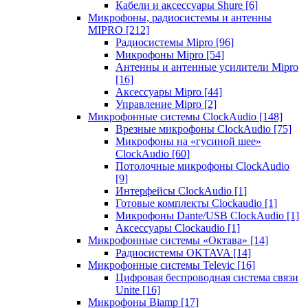
Кабели и аксессуары Shure
[6]
Микрофоны, радиосистемы и антенны
MIPRO
[212]
Радиосистемы Mipro
[96]
Микрофоны Mipro
[54]
Антенны и антенные усилители Mipro
[16]
Аксессуары Mipro
[44]
Управление Mipro
[2]
Микрофонные системы ClockAudio
[148]
Врезные микрофоны ClockAudio
[75]
Микрофоны на «гусиной шее»
ClockAudio
[60]
Потолочные микрофоны ClockAudio
[9]
Интерфейсы ClockAudio
[1]
Готовые комплекты Clockaudio
[1]
Микрофоны Dante/USB ClockAudio
[1]
Аксессуары Clockaudio
[1]
Микрофонные системы «Октава»
[14]
Радиосистемы OKTAVA
[14]
Микрофонные системы Televic
[16]
Цифровая беспроводная система связи
Unite
[16]
Микрофоны Biamp
[17]