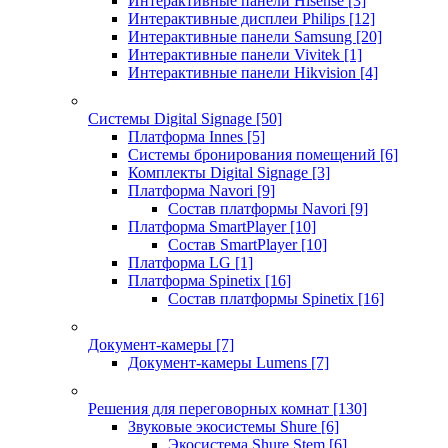
Интерактивные панели Hisense
[3]
Интерактивные дисплеи Philips
[12]
Интерактивные панели Samsung
[20]
Интерактивные панели Vivitek
[1]
Интерактивные панели Hikvision
[4]
Системы Digital Signage
[50]
Платформа Innes
[5]
Системы бронирования помещений
[6]
Комплекты Digital Signage
[3]
Платформа Navori
[9]
Состав платформы Navori
[9]
Платформа SmartPlayer
[10]
Состав SmartPlayer
[10]
Платформа LG
[1]
Платформа Spinetix
[16]
Состав платформы Spinetix
[16]
Документ-камеры
[7]
Документ-камеры Lumens
[7]
Решения для переговорных комнат
[130]
Звуковые экосистемы Shure
[6]
Экосистема Shure Stem
[6]