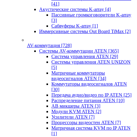
[41]
Акустические системы K-array
[4]
Пассивные громкоговорители K-array
[3]
Сабвуферы K-array
[1]
Иммерсивные системы Out Board TiMax
[2]
AV-коммутация
[728]
Системы AV-коммутации ATEN
[365]
Система управления ATEN
[29]
Системы управления ATEN UNIZON
[5]
Матричные коммутаторы
видеосигналов ATEN
[34]
Коммутаторы видеосигналов ATEN
[30]
Передача аудио/видео по IP ATEN
[25]
Распределение питания ATEN
[10]
АВ микшеры ATEN
[3]
Модули KVM ATEN
[2]
Усилители ATEN
[7]
Процессоры видеостен ATEN
[7]
Матричная система KVM по IP ATEN
[1]