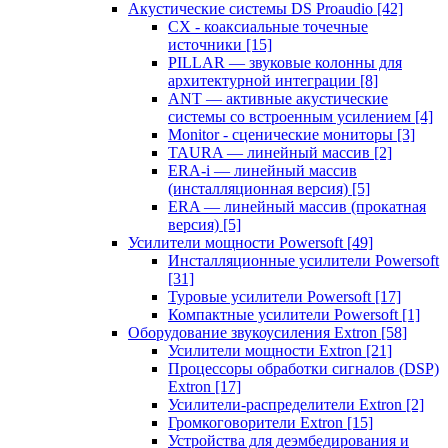
Акустические системы DS Proaudio
[42]
CX - коаксиальные точечные
источники
[15]
PILLAR — звуковые колонны для
архитектурной интеграции
[8]
ANT — активные акустические
системы со встроенным усилением
[4]
Monitor - сценические мониторы
[3]
TAURA — линейный массив
[2]
ERA-i — линейный массив
(инсталляционная версия)
[5]
ERA — линейный массив (прокатная
версия)
[5]
Усилители мощности Powersoft
[49]
Инсталляционные усилители Powersoft
[31]
Туровые усилители Powersoft
[17]
Компактные усилители Powersoft
[1]
Оборудование звукоусиления Extron
[58]
Усилители мощности Extron
[21]
Процессоры обработки сигналов (DSP)
Extron
[17]
Усилители-распределители Extron
[2]
Громкоговорители Extron
[15]
Устройства для деэмбедирования и