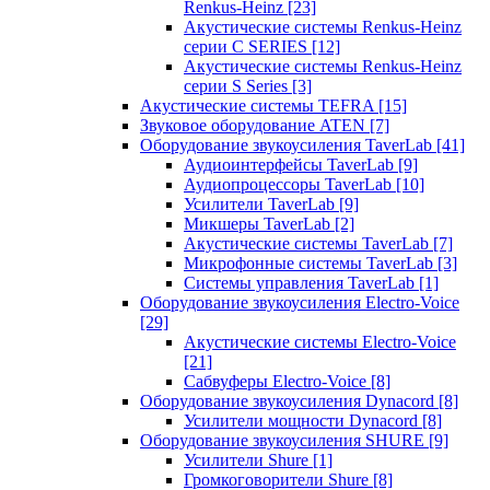
Renkus-Heinz
[23]
Акустические системы Renkus-Heinz
серии C SERIES
[12]
Акустические системы Renkus-Heinz
серии S Series
[3]
Акустические системы TEFRA
[15]
Звуковое оборудование ATEN
[7]
Оборудование звукоусиления TaverLab
[41]
Аудиоинтерфейсы TaverLab
[9]
Аудиопроцессоры TaverLab
[10]
Усилители TaverLab
[9]
Микшеры TaverLab
[2]
Акустические системы TaverLab
[7]
Микрофонные системы TaverLab
[3]
Системы управления TaverLab
[1]
Оборудование звукоусиления Electro-Voice
[29]
Акустические системы Electro-Voice
[21]
Сабвуферы Electro-Voice
[8]
Оборудование звукоусиления Dynacord
[8]
Усилители мощности Dynacord
[8]
Оборудование звукоусиления SHURE
[9]
Усилители Shure
[1]
Громкоговорители Shure
[8]