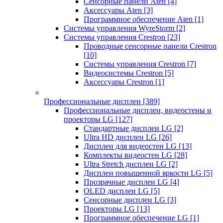
Сенсорные панели Aten
[4]
Аксессуары Aten
[3]
Программное обеспечение Aten
[1]
Системы управления WyreStorm
[2]
Системы управления Crestron
[23]
Проводные сенсорные панели Crestron
[10]
Системы управления Crestron
[7]
Видеосистемы Crestron
[5]
Аксессуары Crestron
[1]
Профессиональные дисплеи
[389]
Профессиональные дисплеи, видеостены и
проекторы LG
[127]
Стандартные дисплеи LG
[2]
Ultra HD дисплеи LG
[26]
Дисплеи для видеостен LG
[13]
Комплекты видеостен LG
[28]
Ultra Stretch дисплеи LG
[2]
Дисплеи повышенной яркости LG
[5]
Прозрачные дисплеи LG
[4]
OLED дисплеи LG
[5]
Сенсорные дисплеи LG
[3]
Проекторы LG
[13]
Программное обеспечение LG
[1]