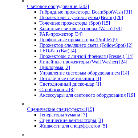
Световое оборудование
[243]
Гибридные прожекторы BeamSpotWash
[31]
Прожекторы с узким лучом (Beam)
[26]
Точечные прожекторы (Spot)
[15]
Заливные световые головы (Wash)
[39]
PAR-прожектор
[34]
Профильные прожекторы (Profile)
[9]
Прожектор следящего света (FollowSpot)
[2]
LED-бар (Bar)
[4]
Прожекторы с линзой Френеля (Fresnel)
[14]
Линейные прожекторы (Wall Washer)
[24]
Циклорама
[2]
Управление световым оборудованием
[14]
Потолочные светильники
[1]
Светодиодный диско-шар
[1]
Стробоскопы
[8]
Аксессуары для светового оборудования
[19]
Сценические спецэффекты
[15]
Генераторы тумана
[7]
Сценические вентиляторы
[3]
Жидкости для спецэффектов
[5]