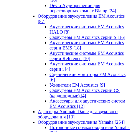
[16]
Devio Аудиорешение для
переговорных комнат Biamp
[24]
Оборудование звукоусиления EM Acoustics
[87]
Акустические системы EM Acoustics
HALO
[8]
Сабвуферы EM Acoustics серии S
[16]
Акустические системы EM Acoustics
серии EMS
[18]
Акустические системы EM Acoustics
серии Reference
[10]
Акустические системы EM Acoustics
серии i
[4]
Сценические мониторы EM Acoustics
[6]
Усилители EM Acoustics
[9]
Сабвуферы EM Acoustics серии CS
(кардиоидные)
[4]
Аксессуары для акустических систем
EM Acoustics
[12]
Адаптеры Audinate Dante для звукового
оборудования
[13]
Оборудование звукоусиления Yamaha
[254]
Потолочные громкоговорители Yamaha