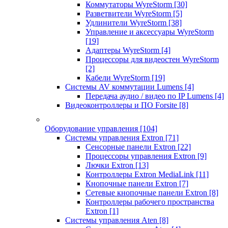
Коммутаторы WyreStorm
[30]
Разветвители WyreStorm
[5]
Удлинители WyreStorm
[38]
Управление и аксессуары WyreStorm
[19]
Адаптеры WyreStorm
[4]
Процессоры для видеостен WyreStorm
[2]
Кабели WyreStorm
[19]
Системы AV коммутации Lumens
[4]
Передача аудио / видео по IP Lumens
[4]
Видеоконтроллеры и ПО Forsite
[8]
Оборудование управления
[104]
Системы управления Extron
[71]
Сенсорные панели Extron
[22]
Процессоры управления Extron
[9]
Лючки Extron
[13]
Контроллеры Extron MediaLink
[11]
Кнопочные панели Extron
[7]
Сетевые кнопочные панели Extron
[8]
Контроллеры рабочего пространства
Extron
[1]
Системы управления Aten
[8]