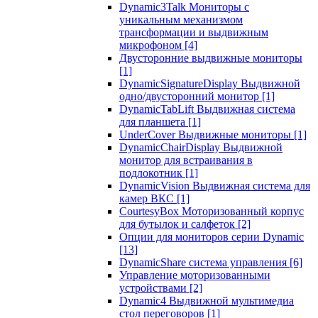
Dynamic3Talk Мониторы с
уникальным механизмом
трансформации и выдвижным
микрофоном
[4]
Двусторонние выдвижные мониторы
[1]
DynamicSignatureDisplay Выдвижной
одно/двусторонний монитор
[1]
DynamicTabLift Выдвижная система
для планшета
[1]
UnderCover Выдвижные мониторы
[1]
DynamicChairDisplay Выдвижной
монитор для встраивания в
подлокотник
[1]
DynamicVision Выдвижная система для
камер ВКС
[1]
CourtesyBox Моторизованный корпус
для бутылок и салфеток
[2]
Опции для мониторов серии Dynamic
[13]
DynamicShare система управления
[6]
Управление моторизованными
устройствами
[2]
Dynamic4 Выдвижной мультимедиа
стол переговоров
[1]