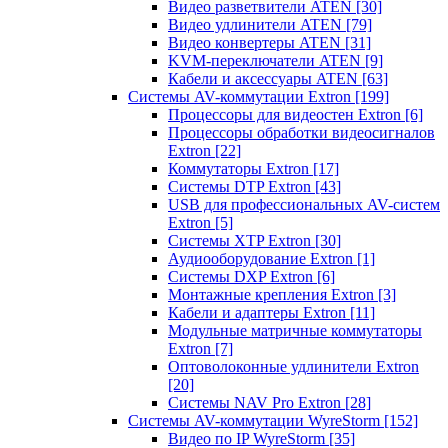
Видео разветвители ATEN
[30]
Видео удлинители ATEN
[79]
Видео конвертеры ATEN
[31]
KVM-переключатели ATEN
[9]
Кабели и аксессуары ATEN
[63]
Системы AV-коммутации Extron
[199]
Процессоры для видеостен Extron
[6]
Процессоры обработки видеосигналов
Extron
[22]
Коммутаторы Extron
[17]
Системы DTP Extron
[43]
USB для профессиональных AV-систем
Extron
[5]
Системы XTP Extron
[30]
Аудиооборудование Extron
[1]
Системы DXP Extron
[6]
Монтажные крепления Extron
[3]
Кабели и адаптеры Extron
[11]
Модульные матричные коммутаторы
Extron
[7]
Оптоволоконные удлинители Extron
[20]
Системы NAV Pro Extron
[28]
Системы AV-коммутации WyreStorm
[152]
Видео по IP WyreStorm
[35]