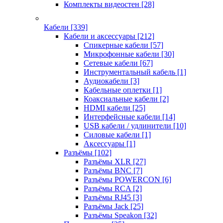
Комплекты видеостен
[28]
Кабели
[339]
Кабели и аксессуары
[212]
Спикерные кабели
[57]
Микрофонные кабели
[30]
Сетевые кабели
[67]
Инструментальный кабель
[1]
Аудиокабели
[3]
Кабельные оплетки
[1]
Коаксиальные кабели
[2]
HDMI кабели
[25]
Интерфейсные кабели
[14]
USB кабели / удлинители
[10]
Силовые кабели
[1]
Аксессуары
[1]
Разъёмы
[102]
Разъёмы XLR
[27]
Разъёмы BNC
[7]
Разъёмы POWERCON
[6]
Разъёмы RCA
[2]
Разъёмы RJ45
[3]
Разъёмы Jack
[25]
Разъёмы Speakon
[32]