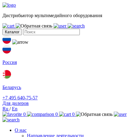
Дистрибьютор мультимедийного оборудования
Каталог
Россия
Беларусь
+7 495 640-75-57
Для дилеров
Ru
/
En
0
0
0
О нас
Направление деятельности