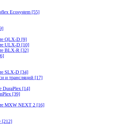
flex Ecosystem
[55]
9]
ure QLX-D
[9]
ure ULX-D
[10]
ure BLX-R
[32]
6]
ure SLX-D
[34]
иси и трансляций
[17]
e DuraPlex
[14]
nPlex
[39]
hure MXW NEXT 2
[16]
O
[212]