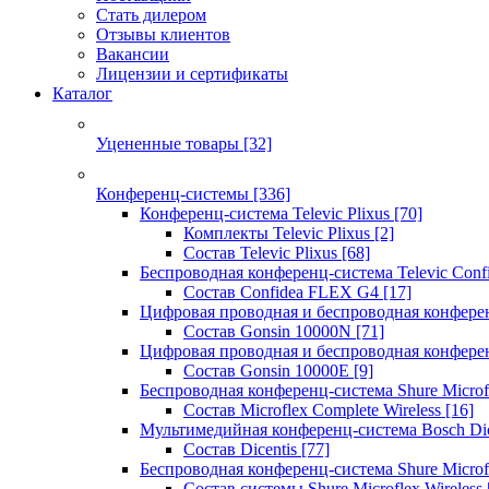
Стать дилером
Отзывы клиентов
Вакансии
Лицензии и сертификаты
Каталог
Уцененные товары
[32]
Конференц-системы
[336]
Конференц-система Televic Plixus
[70]
Комплекты Televic Plixus
[2]
Состав Televic Plixus
[68]
Беспроводная конференц-система Televic Con
Состав Confidea FLEX G4
[17]
Цифровая проводная и беспроводная конфере
Состав Gonsin 10000N
[71]
Цифровая проводная и беспроводная конфере
Состав Gonsin 10000E
[9]
Беспроводная конференц-система Shure Microfl
Состав Microflex Complete Wireless
[16]
Мультимедийная конференц-система Bosch Dic
Состав Dicentis
[77]
Беспроводная конференц-система Shure Microfl
Состав системы Shure Microflex Wireless