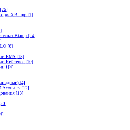
[76]
иторией Biamp
[1]
]
 комнат Biamp
[24]
]
HALO
[8]
ерии EMS
[18]
ии Reference
[10]
ии i
[4]
диоидные)
[4]
 Acoustics
[12]
удования
[13]
[20]
4]