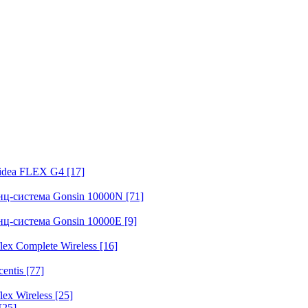
fidea FLEX G4
[17]
нц-система Gonsin 10000N
[71]
нц-система Gonsin 10000E
[9]
ex Complete Wireless
[16]
entis
[77]
ex Wireless
[25]
[25]