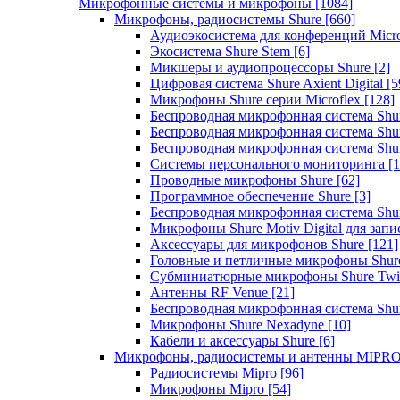
Микрофонные системы и микрофоны
[1084]
Микрофоны, радиосистемы Shure
[660]
Аудиоэкосистема для конференций Micro
Экосистема Shure Stem
[6]
Микшеры и аудиопроцессоры Shure
[2]
Цифровая система Shure Axient Digital
[5
Микрофоны Shure серии Microflex
[128]
Беспроводная микрофонная система Sh
Беспроводная микрофонная система Sh
Беспроводная микрофонная система Sh
Системы персонального мониторинга
[1
Проводные микрофоны Shure
[62]
Программное обеспечение Shure
[3]
Беспроводная микрофонная система Sh
Микрофоны Shure Motiv Digital для зап
Аксессуары для микрофонов Shure
[121]
Головные и петличные микрофоны Shur
Субминиатюрные микрофоны Shure Twi
Антенны RF Venue
[21]
Беспроводная микрофонная система S
Микрофоны Shure Nexadyne
[10]
Кабели и аксессуары Shure
[6]
Микрофоны, радиосистемы и антенны MIPR
Радиосистемы Mipro
[96]
Микрофоны Mipro
[54]