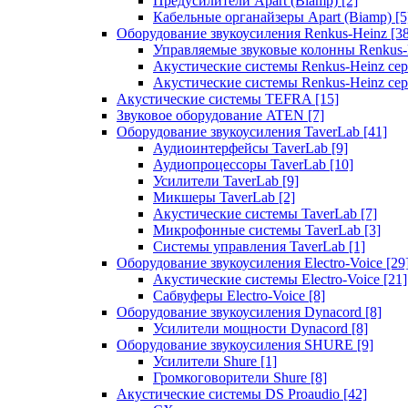
Предусилители Apart (Biamp)
[2]
Кабельные органайзеры Apart (Biamp)
[5
Оборудование звукоусиления Renkus-Heinz
[3
Управляемые звуковые колонны Renkus
Акустические системы Renkus-Heinz с
Акустические системы Renkus-Heinz сер
Акустические системы TEFRA
[15]
Звуковое оборудование ATEN
[7]
Оборудование звукоусиления TaverLab
[41]
Аудиоинтерфейсы TaverLab
[9]
Аудиопроцессоры TaverLab
[10]
Усилители TaverLab
[9]
Микшеры TaverLab
[2]
Акустические системы TaverLab
[7]
Микрофонные системы TaverLab
[3]
Системы управления TaverLab
[1]
Оборудование звукоусиления Electro-Voice
[29
Акустические системы Electro-Voice
[21]
Сабвуферы Electro-Voice
[8]
Оборудование звукоусиления Dynacord
[8]
Усилители мощности Dynacord
[8]
Оборудование звукоусиления SHURE
[9]
Усилители Shure
[1]
Громкоговорители Shure
[8]
Акустические системы DS Proaudio
[42]