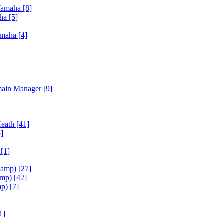
Yamaha
[8]
aha
[5]
amaha
[4]
main Manager
[9]
]
Heath
[41]
5]
h
[1]
iamp)
[27]
amp)
[42]
mp)
[7]
1]