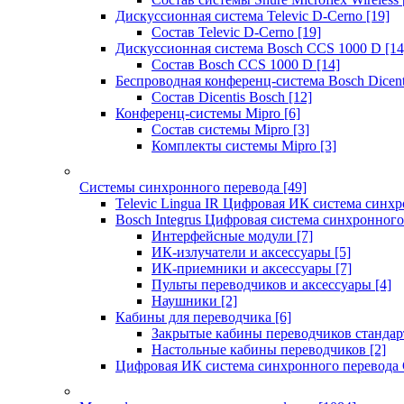
Дискуссионная система Televic D-Cerno
[19]
Состав Televic D-Cerno
[19]
Дискуссионная система Bosch CCS 1000 D
[14
Состав Bosch CCS 1000 D
[14]
Беспроводная конференц-система Bosch Dicen
Состав Dicentis Bosch
[12]
Конференц-системы Mipro
[6]
Состав системы Mipro
[3]
Комплекты системы Mipro
[3]
Системы синхронного перевода
[49]
Televic Lingua IR Цифровая ИК система синхр
Bosch Integrus Цифровая система синхронного
Интерфейсные модули
[7]
ИК-излучатели и аксессуары
[5]
ИК-приемники и аксессуары
[7]
Пульты переводчиков и аксессуары
[4]
Наушники
[2]
Кабины для переводчика
[6]
Закрытые кабины переводчиков стандар
Настольные кабины переводчиков
[2]
Цифровая ИК система синхронного перевода