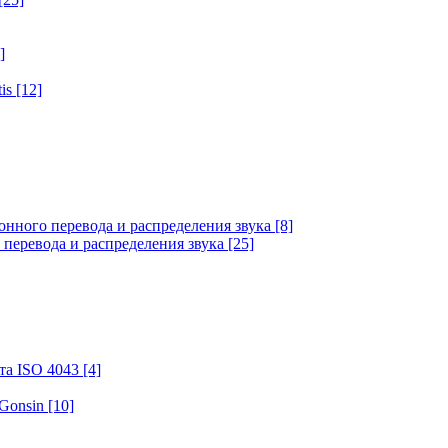
]
tis
[12]
онного перевода и распределения звука
[8]
 перевода и распределения звука
[25]
та ISO 4043
[4]
 Gonsin
[10]