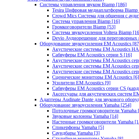
Системы управления звуком Biamp
[186]
Tesira Цифровая медиаплатформа Biamp
Crowd Mics Система для общения с ауд
Система управления Biamp
[16]
Громкоговорители Biamp
[53]
Система звукоусиления Voltera Biamp
[16
Devio Аудиорешение для переговорных
Оборудование звукоусиления EM Acoustics
[87
Акустические системы EM Acoustics 
Сабвуферы EM Acoustics серии S
[16]
Акустические системы EM Acoustics с
Акустические системы EM Acoustics сер
Акустические системы EM Acoustics сер
Сценические мониторы EM Acoustics
[6]
Усилители EM Acoustics
[9]
Сабвуферы EM Acoustics серии CS (кар
Аксессуары для акустических систем EM
Адаптеры Audinate Dante для звукового обор
Оборудование звукоусиления Yamaha
[254]
Потолочные громкоговорители Yamaha
Звуковые колонны Yamaha
[14]
Настенные громкоговорители Yamaha
[1
Спикерфоны Yamaha
[5]
Саундбары Yamaha
[3]
Студийные мониторы Yamaha
[8]