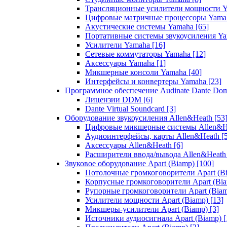
Трансляционные усилители мощности 
Цифровые матричные процессоры Yam
Акустические системы Yamaha
[65]
Портативные системы звукоусиления Y
Усилители Yamaha
[16]
Сетевые коммутаторы Yamaha
[12]
Аксессуары Yamaha
[1]
Микшерные консоли Yamaha
[40]
Интерфейсы и конвертеры Yamaha
[23]
Программное обеспечение Audinate Dante Do
Лицензии DDM
[6]
Dante Virtual Soundcard
[3]
Оборудование звукоусиления Allen&Heath
[53
Цифровые микшерные системы Allen&
Аудиоинтерфейсы, карты Allen&Heath
[
Аксессуары Allen&Heath
[6]
Расширители ввода/вывода Allen&Heat
Звуковое оборудование Apart (Biamp)
[100]
Потолочные громкоговорители Apart (B
Корпусные громкоговорители Apart (Bi
Рупорные громкоговорители Apart (Bia
Усилители мощности Apart (Biamp)
[13]
Микшеры-усилители Apart (Biamp)
[3]
Источники аудиосигнала Apart (Biamp)
[