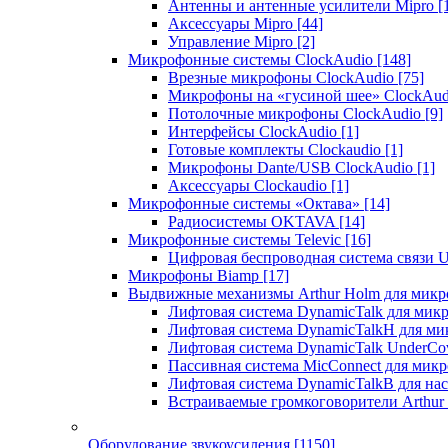
Антенны и антенные усилители Mipro
[
Аксессуары Mipro
[44]
Управление Mipro
[2]
Микрофонные системы ClockAudio
[148]
Врезные микрофоны ClockAudio
[75]
Микрофоны на «гусиной шее» ClockAu
Потолочные микрофоны ClockAudio
[9]
Интерфейсы ClockAudio
[1]
Готовые комплекты Clockaudio
[1]
Микрофоны Dante/USB ClockAudio
[1]
Аксессуары Clockaudio
[1]
Микрофонные системы «Октава»
[14]
Радиосистемы OKTAVA
[14]
Микрофонные системы Televic
[16]
Цифровая беспроводная система связи U
Микрофоны Biamp
[17]
Выдвижные механизмы Arthur Holm для микр
Лифтовая система DynamicTalk для ми
Лифтовая система DynamicTalkH для м
Лифтовая система DynamicTalk UnderCo
Пассивная система MicConnect для мик
Лифтовая система DynamicTalkB для на
Встраиваемые громкоговорители Arthu
Оборудование звукоусиления
[1150]