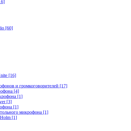
16]
dio
[60]
nite
[16]
офонов и громкоговорителей
[17]
крофона
[4]
икрофона
[1]
ver
[3]
рофона
[1]
стольного микрофона
[1]
r Holm
[1]