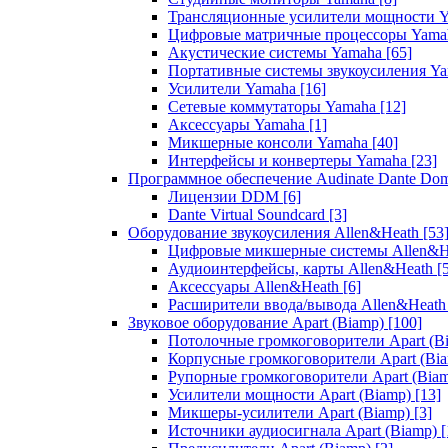
Трансляционные усилители мощности 
Цифровые матричные процессоры Yam
Акустические системы Yamaha
[65]
Портативные системы звукоусиления Y
Усилители Yamaha
[16]
Сетевые коммутаторы Yamaha
[12]
Аксессуары Yamaha
[1]
Микшерные консоли Yamaha
[40]
Интерфейсы и конвертеры Yamaha
[23]
Программное обеспечение Audinate Dante Do
Лицензии DDM
[6]
Dante Virtual Soundcard
[3]
Оборудование звукоусиления Allen&Heath
[53
Цифровые микшерные системы Allen&
Аудиоинтерфейсы, карты Allen&Heath
[
Аксессуары Allen&Heath
[6]
Расширители ввода/вывода Allen&Heat
Звуковое оборудование Apart (Biamp)
[100]
Потолочные громкоговорители Apart (B
Корпусные громкоговорители Apart (Bi
Рупорные громкоговорители Apart (Bia
Усилители мощности Apart (Biamp)
[13]
Микшеры-усилители Apart (Biamp)
[3]
Источники аудиосигнала Apart (Biamp)
[