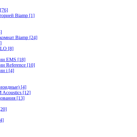
[76]
иторией Biamp
[1]
]
 комнат Biamp
[24]
]
HALO
[8]
ерии EMS
[18]
ии Reference
[10]
ии i
[4]
диоидные)
[4]
 Acoustics
[12]
удования
[13]
[20]
4]