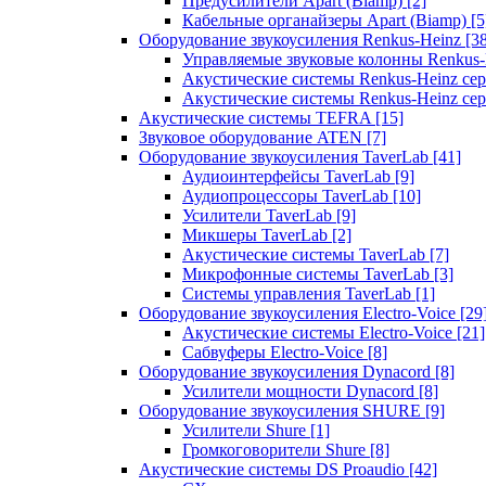
Предусилители Apart (Biamp)
[2]
Кабельные органайзеры Apart (Biamp)
[5
Оборудование звукоусиления Renkus-Heinz
[3
Управляемые звуковые колонны Renkus
Акустические системы Renkus-Heinz с
Акустические системы Renkus-Heinz сер
Акустические системы TEFRA
[15]
Звуковое оборудование ATEN
[7]
Оборудование звукоусиления TaverLab
[41]
Аудиоинтерфейсы TaverLab
[9]
Аудиопроцессоры TaverLab
[10]
Усилители TaverLab
[9]
Микшеры TaverLab
[2]
Акустические системы TaverLab
[7]
Микрофонные системы TaverLab
[3]
Системы управления TaverLab
[1]
Оборудование звукоусиления Electro-Voice
[29
Акустические системы Electro-Voice
[21]
Сабвуферы Electro-Voice
[8]
Оборудование звукоусиления Dynacord
[8]
Усилители мощности Dynacord
[8]
Оборудование звукоусиления SHURE
[9]
Усилители Shure
[1]
Громкоговорители Shure
[8]
Акустические системы DS Proaudio
[42]