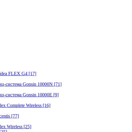
fidea FLEX G4
[17]
нц-система Gonsin 10000N
[71]
нц-система Gonsin 10000E
[9]
ex Complete Wireless
[16]
entis
[77]
ex Wireless
[25]
[25]