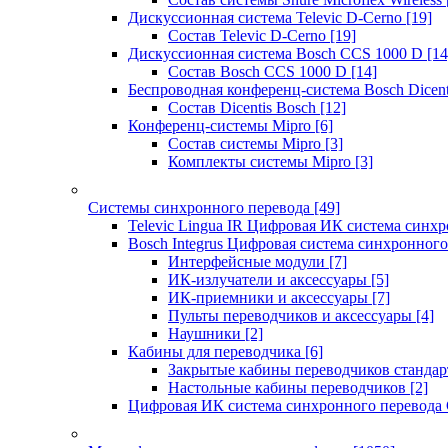
Дискуссионная система Televic D-Cerno
[19]
Состав Televic D-Cerno
[19]
Дискуссионная система Bosch CCS 1000 D
[14
Состав Bosch CCS 1000 D
[14]
Беспроводная конференц-система Bosch Dicen
Состав Dicentis Bosch
[12]
Конференц-системы Mipro
[6]
Состав системы Mipro
[3]
Комплекты системы Mipro
[3]
Системы синхронного перевода
[49]
Televic Lingua IR Цифровая ИК система синхр
Bosch Integrus Цифровая система синхронного
Интерфейсные модули
[7]
ИК-излучатели и аксессуары
[5]
ИК-приемники и аксессуары
[7]
Пульты переводчиков и аксессуары
[4]
Наушники
[2]
Кабины для переводчика
[6]
Закрытые кабины переводчиков стандар
Настольные кабины переводчиков
[2]
Цифровая ИК система синхронного перевода