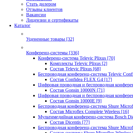
Стать дилером
Отзывы клиентов
Вакансии
Лицензии и сертификаты
Каталог
Уцененные товары
[32]
Конференц-системы
[336]
Конференц-система Televic Plixus
[70]
Комплекты Televic Plixus
[2]
Состав Televic Plixus
[68]
Беспроводная конференц-система Televic Con
Состав Confidea FLEX G4
[17]
Цифровая проводная и беспроводная конфере
Состав Gonsin 10000N
[71]
Цифровая проводная и беспроводная конфере
Состав Gonsin 10000E
[9]
Беспроводная конференц-система Shure Microfl
Состав Microflex Complete Wireless
[16]
Мультимедийная конференц-система Bosch Dic
Состав Dicentis
[77]
Беспроводная конференц-система Shure Microfl
Состав системы Shure Microflex Wireless