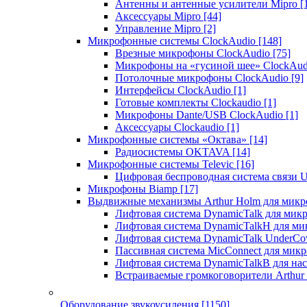
Антенны и антенные усилители Mipro
[
Аксессуары Mipro
[44]
Управление Mipro
[2]
Микрофонные системы ClockAudio
[148]
Врезные микрофоны ClockAudio
[75]
Микрофоны на «гусиной шее» ClockAu
Потолочные микрофоны ClockAudio
[9]
Интерфейсы ClockAudio
[1]
Готовые комплекты Clockaudio
[1]
Микрофоны Dante/USB ClockAudio
[1]
Аксессуары Clockaudio
[1]
Микрофонные системы «Октава»
[14]
Радиосистемы OKTAVA
[14]
Микрофонные системы Televic
[16]
Цифровая беспроводная система связи U
Микрофоны Biamp
[17]
Выдвижные механизмы Arthur Holm для микр
Лифтовая система DynamicTalk для ми
Лифтовая система DynamicTalkH для м
Лифтовая система DynamicTalk UnderCo
Пассивная система MicConnect для мик
Лифтовая система DynamicTalkB для на
Встраиваемые громкоговорители Arthu
Оборудование звукоусиления
[1150]