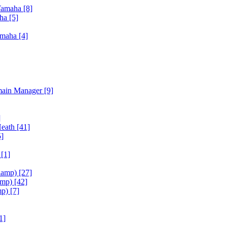
Yamaha
[8]
aha
[5]
amaha
[4]
main Manager
[9]
]
Heath
[41]
5]
h
[1]
iamp)
[27]
amp)
[42]
mp)
[7]
1]