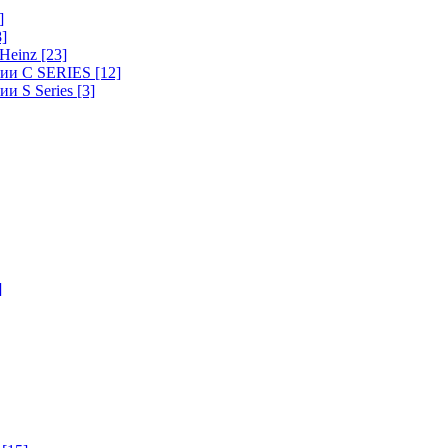
]
8]
-Heinz
[23]
ерии C SERIES
[12]
ии S Series
[3]
]