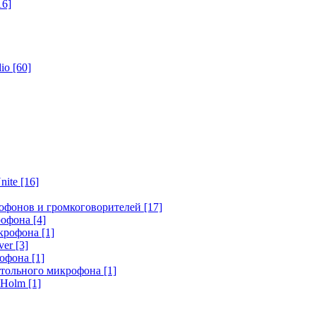
16]
dio
[60]
nite
[16]
офонов и громкоговорителей
[17]
крофона
[4]
икрофона
[1]
ver
[3]
рофона
[1]
стольного микрофона
[1]
r Holm
[1]