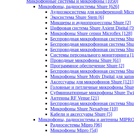
Микрофонные системы и микрофоны
[1050]
Микрофоны, радиосистемы Shure
[626]
Аудиоэкосистема для конференций Micro
Экосистема Shure Stem
[6]
Микшеры и аудиопроцессоры Shure
[2]
Цифровая система Shure Axient Digital
[5
Микрофоны Shure серии Microflex
[128]
Беспроводная микрофонная система Sh
Беспроводная микрофонная система Sh
Беспроводная микрофонная система Sh
Системы персонального мониторинга
[1
Проводные микрофоны Shure
[61]
Программное обеспечение Shure
[2]
Беспроводная микрофонная система Sh
Микрофоны Shure Motiv Digital для зап
Аксессуары для микрофонов Shure
[121]
Головные и петличные микрофоны Shur
Субминиатюрные микрофоны Shure Twi
Антенны RF Venue
[21]
Беспроводная микрофонная система S
Микрофоны Shure Nexadyne
[10]
Кабели и аксессуары Shure
[5]
Микрофоны, радиосистемы и антенны MIPR
Радиосистемы Mipro
[96]
Микрофоны Mipro
[54]