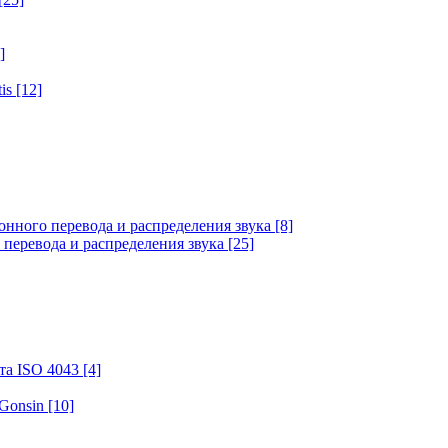
]
tis
[12]
онного перевода и распределения звука
[8]
 перевода и распределения звука
[25]
та ISO 4043
[4]
 Gonsin
[10]