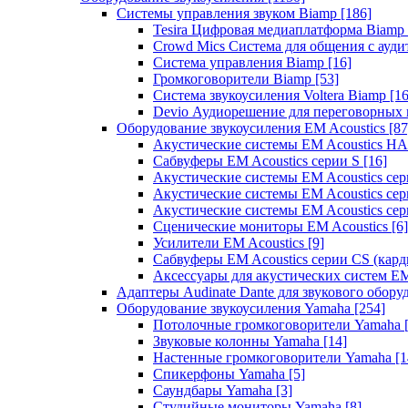
Системы управления звуком Biamp
[186]
Tesira Цифровая медиаплатформа Biamp
Crowd Mics Система для общения с ауд
Система управления Biamp
[16]
Громкоговорители Biamp
[53]
Система звукоусиления Voltera Biamp
[16
Devio Аудиорешение для переговорных
Оборудование звукоусиления EM Acoustics
[87
Акустические системы EM Acoustics 
Сабвуферы EM Acoustics серии S
[16]
Акустические системы EM Acoustics с
Акустические системы EM Acoustics сер
Акустические системы EM Acoustics сер
Сценические мониторы EM Acoustics
[6]
Усилители EM Acoustics
[9]
Сабвуферы EM Acoustics серии CS (кар
Аксессуары для акустических систем EM
Адаптеры Audinate Dante для звукового обор
Оборудование звукоусиления Yamaha
[254]
Потолочные громкоговорители Yamaha
Звуковые колонны Yamaha
[14]
Настенные громкоговорители Yamaha
[1
Спикерфоны Yamaha
[5]
Саундбары Yamaha
[3]
Студийные мониторы Yamaha
[8]