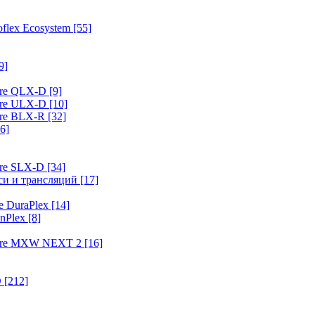
flex Ecosystem
[55]
9]
ure QLX-D
[9]
ure ULX-D
[10]
ure BLX-R
[32]
6]
ure SLX-D
[34]
иси и трансляций
[17]
e DuraPlex
[14]
nPlex
[8]
hure MXW NEXT 2
[16]
O
[212]