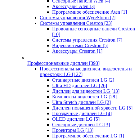
Сенсорные панели Aten
[4]
Аксессуары Aten
[3]
Программное обеспечение Aten
[1]
Системы управления WyreStorm
[2]
Системы управления Crestron
[23]
Проводные сенсорные панели Crestron
[10]
Системы управления Crestron
[7]
Видеосистемы Crestron
[5]
Аксессуары Crestron
[1]
Профессиональные дисплеи
[393]
Профессиональные дисплеи, видеостены и
проекторы LG
[127]
Стандартные дисплеи LG
[2]
Ultra HD дисплеи LG
[26]
Дисплеи для видеостен LG
[13]
Комплекты видеостен LG
[28]
Ultra Stretch дисплеи LG
[2]
Дисплеи повышенной яркости LG
[5]
Прозрачные дисплеи LG
[4]
OLED дисплеи LG
[5]
Сенсорные дисплеи LG
[3]
Проекторы LG
[13]
Программное обеспечение LG
[1]