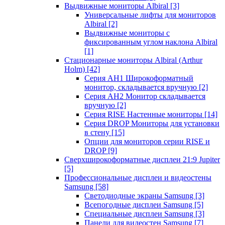
Выдвижные мониторы Albiral
[3]
Универсальные лифты для мониторов
Albiral
[2]
Выдвижные мониторы с
фиксированным углом наклона Albiral
[1]
Стационарные мониторы Albiral (Arthur
Holm)
[42]
Серия AH1 Широкоформатный
монитор, складывается вручную
[2]
Серия AH2 Монитор складывается
вручную
[2]
Серия RISE Настенные мониторы
[14]
Серия DROP Мониторы для установки
в стену
[15]
Опции для мониторов серии RISE и
DROP
[9]
Сверхширокоформатные дисплеи 21:9 Jupiter
[5]
Профессиональные дисплеи и видеостены
Samsung
[58]
Светодиодные экраны Samsung
[3]
Всепогодные дисплеи Samsung
[5]
Специальные дисплеи Samsung
[3]
Панели для видеостен Samsung
[7]