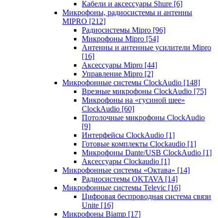
Кабели и аксессуары Shure
[6]
Микрофоны, радиосистемы и антенны
MIPRO
[212]
Радиосистемы Mipro
[96]
Микрофоны Mipro
[54]
Антенны и антенные усилители Mipro
[16]
Аксессуары Mipro
[44]
Управление Mipro
[2]
Микрофонные системы ClockAudio
[148]
Врезные микрофоны ClockAudio
[75]
Микрофоны на «гусиной шее»
ClockAudio
[60]
Потолочные микрофоны ClockAudio
[9]
Интерфейсы ClockAudio
[1]
Готовые комплекты Clockaudio
[1]
Микрофоны Dante/USB ClockAudio
[1]
Аксессуары Clockaudio
[1]
Микрофонные системы «Октава»
[14]
Радиосистемы OKTAVA
[14]
Микрофонные системы Televic
[16]
Цифровая беспроводная система связи
Unite
[16]
Микрофоны Biamp
[17]