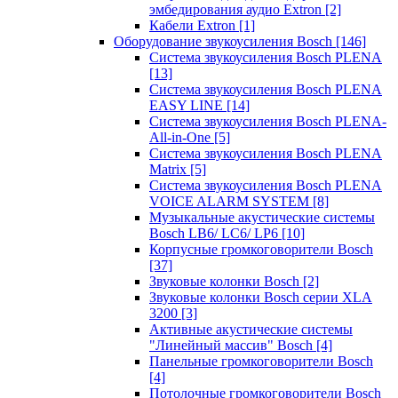
эмбедирования аудио Extron
[2]
Кабели Extron
[1]
Оборудование звукоусиления Bosch
[146]
Система звукоусиления Bosch PLENA
[13]
Система звукоусиления Bosch PLENA
EASY LINE
[14]
Система звукоусиления Bosch PLENA-
All-in-One
[5]
Система звукоусиления Bosch PLENA
Matrix
[5]
Система звукоусиления Bosch PLENA
VOICE ALARM SYSTEM
[8]
Музыкальные акустические системы
Bosch LB6/ LC6/ LP6
[10]
Корпусные громкоговорители Bosch
[37]
Звуковые колонки Bosch
[2]
Звуковые колонки Bosch серии XLA
3200
[3]
Активные акустические системы
"Линейный массив" Bosch
[4]
Панельные громкоговорители Bosch
[4]
Потолочные громкоговорители Bosch