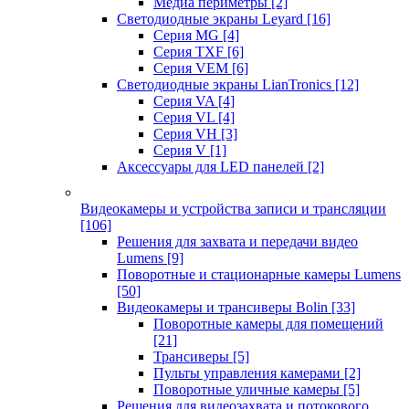
Медиа периметры
[2]
Светодиодные экраны Leyard
[16]
Серия MG
[4]
Серия TXF
[6]
Серия VEM
[6]
Светодиодные экраны LianTronics
[12]
Серия VA
[4]
Серия VL
[4]
Серия VH
[3]
Серия V
[1]
Аксессуары для LED панелей
[2]
Видеокамеры и устройства записи и трансляции
[106]
Решения для захвата и передачи видео
Lumens
[9]
Поворотные и стационарные камеры Lumens
[50]
Видеокамеры и трансиверы Bolin
[33]
Поворотные камеры для помещений
[21]
Трансиверы
[5]
Пульты управления камерами
[2]
Поворотные уличные камеры
[5]
Решения для видеозахвата и потокового