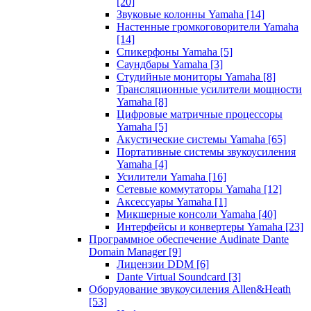
[20]
Звуковые колонны Yamaha
[14]
Настенные громкоговорители Yamaha
[14]
Спикерфоны Yamaha
[5]
Саундбары Yamaha
[3]
Студийные мониторы Yamaha
[8]
Трансляционные усилители мощности
Yamaha
[8]
Цифровые матричные процессоры
Yamaha
[5]
Акустические системы Yamaha
[65]
Портативные системы звукоусиления
Yamaha
[4]
Усилители Yamaha
[16]
Сетевые коммутаторы Yamaha
[12]
Аксессуары Yamaha
[1]
Микшерные консоли Yamaha
[40]
Интерфейсы и конвертеры Yamaha
[23]
Программное обеспечение Audinate Dante
Domain Manager
[9]
Лицензии DDM
[6]
Dante Virtual Soundcard
[3]
Оборудование звукоусиления Allen&Heath
[53]