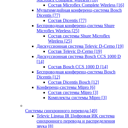
Состав Microflex Complete Wireless
[16]
Мультимедийная конференц-система Bosch
Dicentis
[77]
Состав Dicentis
[77]
Беспроводная конференц-система Shure
Microflex Wireless
[25]
Состав системы Shure Microflex
Wireless
[25]
Дискуссионная система Televic D-Cerno
[19]
Состав Televic D-Cerno
[19]
Дискуссионная система Bosch CCS 1000 D
[14]
Состав Bosch CCS 1000 D
[14]
Беспроводная конференц-система Bosch
Dicentis
[12]
Состав Dicentis Bosch
[12]
Конференц-системы Mipro
[6]
Состав системы Mipro
[3]
Комплекты системы Mipro
[3]
Системы синхронного перевода
[49]
Televic Lingua IR Цифровая ИК система
синхронного перевода и распределения
звука
[8]