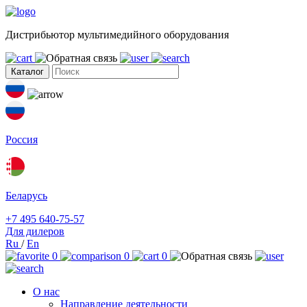
Дистрибьютор мультимедийного оборудования
Каталог
Россия
Беларусь
+7 495 640-75-57
Для дилеров
Ru
/
En
0
0
0
О нас
Направление деятельности