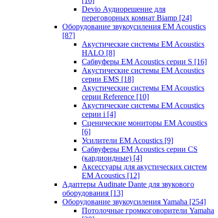
[16]
Devio Аудиорешение для
переговорных комнат Biamp
[24]
Оборудование звукоусиления EM Acoustics
[87]
Акустические системы EM Acoustics
HALO
[8]
Сабвуферы EM Acoustics серии S
[16]
Акустические системы EM Acoustics
серии EMS
[18]
Акустические системы EM Acoustics
серии Reference
[10]
Акустические системы EM Acoustics
серии i
[4]
Сценические мониторы EM Acoustics
[6]
Усилители EM Acoustics
[9]
Сабвуферы EM Acoustics серии CS
(кардиоидные)
[4]
Аксессуары для акустических систем
EM Acoustics
[12]
Адаптеры Audinate Dante для звукового
оборудования
[13]
Оборудование звукоусиления Yamaha
[254]
Потолочные громкоговорители Yamaha