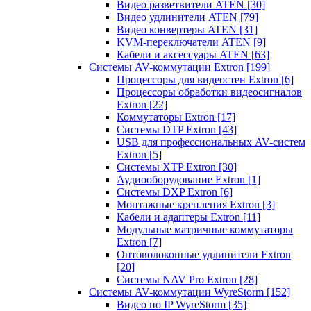
Видео разветвители ATEN
[30]
Видео удлинители ATEN
[79]
Видео конвертеры ATEN
[31]
KVM-переключатели ATEN
[9]
Кабели и аксессуары ATEN
[63]
Системы AV-коммутации Extron
[199]
Процессоры для видеостен Extron
[6]
Процессоры обработки видеосигналов
Extron
[22]
Коммутаторы Extron
[17]
Системы DTP Extron
[43]
USB для профессиональных AV-систем
Extron
[5]
Системы XTP Extron
[30]
Аудиооборудование Extron
[1]
Системы DXP Extron
[6]
Монтажные крепления Extron
[3]
Кабели и адаптеры Extron
[11]
Модульные матричные коммутаторы
Extron
[7]
Оптоволоконные удлинители Extron
[20]
Системы NAV Pro Extron
[28]
Системы AV-коммутации WyreStorm
[152]
Видео по IP WyreStorm
[35]