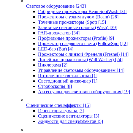
Световое оборудование
[243]
Гибридные прожекторы BeamSpotWash
[31]
Прожекторы с узким лучом (Beam)
[26]
Точечные прожекторы (Spot)
[15]
Заливные световые головы (Wash)
[39]
PAR-прожектор
[34]
Профильные прожекторы (Profile)
[9]
Прожектор следящего света (FollowSpot)
[2]
LED-бар (Bar)
[4]
Прожекторы с линзой Френеля (Fresnel)
[14]
Линейные прожекторы (Wall Washer)
[24]
Циклорама
[2]
Управление световым оборудованием
[14]
Потолочные светильники
[1]
Светодиодный диско-шар
[1]
Стробоскопы
[8]
Аксессуары для светового оборудования
[19]
Сценические спецэффекты
[15]
Генераторы тумана
[7]
Сценические вентиляторы
[3]
Жидкости для спецэффектов
[5]