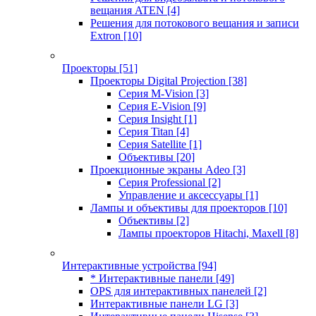
вещания ATEN
[4]
Решения для потокового вещания и записи
Extron
[10]
Проекторы
[51]
Проекторы Digital Projection
[38]
Серия M-Vision
[3]
Серия E-Vision
[9]
Серия Insight
[1]
Серия Titan
[4]
Серия Satellite
[1]
Объективы
[20]
Проекционные экраны Adeo
[3]
Серия Professional
[2]
Управление и аксессуары
[1]
Лампы и объективы для проекторов
[10]
Объективы
[2]
Лампы проекторов Hitachi, Maxell
[8]
Интерактивные устройства
[94]
* Интерактивные панели
[49]
OPS для интерактивных панелей
[2]
Интерактивные панели LG
[3]