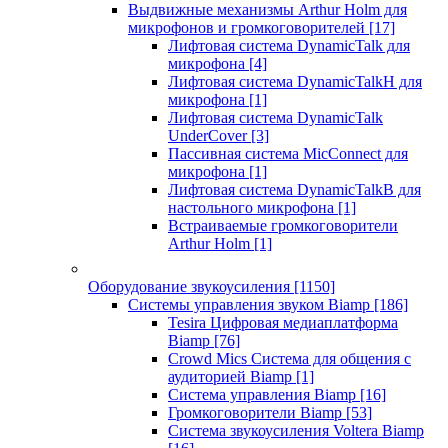
Выдвижные механизмы Arthur Holm для
микрофонов и громкоговорителей
[17]
Лифтовая система DynamicTalk для
микрофона
[4]
Лифтовая система DynamicTalkH для
микрофона
[1]
Лифтовая система DynamicTalk
UnderCover
[3]
Пассивная система MicConnect для
микрофона
[1]
Лифтовая система DynamicTalkB для
настольного микрофона
[1]
Встраиваемые громкоговорители
Arthur Holm
[1]
Оборудование звукоусиления
[1150]
Системы управления звуком Biamp
[186]
Tesira Цифровая медиаплатформа
Biamp
[76]
Crowd Mics Система для общения с
аудиторией Biamp
[1]
Система управления Biamp
[16]
Громкоговорители Biamp
[53]
Система звукоусиления Voltera Biamp