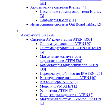
[41]
Акустические системы K-array
[4]
Пассивные громкоговорители K-array
[3]
Сабвуферы K-array
[1]
Иммерсивные системы Out Board TiMax
[2]
AV-коммутация
[728]
Системы AV-коммутации ATEN
[365]
Система управления ATEN
[29]
Системы управления ATEN UNIZON
[5]
Матричные коммутаторы
видеосигналов ATEN
[34]
Коммутаторы видеосигналов ATEN
[30]
Передача аудио/видео по IP ATEN
[25]
Распределение питания ATEN
[10]
АВ микшеры ATEN
[3]
Модули KVM ATEN
[2]
Усилители ATEN
[7]
Процессоры видеостен ATEN
[7]
Матричная система KVM по IP ATEN
[1]