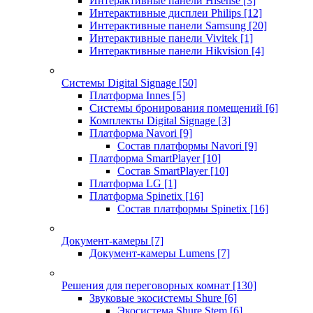
Интерактивные панели Hisense
[3]
Интерактивные дисплеи Philips
[12]
Интерактивные панели Samsung
[20]
Интерактивные панели Vivitek
[1]
Интерактивные панели Hikvision
[4]
Системы Digital Signage
[50]
Платформа Innes
[5]
Системы бронирования помещений
[6]
Комплекты Digital Signage
[3]
Платформа Navori
[9]
Состав платформы Navori
[9]
Платформа SmartPlayer
[10]
Состав SmartPlayer
[10]
Платформа LG
[1]
Платформа Spinetix
[16]
Состав платформы Spinetix
[16]
Документ-камеры
[7]
Документ-камеры Lumens
[7]
Решения для переговорных комнат
[130]
Звуковые экосистемы Shure
[6]
Экосистема Shure Stem
[6]