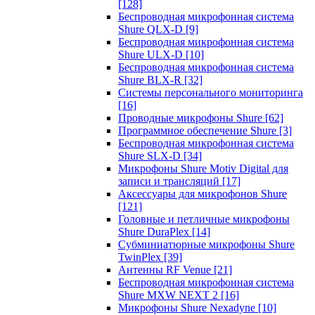
[128]
Беспроводная микрофонная система
Shure QLX-D
[9]
Беспроводная микрофонная система
Shure ULX-D
[10]
Беспроводная микрофонная система
Shure BLX-R
[32]
Системы персонального мониторинга
[16]
Проводные микрофоны Shure
[62]
Программное обеспечение Shure
[3]
Беспроводная микрофонная система
Shure SLX-D
[34]
Микрофоны Shure Motiv Digital для
записи и трансляций
[17]
Аксессуары для микрофонов Shure
[121]
Головные и петличные микрофоны
Shure DuraPlex
[14]
Субминиатюрные микрофоны Shure
TwinPlex
[39]
Антенны RF Venue
[21]
Беспроводная микрофонная система
Shure MXW NEXT 2
[16]
Микрофоны Shure Nexadyne
[10]