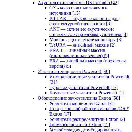
Акустические системы DS Proaudio
[42]
CX - коаксиальные точечные
источники
[15]
PILLAR — звуковые колонны для
архитектурной интеграции
[8]
ANT — активные акустические
системы со встроенным усилением
[4]
Monitor - сценические мониторы
[3]
TAURA — линейный массив
[2]
ERA-i — линейный массив
(инсталляционная версия)
[5]
ERA — линейный массив (прокатная
версия)
[5]
Усилители мощности Powersoft
[49]
Инсталляционные усилители Powersoft
[31]
Туровые усилители Powersoft
[17]
Компактные усилители Powersoft
[1]
Оборудование звукоусиления Extron
[58]
Усилители мощности Extron
[21]
Процессоры обработки сигналов (DSP)
Extron
[17]
Усилители-распределители Extron
[2]
Громкоговорители Extron
[15]
Устройства для деэмбедирования и