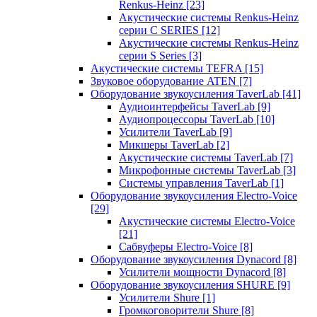
Renkus-Heinz
[23]
Акустические системы Renkus-Heinz
серии C SERIES
[12]
Акустические системы Renkus-Heinz
серии S Series
[3]
Акустические системы TEFRA
[15]
Звуковое оборудование ATEN
[7]
Оборудование звукоусиления TaverLab
[41]
Аудиоинтерфейсы TaverLab
[9]
Аудиопроцессоры TaverLab
[10]
Усилители TaverLab
[9]
Микшеры TaverLab
[2]
Акустические системы TaverLab
[7]
Микрофонные системы TaverLab
[3]
Системы управления TaverLab
[1]
Оборудование звукоусиления Electro-Voice
[29]
Акустические системы Electro-Voice
[21]
Сабвуферы Electro-Voice
[8]
Оборудование звукоусиления Dynacord
[8]
Усилители мощности Dynacord
[8]
Оборудование звукоусиления SHURE
[9]
Усилители Shure
[1]
Громкоговорители Shure
[8]