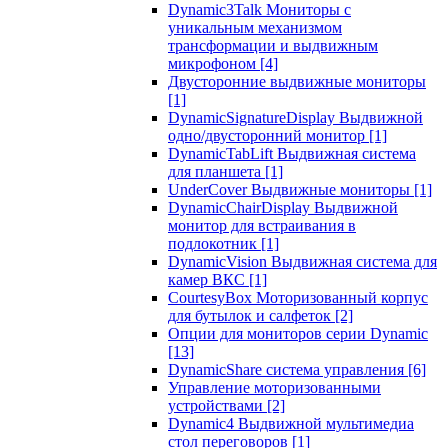
Dynamic3Talk Мониторы с
уникальным механизмом
трансформации и выдвижным
микрофоном
[4]
Двусторонние выдвижные мониторы
[1]
DynamicSignatureDisplay Выдвижной
одно/двусторонний монитор
[1]
DynamicTabLift Выдвижная система
для планшета
[1]
UnderCover Выдвижные мониторы
[1]
DynamicChairDisplay Выдвижной
монитор для встраивания в
подлокотник
[1]
DynamicVision Выдвижная система для
камер ВКС
[1]
CourtesyBox Моторизованный корпус
для бутылок и салфеток
[2]
Опции для мониторов серии Dynamic
[13]
DynamicShare система управления
[6]
Управление моторизованными
устройствами
[2]
Dynamic4 Выдвижной мультимедиа
стол переговоров
[1]