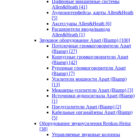
Цифровые микшерные системы
Allen&Heath
[41]
Аудиоинтерфейсы, карты Allen&Heath
[5]
Аксессуары Allen&Heath
[6]
Расширители ввода/вывода
Allen&Heath
[1]
Звуковое оборудование Apart (Biamp)
[100]
Потолочные громкоговорители Apart
(Biamp)
[27]
Корпусные громкоговорители Apart
(Biamp)
[42]
Рупорные громкоговорители Apart
(Biamp)
[7]
Усилители мощности Apart (Biamp)
[13]
Микшеры-усилители Apart (Biamp)
[3]
Источники аудиосигнала Apart (Biamp)
[1]
Предусилители Apart (Biamp)
[2]
Кабельные органайзеры Apart (Biamp)
[5]
Оборудование звукоусиления Renkus-Heinz
[38]
Управляемые звуковые колонны