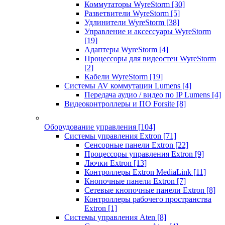
Коммутаторы WyreStorm
[30]
Разветвители WyreStorm
[5]
Удлинители WyreStorm
[38]
Управление и аксессуары WyreStorm
[19]
Адаптеры WyreStorm
[4]
Процессоры для видеостен WyreStorm
[2]
Кабели WyreStorm
[19]
Системы AV коммутации Lumens
[4]
Передача аудио / видео по IP Lumens
[4]
Видеоконтроллеры и ПО Forsite
[8]
Оборудование управления
[104]
Системы управления Extron
[71]
Сенсорные панели Extron
[22]
Процессоры управления Extron
[9]
Лючки Extron
[13]
Контроллеры Extron MediaLink
[11]
Кнопочные панели Extron
[7]
Сетевые кнопочные панели Extron
[8]
Контроллеры рабочего пространства
Extron
[1]
Системы управления Aten
[8]