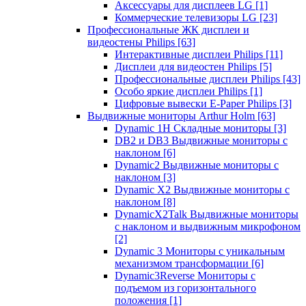
Аксессуары для дисплеев LG
[1]
Коммерческие телевизоры LG
[23]
Профессиональные ЖК дисплеи и
видеостены Philips
[63]
Интерактивные дисплеи Philips
[11]
Дисплеи для видеостен Philips
[5]
Профессиональные дисплеи Philips
[43]
Особо яркие дисплеи Philips
[1]
Цифровые вывески E-Paper Philips
[3]
Выдвижные мониторы Arthur Holm
[63]
Dynamic 1Н Складные мониторы
[3]
DB2 и DB3 Выдвижные мониторы с
наклоном
[6]
Dynamic2 Выдвижные мониторы с
наклоном
[3]
Dynamic X2 Выдвижные мониторы с
наклоном
[8]
DynamicX2Talk Выдвижные мониторы
с наклоном и выдвижным микрофоном
[2]
Dynamic 3 Мониторы с уникальным
механизмом трансформации
[6]
Dynamic3Reverse Мониторы с
подъемом из горизонтального
положения
[1]