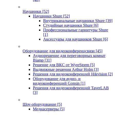
Наушники
[52]
Наушники Shure
[52]
Внутриканальные наушники Shure
[39]
Студийные наушники Shure
[6]
Профессиональные гарнитуры Shure
[1]
Аксессуары для наушников Shure
[6]
Оборудование для видеоконференцсвязи
[45]
Аудиорешение для переговорных комнат
Biamp
[31]
Решение для ВКС от WyreStorm
[5]
Выдвижные решения Arthur Holm
[3]
Решения для видеоконференций Hikvision
[2]
Оборудование для аудио- и
видеоконференций Gonsin
[1]
Решения для видеоконференций TaverLAB
[3]
Шоу-оборудование
[5]
Медиасерверы
[5]