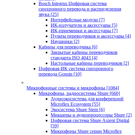
Bosch Integrus Цифровая система
синхронного перевода и распределения
звука
[25]
Интерфейсные модули
[7]
ИК-излучатели и аксессуары
[5]
ИК-приемники и аксессуары
[7]
Пульты переводчиков и аксессуары
[4]
Наушники
[2]
Кабины для переводчика
[6]
Закрытые кабины переводчиков
стандарта ISO 4043
[4]
Настольные кабины переводчиков
[2]
Цифровая ИК система синхронного
перевода Gonsin
[10]
Микрофонные системы и микрофоны
[1084]
Микрофоны, радиосистемы Shure
[660]
Аудиоэкосистема для конференций
Microflex Ecosystem
[55]
Экосистема Shure Stem
[6]
Микшеры и аудиопроцессоры Shure
[2]
Цифровая система Shure Axient Digital
[59]
Микрофоны Shure серии Microflex