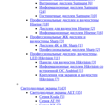
Витринные дисплеи Sumsung
[6]
Информационные дисплеи Samsung
[24]
Гостиничные дисплеи Samsung
[10]
Профессиональные дисплеи и видеостены
Hisense
[18]
Дисплеи для видеостен Hisense
[2]
Информационные дисплеи Hisense
[16]
Профессиональные ЖК дисплеи и
видеостены Sharp
[3]
Дисплеи 4K и 8K Sharp
[1]
Профессиональные дисплеи Sharp
[2]
Профессиональные дисплеи, видеостены,
LED Hikvision
[11]
Панели для видеостен Hikvision
[3]
Информационные дисплеи Hikvision со
встроенной ОС Andriod
[1]
Крепления для экранов и видеостен
Hikvision
[7]
Светодиодные экраны
[143]
Светодиодные экраны AET
[35]
Cерия Koala
[5]
Серия AT
[9]