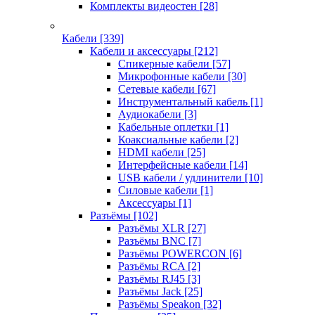
Комплекты видеостен
[28]
Кабели
[339]
Кабели и аксессуары
[212]
Спикерные кабели
[57]
Микрофонные кабели
[30]
Сетевые кабели
[67]
Инструментальный кабель
[1]
Аудиокабели
[3]
Кабельные оплетки
[1]
Коаксиальные кабели
[2]
HDMI кабели
[25]
Интерфейсные кабели
[14]
USB кабели / удлинители
[10]
Силовые кабели
[1]
Аксессуары
[1]
Разъёмы
[102]
Разъёмы XLR
[27]
Разъёмы BNC
[7]
Разъёмы POWERCON
[6]
Разъёмы RCA
[2]
Разъёмы RJ45
[3]
Разъёмы Jack
[25]
Разъёмы Speakon
[32]