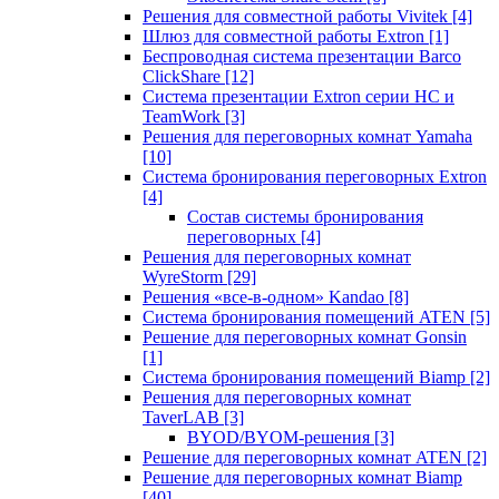
Решения для совместной работы Vivitek
[4]
Шлюз для совместной работы Extron
[1]
Беспроводная система презентации Barco
ClickShare
[12]
Система презентации Extron серии HC и
TeamWork
[3]
Решения для переговорных комнат Yamaha
[10]
Система бронирования переговорных Extron
[4]
Состав системы бронирования
переговорных
[4]
Решения для переговорных комнат
WyreStorm
[29]
Решения «все-в-одном» Kandao
[8]
Система бронирования помещений ATEN
[5]
Решение для переговорных комнат Gonsin
[1]
Система бронирования помещений Biamp
[2]
Решения для переговорных комнат
TaverLAB
[3]
BYOD/BYOM-решения
[3]
Решение для переговорных комнат ATEN
[2]
Решение для переговорных комнат Biamp
[40]