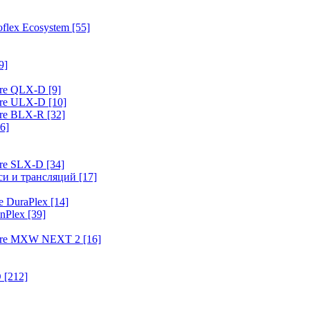
flex Ecosystem
[55]
9]
ure QLX-D
[9]
ure ULX-D
[10]
ure BLX-R
[32]
6]
ure SLX-D
[34]
иси и трансляций
[17]
e DuraPlex
[14]
nPlex
[39]
hure MXW NEXT 2
[16]
O
[212]