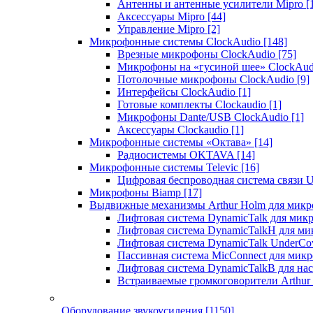
Антенны и антенные усилители Mipro
[
Аксессуары Mipro
[44]
Управление Mipro
[2]
Микрофонные системы ClockAudio
[148]
Врезные микрофоны ClockAudio
[75]
Микрофоны на «гусиной шее» ClockAu
Потолочные микрофоны ClockAudio
[9]
Интерфейсы ClockAudio
[1]
Готовые комплекты Clockaudio
[1]
Микрофоны Dante/USB ClockAudio
[1]
Аксессуары Clockaudio
[1]
Микрофонные системы «Октава»
[14]
Радиосистемы OKTAVA
[14]
Микрофонные системы Televic
[16]
Цифровая беспроводная система связи U
Микрофоны Biamp
[17]
Выдвижные механизмы Arthur Holm для микр
Лифтовая система DynamicTalk для ми
Лифтовая система DynamicTalkH для м
Лифтовая система DynamicTalk UnderCo
Пассивная система MicConnect для мик
Лифтовая система DynamicTalkB для на
Встраиваемые громкоговорители Arthu
Оборудование звукоусиления
[1150]