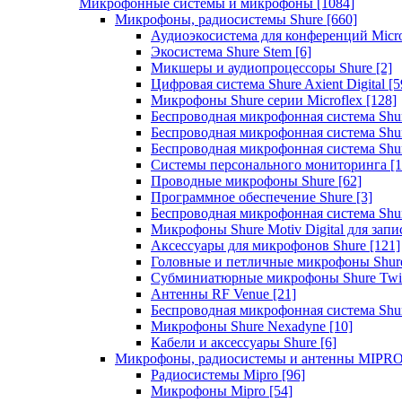
Микрофонные системы и микрофоны
[1084]
Микрофоны, радиосистемы Shure
[660]
Аудиоэкосистема для конференций Micro
Экосистема Shure Stem
[6]
Микшеры и аудиопроцессоры Shure
[2]
Цифровая система Shure Axient Digital
[5
Микрофоны Shure серии Microflex
[128]
Беспроводная микрофонная система Sh
Беспроводная микрофонная система Sh
Беспроводная микрофонная система Sh
Системы персонального мониторинга
[1
Проводные микрофоны Shure
[62]
Программное обеспечение Shure
[3]
Беспроводная микрофонная система Sh
Микрофоны Shure Motiv Digital для зап
Аксессуары для микрофонов Shure
[121]
Головные и петличные микрофоны Shur
Субминиатюрные микрофоны Shure Twi
Антенны RF Venue
[21]
Беспроводная микрофонная система S
Микрофоны Shure Nexadyne
[10]
Кабели и аксессуары Shure
[6]
Микрофоны, радиосистемы и антенны MIPR
Радиосистемы Mipro
[96]
Микрофоны Mipro
[54]