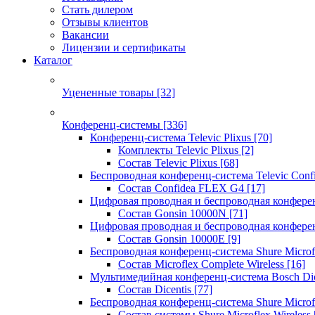
Стать дилером
Отзывы клиентов
Вакансии
Лицензии и сертификаты
Каталог
Уцененные товары
[32]
Конференц-системы
[336]
Конференц-система Televic Plixus
[70]
Комплекты Televic Plixus
[2]
Состав Televic Plixus
[68]
Беспроводная конференц-система Televic Con
Состав Confidea FLEX G4
[17]
Цифровая проводная и беспроводная конфере
Состав Gonsin 10000N
[71]
Цифровая проводная и беспроводная конфере
Состав Gonsin 10000E
[9]
Беспроводная конференц-система Shure Microfl
Состав Microflex Complete Wireless
[16]
Мультимедийная конференц-система Bosch Dic
Состав Dicentis
[77]
Беспроводная конференц-система Shure Microfl
Состав системы Shure Microflex Wireless