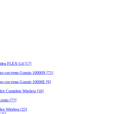
fidea FLEX G4
[17]
нц-система Gonsin 10000N
[71]
нц-система Gonsin 10000E
[9]
ex Complete Wireless
[16]
entis
[77]
ex Wireless
[25]
[25]