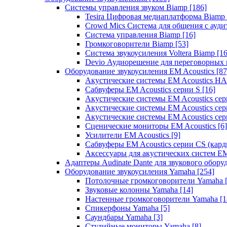
Системы управления звуком Biamp
[186]
Tesira Цифровая медиаплатформа Biamp
Crowd Mics Система для общения с ауд
Система управления Biamp
[16]
Громкоговорители Biamp
[53]
Система звукоусиления Voltera Biamp
[16
Devio Аудиорешение для переговорных
Оборудование звукоусиления EM Acoustics
[87
Акустические системы EM Acoustics 
Сабвуферы EM Acoustics серии S
[16]
Акустические системы EM Acoustics с
Акустические системы EM Acoustics сер
Акустические системы EM Acoustics сер
Сценические мониторы EM Acoustics
[6]
Усилители EM Acoustics
[9]
Сабвуферы EM Acoustics серии CS (кар
Аксессуары для акустических систем EM
Адаптеры Audinate Dante для звукового обор
Оборудование звукоусиления Yamaha
[254]
Потолочные громкоговорители Yamaha
Звуковые колонны Yamaha
[14]
Настенные громкоговорители Yamaha
[1
Спикерфоны Yamaha
[5]
Саундбары Yamaha
[3]
Студийные мониторы Yamaha
[8]