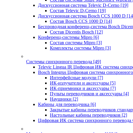
Дискуссионная система Televic D-Cerno
[19]
Состав Televic D-Cerno
[19]
Дискуссионная система Bosch CCS 1000 D
[14
Состав Bosch CCS 1000 D
[14]
Беспроводная конференц-система Bosch Dicen
Состав Dicentis Bosch
[12]
Конференц-системы Mipro
[6]
Состав системы Mipro
[3]
Комплекты системы Mipro
[3]
Системы синхронного перевода
[49]
Televic Lingua IR Цифровая ИК система синхр
Bosch Integrus Цифровая система синхронного
Интерфейсные модули
[7]
ИК-излучатели и аксессуары
[5]
ИК-приемники и аксессуары
[7]
Пульты переводчиков и аксессуары
[4]
Наушники
[2]
Кабины для переводчика
[6]
Закрытые кабины переводчиков стандар
Настольные кабины переводчиков
[2]
Цифровая ИК система синхронного перевода