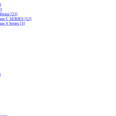
]
8]
-Heinz
[23]
ерии C SERIES
[12]
ии S Series
[3]
]