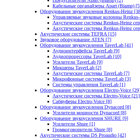
Предусилители Apart (Biamp)
[2]
Кабельные органайзеры Apart (Biamp)
[5
Оборудование звукоусиления Renkus-Heinz
[3
Управляемые звуковые колонны Renkus
Акустические системы Renkus-Heinz с
Акустические системы Renkus-Heinz сер
Акустические системы TEFRA
[15]
Звуковое оборудование ATEN
[7]
Оборудование звукоусиления TaverLab
[41]
Аудиоинтерфейсы TaverLab
[9]
Аудиопроцессоры TaverLab
[10]
Усилители TaverLab
[9]
Микшеры TaverLab
[2]
Акустические системы TaverLab
[7]
Микрофонные системы TaverLab
[3]
Системы управления TaverLab
[1]
Оборудование звукоусиления Electro-Voice
[29
Акустические системы Electro-Voice
[21]
Сабвуферы Electro-Voice
[8]
Оборудование звукоусиления Dynacord
[8]
Усилители мощности Dynacord
[8]
Оборудование звукоусиления SHURE
[9]
Усилители Shure
[1]
Громкоговорители Shure
[8]
Акустические системы DS Proaudio
[42]