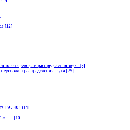
]
tis
[12]
онного перевода и распределения звука
[8]
 перевода и распределения звука
[25]
та ISO 4043
[4]
 Gonsin
[10]