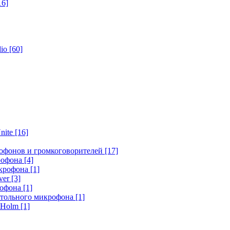
16]
dio
[60]
nite
[16]
офонов и громкоговорителей
[17]
крофона
[4]
икрофона
[1]
ver
[3]
рофона
[1]
стольного микрофона
[1]
r Holm
[1]