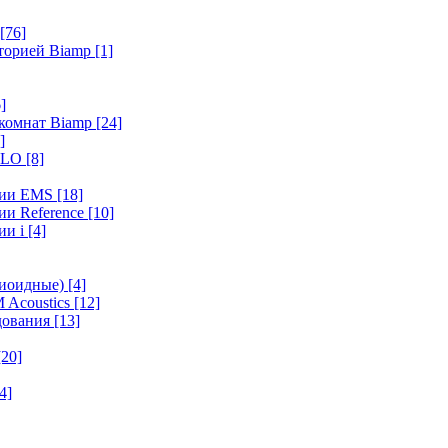
[76]
иторией Biamp
[1]
]
 комнат Biamp
[24]
]
HALO
[8]
ерии EMS
[18]
ии Reference
[10]
ии i
[4]
диоидные)
[4]
 Acoustics
[12]
удования
[13]
[20]
4]