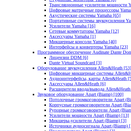
Трансляционные усилители мощности 
Цифровые матричные процессоры Yam
Акустические системы Yamaha
[65]
Портативные системы звукоусиления Y
Усилители Yamaha
[16]
Сетевые коммутаторы Yamaha
[12]
Аксессуары Yamaha
[1]
Микшерные консоли Yamaha
[40]
Интерфейсы и конвертеры Yamaha
[23]
Программное обеспечение Audinate Dante Do
Лицензии DDM
[6]
Dante Virtual Soundcard
[3]
Оборудование звукоусиления Allen&Heath
[53
Цифровые микшерные системы Allen&
Аудиоинтерфейсы, карты Allen&Heath
[
Аксессуары Allen&Heath
[6]
Расширители ввода/вывода Allen&Heat
Звуковое оборудование Apart (Biamp)
[100]
Потолочные громкоговорители Apart (B
Корпусные громкоговорители Apart (Bi
Рупорные громкоговорители Apart (Bia
Усилители мощности Apart (Biamp)
[13]
Микшеры-усилители Apart (Biamp)
[3]
Источники аудиосигнала Apart (Biamp)
[