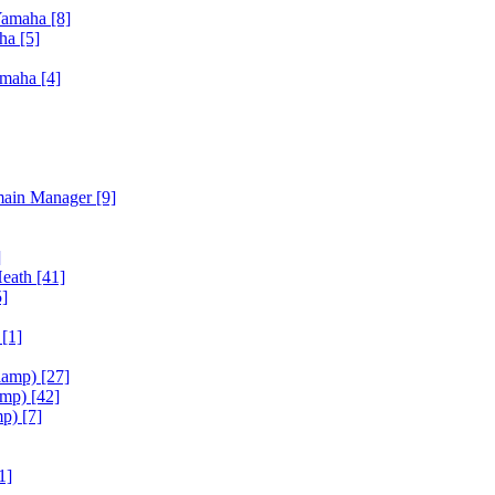
Yamaha
[8]
aha
[5]
amaha
[4]
main Manager
[9]
]
Heath
[41]
5]
h
[1]
iamp)
[27]
amp)
[42]
mp)
[7]
1]